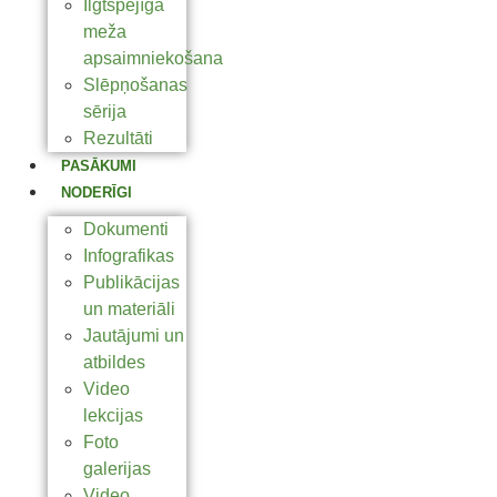
Ilgtspējīga
meža
apsaimniekošana
Slēpņošanas
sērija
Rezultāti
PASĀKUMI
NODERĪGI
Dokumenti
Infografikas
Publikācijas
un materiāli
Jautājumi un
atbildes
Video
lekcijas
Foto
galerijas
Video