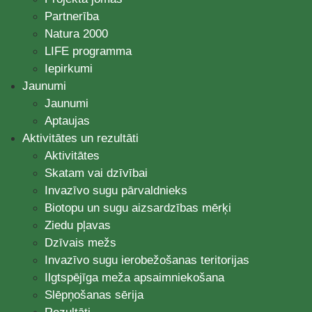
Partnerība
Natura 2000
LIFE programma
Iepirkumi
Jaunumi
Jaunumi
Aptaujas
Aktivitātes un rezultāti
Aktivitātes
Skatam vai dzīvībai
Invazīvo sugu pārvaldnieks
Biotopu un sugu aizsardzības mērķi
Ziedu pļavas
Dzīvais mežs
Invazīvo sugu ierobežošanas teritorijas
Ilgtspējīga meža apsaimniekošana
Slēpņošanas sērija