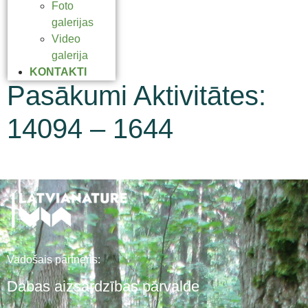
Foto
galerijas
Video
galerija
KONTAKTI
Pasākumi Aktivitātes:
14094 – 1644
Vadošais partneris:
Dabas aizsardzības pārvalde