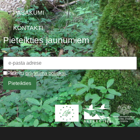
PASĀKUMI
KONTAKTI
Pieteikties jaunumiem
Piekrītu
privātuma politikai
.