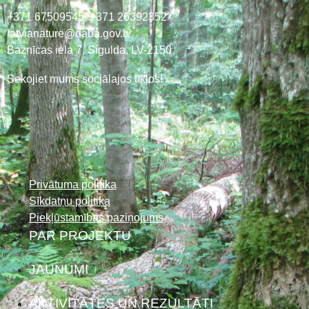
+371 67509545,
+371 26392352
latvianature@daba.gov.lv
Baznīcas iela 7, Sigulda, LV-2150
Sekojiet mums sociālajos tīklos!
Privātuma politika
Sīkdatņu politika
Piekļūstamības paziņojums
PAR PROJEKTU
JAUNUMI
AKTIVITĀTES UN REZULTĀTI