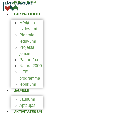
KONFERENCE
2025
PAR PROJEKTU
Mērķi un
uzdevumi
Plānotie
ieguvumi
Projekta
jomas
Partnerība
Natura 2000
LIFE
programma
Iepirkumi
JAUNUMI
Jaunumi
Aptaujas
AKTIVITĀTES UN