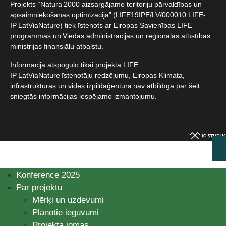
Projekts “Natura 2000 aizsargājamo teritoriju pārvaldības un
apsaimniekošanas optimizācija” (LIFE19IPE/LV/000010 LIFE-
IP LatViaNature) tiek īstenots ar Eiropas Savienības LIFE
programmas un Viedās administrācijas un reģionālās attīstības
ministrijas finansiālu atbalstu.​
Informācija atspoguļo tikai projekta LIFE
IP LatViaNature īstenotāju redzējumu, Eiropas Klimata,
infrastruktūras un vides izpildaģentūra nav atbildīga par šeit
sniegtās informācijas iespējamo izmantojumu.​
Konference 2025
Par projektu
Mērķi un uzdevumi
Plānotie ieguvumi
Projekta jomas