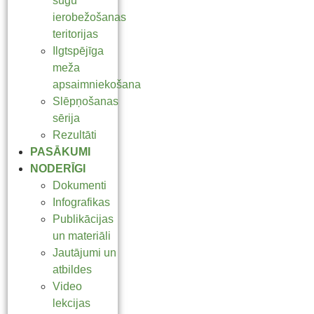
sugu
ierobežošanas
teritorijas
Ilgtspējīga
meža
apsaimniekošana
Slēpņošanas
sērija
Rezultāti
PASĀKUMI
NODERĪGI
Dokumenti
Infografikas
Publikācijas
un materiāli
Jautājumi un
atbildes
Video
lekcijas