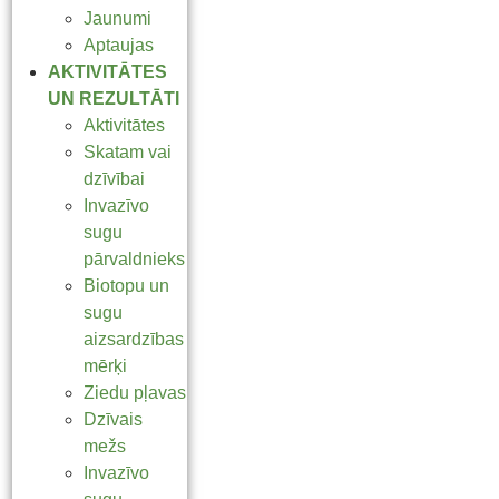
Jaunumi
Aptaujas
AKTIVITĀTES
UN REZULTĀTI
Aktivitātes
Skatam vai
dzīvībai
Invazīvo
sugu
pārvaldnieks
Biotopu un
sugu
aizsardzības
mērķi
Ziedu pļavas
Dzīvais
mežs
Invazīvo