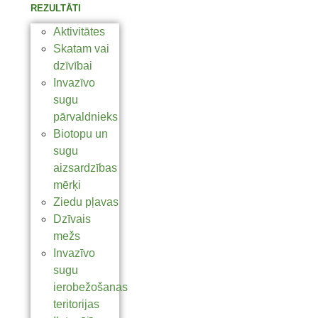
REZULTĀTI
Aktivitātes
Skatam vai
dzīvībai
Invazīvo
sugu
pārvaldnieks
Biotopu un
sugu
aizsardzības
mērķi
Ziedu pļavas
Dzīvais
mežs
Invazīvo
sugu
ierobežošanas
teritorijas