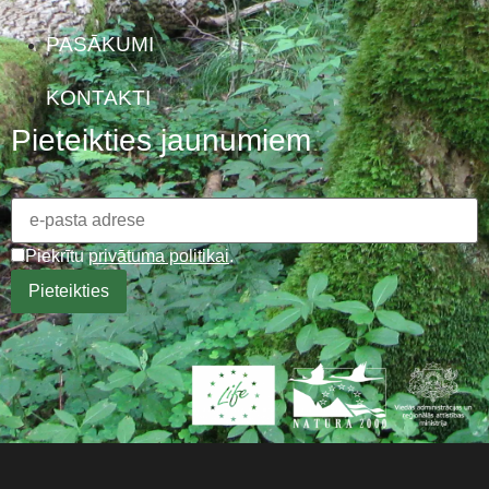
PASĀKUMI
KONTAKTI
Pieteikties jaunumiem
Piekrītu
privātuma politikai
.