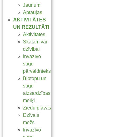
Jaunumi
Aptaujas
AKTIVITĀTES
UN REZULTĀTI
Aktivitātes
Skatam vai
dzīvībai
Invazīvo
sugu
pārvaldnieks
Biotopu un
sugu
aizsardzības
mērķi
Ziedu pļavas
Dzīvais
mežs
Invazīvo