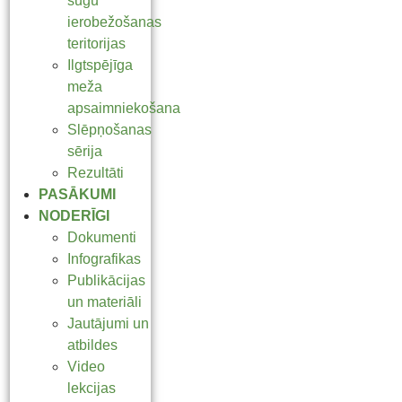
sugu
ierobežošanas
teritorijas
Ilgtspējīga
meža
apsaimniekošana
Slēpņošanas
sērija
Rezultāti
PASĀKUMI
NODERĪGI
Dokumenti
Infografikas
Publikācijas
un materiāli
Jautājumi un
atbildes
Video
lekcijas