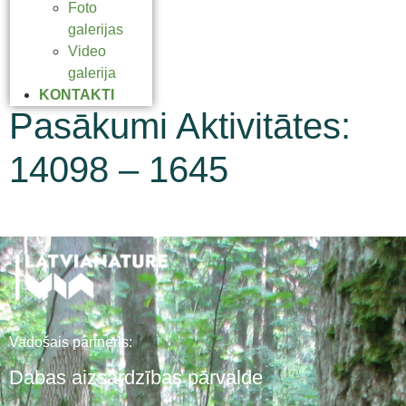
Foto
galerijas
Video
galerija
KONTAKTI
Pasākumi Aktivitātes:
14098 – 1645
Vadošais partneris:
Dabas aizsardzības pārvalde