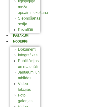
Ilgtspējīga
meža
apsaimniekošana
Slēpņošanas
sērija
Rezultāti
PASĀKUMI
NODERĪGI
Dokumenti
Infografikas
Publikācijas
un materiāli
Jautājumi un
atbildes
Video
lekcijas
Foto
galerijas
Video