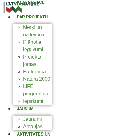
KONFERENCE
2025
PAR PROJEKTU
Mērķi un
uzdevumi
Plānotie
ieguvumi
Projekta
jomas
Partnerība
Natura 2000
LIFE
programma
Iepirkumi
JAUNUMI
Jaunumi
Aptaujas
AKTIVITĀTES UN