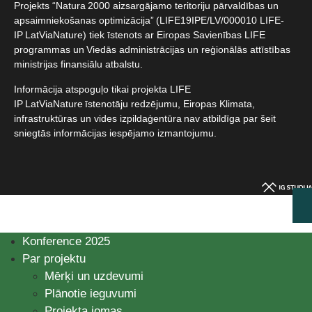
Projekts “Natura 2000 aizsargājamo teritoriju pārvaldības un
apsaimniekošanas optimizācija” (LIFE19IPE/LV/000010 LIFE-
IP LatViaNature) tiek īstenots ar Eiropas Savienības LIFE
programmas un Viedās administrācijas un reģionālās attīstības
ministrijas finansiālu atbalstu.​
Informācija atspoguļo tikai projekta LIFE
IP LatViaNature īstenotāju redzējumu, Eiropas Klimata,
infrastruktūras un vides izpildaģentūra nav atbildīga par šeit
sniegtās informācijas iespējamo izmantojumu.​
Konference 2025
Par projektu
Mērķi un uzdevumi
Plānotie ieguvumi
Projekta jomas