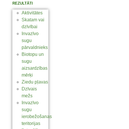
REZULTĀTI
Aktivitātes
Skatam vai
dzīvībai
Invazīvo
sugu
pārvaldnieks
Biotopu un
sugu
aizsardzības
mērķi
Ziedu pļavas
Dzīvais
mežs
Invazīvo
sugu
ierobežošanas
teritorijas