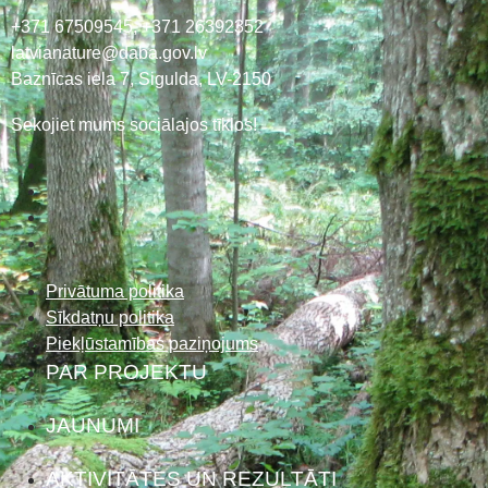
+371 67509545,
+371 26392352
latvianature@daba.gov.lv
Baznīcas iela 7, Sigulda, LV-2150
Sekojiet mums sociālajos tīklos!
Privātuma politika
Sīkdatņu politika
Piekļūstamības paziņojums
PAR PROJEKTU
JAUNUMI
AKTIVITĀTES UN REZULTĀTI