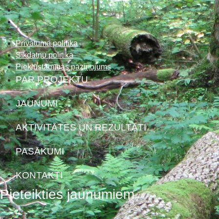
Privātuma politika
Sīkdatņu politika
Piekļūstamības paziņojums
PAR PROJEKTU
JAUNUMI
AKTIVITĀTES UN REZULTĀTI
PASĀKUMI
KONTAKTI
Pieteikties jaunumiem