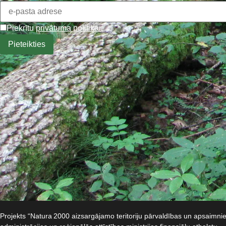
Piekrītu
privātuma politikai
.
Projekts “Natura 2000 aizsargājamo teritoriju pārvaldības un apsaimn