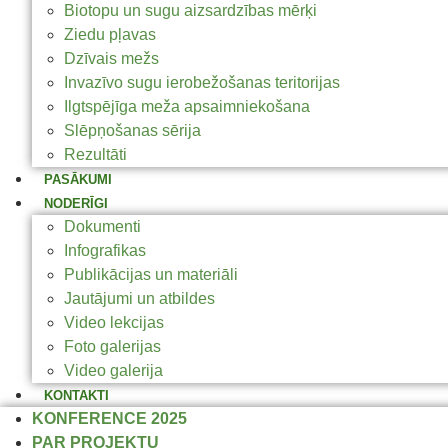
Biotopu un sugu aizsardzības mērķi
Ziedu pļavas
Dzīvais mežs
Invazīvo sugu ierobežošanas teritorijas
Ilgtspējīga meža apsaimniekošana
Slēpņošanas sērija
Rezultāti
PASĀKUMI
NODERĪGI
Dokumenti
Infografikas
Publikācijas un materiāli
Jautājumi un atbildes
Video lekcijas
Foto galerijas
Video galerija
KONTAKTI
KONFERENCE 2025
PAR PROJEKTU