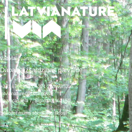
Vadošais partneris:
Dabas aizsardzības pārvalde
+371 67509545,
+371 26392352
latvianature@daba.gov.lv
Baznīcas iela 7, Sigulda, LV-2150
Sekojiet mums sociālajos tīklos!