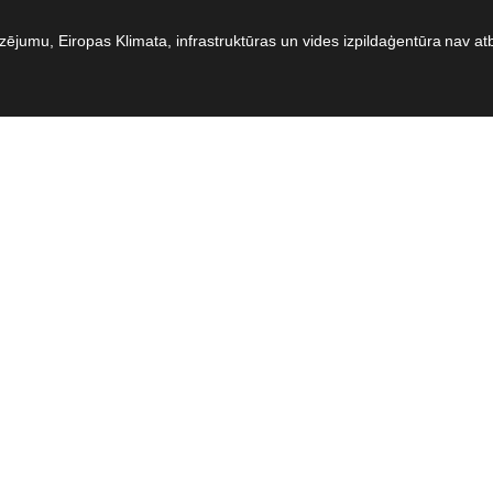
dzējumu, Eiropas Klimata, infrastruktūras un vides izpildaģentūra nav at
e
umi
ie
umi
ta
rība