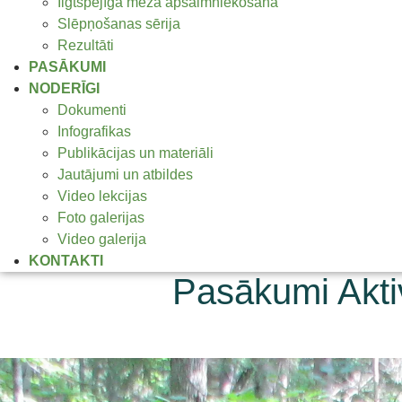
Ilgtspējīga meža apsaimniekošana
Slēpņošanas sērija
Rezultāti
PASĀKUMI
NODERĪGI
Dokumenti
Infografikas
Publikācijas un materiāli
Jautājumi un atbildes
Video lekcijas
Foto galerijas
Video galerija
KONTAKTI
Pasākumi Akti