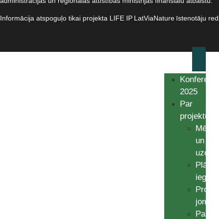
administrācijas un reģionālās attīstības ministrijas finansiālu atbalstu.​
Informācija atspoguļo tikai projekta LIFE IP LatViaNature īstenotāju re
Konferenc
2025
Par
projektu
Mērķi
un
uzdev
Plānot
ieguv
Projek
jomas
Partne