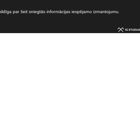
bildīga par šeit sniegtās informācijas iespējamo izmantojumu.​