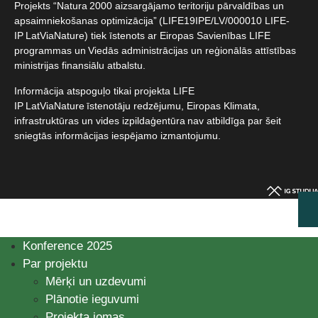
Projekts “Natura 2000 aizsargājamo teritoriju pārvaldības un
apsaimniekošanas optimizācija” (LIFE19IPE/LV/000010 LIFE-
IP LatViaNature) tiek īstenots ar Eiropas Savienības LIFE
programmas un Viedās administrācijas un reģionālās attīstības
ministrijas finansiālu atbalstu.​
Informācija atspoguļo tikai projekta LIFE
IP LatViaNature īstenotāju redzējumu, Eiropas Klimata,
infrastruktūras un vides izpildaģentūra nav atbildīga par šeit
sniegtās informācijas iespējamo izmantojumu.​
Konference 2025
Par projektu
Mērķi un uzdevumi
Plānotie ieguvumi
Projekta jomas