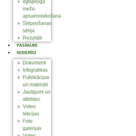
Ilgtspējīga
meža
apsaimniekošana
Slēpņošanas
sērija
Rezultāti
PASĀKUMI
NODERĪGI
Dokumenti
Infografikas
Publikācijas
un materiāli
Jautājumi un
atbildes
Video
lekcijas
Foto
galerijas
Video