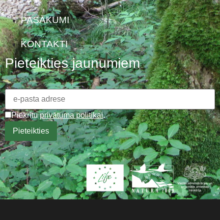
PASĀKUMI
KONTAKTI
Pieteikties jaunumiem
Piekrītu
privātuma politikai
.