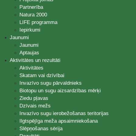
Partnerība
Natura 2000
LIFE programma
Iepirkumi
Jaunumi
Jaunumi
Aptaujas
Aktivitātes un rezultāti
Aktivitātes
Skatam vai dzīvībai
Invazīvo sugu pārvaldnieks
Biotopu un sugu aizsardzības mērķi
Ziedu pļavas
Dzīvais mežs
Invazīvo sugu ierobežošanas teritorijas
Ilgtspējīga meža apsaimniekošana
Slēpņošanas sērija