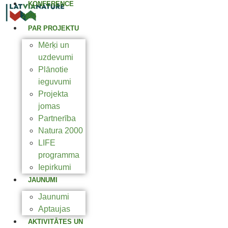
KONFERENCE
2025
PAR PROJEKTU
Mērķi un
uzdevumi
Plānotie
ieguvumi
Projekta
jomas
Partnerība
Natura 2000
LIFE
programma
Iepirkumi
JAUNUMI
Jaunumi
Aptaujas
AKTIVITĀTES UN