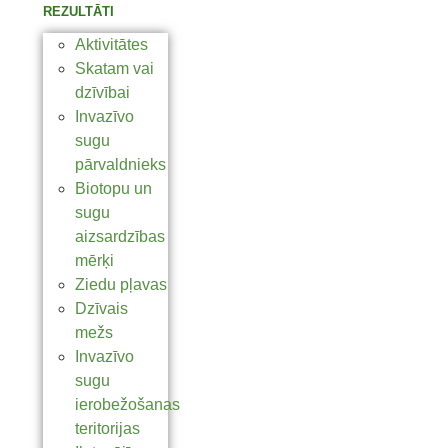
REZULTĀTI
Aktivitātes
Skatam vai
dzīvībai
Invazīvo
sugu
pārvaldnieks
Biotopu un
sugu
aizsardzības
mērķi
Ziedu pļavas
Dzīvais
mežs
Invazīvo
sugu
ierobežošanas
teritorijas