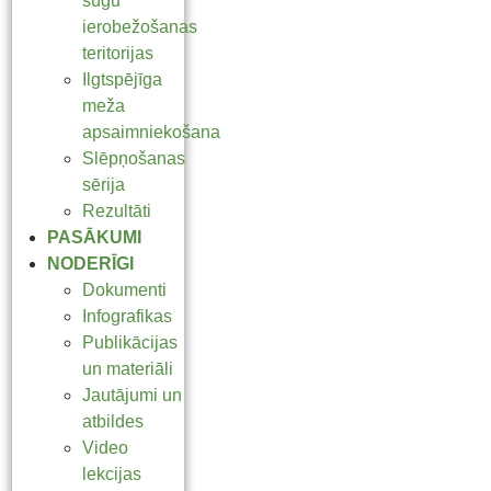
sugu
ierobežošanas
teritorijas
Ilgtspējīga
meža
apsaimniekošana
Slēpņošanas
sērija
Rezultāti
PASĀKUMI
NODERĪGI
Dokumenti
Infografikas
Publikācijas
un materiāli
Jautājumi un
atbildes
Video
lekcijas