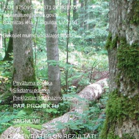
+371 67509545,
+371 26392352
latvianature@daba.gov.lv
Baznīcas iela 7, Sigulda, LV-2150
Sekojiet mums sociālajos tīklos!
Privātuma politika
Sīkdatņu politika
Piekļūstamības paziņojums
PAR PROJEKTU
JAUNUMI
AKTIVITĀTES UN REZULTĀTI