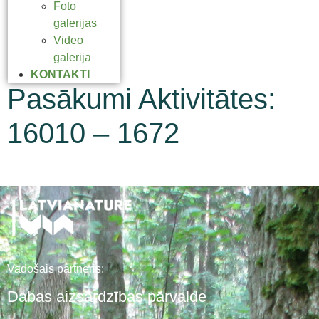
Foto
galerijas
Video
galerija
KONTAKTI
Pasākumi Aktivitātes:
16010 – 1672
Vadošais partneris:
Dabas aizsardzības pārvalde