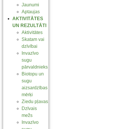
Jaunumi
Aptaujas
AKTIVITĀTES
UN REZULTĀTI
Aktivitātes
Skatam vai
dzīvībai
Invazīvo
sugu
pārvaldnieks
Biotopu un
sugu
aizsardzības
mērķi
Ziedu pļavas
Dzīvais
mežs
Invazīvo