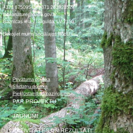
+371 67509545,
+371 26392352
latvianature@daba.gov.lv
Baznīcas iela 7, Sigulda, LV-2150
Sekojiet mums sociālajos tīklos!
Privātuma politika
Sīkdatņu politika
Piekļūstamības paziņojums
PAR PROJEKTU
JAUNUMI
AKTIVITĀTES UN REZULTĀTI