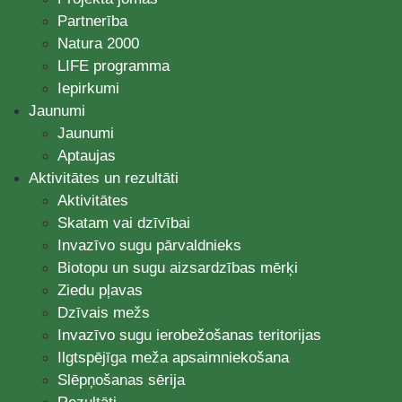
Partnerība
Natura 2000
LIFE programma
Iepirkumi
Jaunumi
Jaunumi
Aptaujas
Aktivitātes un rezultāti
Aktivitātes
Skatam vai dzīvībai
Invazīvo sugu pārvaldnieks
Biotopu un sugu aizsardzības mērķi
Ziedu pļavas
Dzīvais mežs
Invazīvo sugu ierobežošanas teritorijas
Ilgtspējīga meža apsaimniekošana
Slēpņošanas sērija