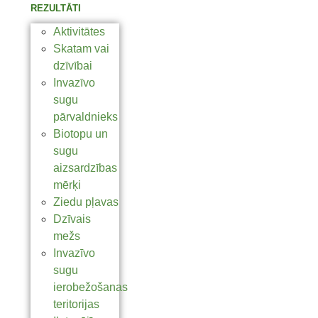
REZULTĀTI
Aktivitātes
Skatam vai
dzīvībai
Invazīvo
sugu
pārvaldnieks
Biotopu un
sugu
aizsardzības
mērķi
Ziedu pļavas
Dzīvais
mežs
Invazīvo
sugu
ierobežošanas
teritorijas