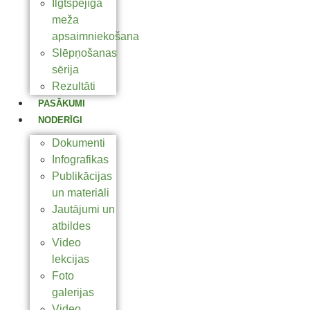
Ilgtspējīga
meža
apsaimniekošana
Slēpņošanas
sērija
Rezultāti
PASĀKUMI
NODERĪGI
Dokumenti
Infografikas
Publikācijas
un materiāli
Jautājumi un
atbildes
Video
lekcijas
Foto
galerijas
Video