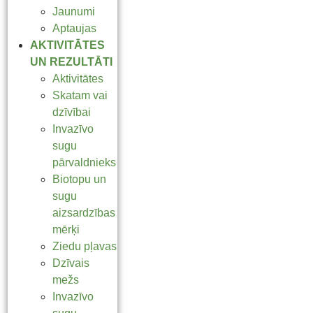
Jaunumi
Aptaujas
AKTIVITĀTES
UN REZULTĀTI
Aktivitātes
Skatam vai
dzīvībai
Invazīvo
sugu
pārvaldnieks
Biotopu un
sugu
aizsardzības
mērķi
Ziedu pļavas
Dzīvais
mežs
Invazīvo