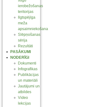
sugu
ierobežošanas
teritorijas
Ilgtspējīga
meža
apsaimniekošana
Slēpņošanas
sērija
Rezultāti
PASĀKUMI
NODERĪGI
Dokumenti
Infografikas
Publikācijas
un materiāli
Jautājumi un
atbildes
Video
lekcijas