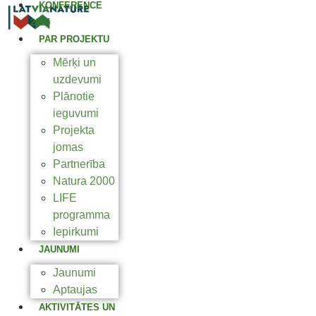
KONFERENCE
2025
PAR PROJEKTU
Mērķi un
uzdevumi
Plānotie
ieguvumi
Projekta
jomas
Partnerība
Natura 2000
LIFE
programma
Iepirkumi
JAUNUMI
Jaunumi
Aptaujas
AKTIVITĀTES UN