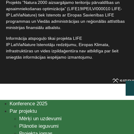
Projekts “Natura 2000 aizsargājamo teritoriju pārvaldības un
apsaimniekošanas optimizācija” (LIFE19IPE/LV/000010 LIFE-
IP LatViaNature) tiek īstenots ar Eiropas Savienības LIFE
programmas un Viedās administrācijas un reģionālās attīstības
ministrijas finansiālu atbalstu.​
Informācija atspoguļo tikai projekta LIFE
IP LatViaNature īstenotāju redzējumu, Eiropas Klimata,
infrastruktūras un vides izpildaģentūra nav atbildīga par šeit
sniegtās informācijas iespējamo izmantojumu.​
Konference 2025
Par projektu
Mērķi un uzdevumi
Plānotie ieguvumi
Projekta jomas