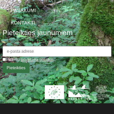
PASĀKUMI
KONTAKTI
Pieteikties jaunumiem
Piekrītu
privātuma politikai
.