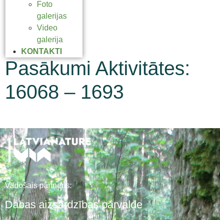
Foto
galerijas
Video
galerija
KONTAKTI
Pasākumi Aktivitātes:
16068 – 1693
Vadošais partneris:
Dabas aizsardzības pārvalde