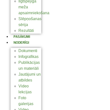
Ilgtspējīga
meža
apsaimniekošana
Slēpņošanas
sērija
Rezultāti
PASĀKUMI
NODERĪGI
Dokumenti
Infografikas
Publikācijas
un materiāli
Jautājumi un
atbildes
Video
lekcijas
Foto
galerijas
Video