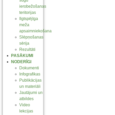
sugu
ierobežošanas
teritorijas
Ilgtspējīga
meža
apsaimniekošana
Slēpņošanas
sērija
Rezultāti
PASĀKUMI
NODERĪGI
Dokumenti
Infografikas
Publikācijas
un materiāli
Jautājumi un
atbildes
Video
lekcijas