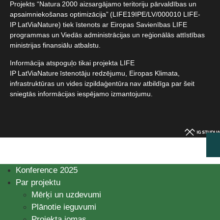
Projekts “Natura 2000 aizsargājamo teritoriju pārvaldības un
apsaimniekošanas optimizācija” (LIFE19IPE/LV/000010 LIFE-
IP LatViaNature) tiek īstenots ar Eiropas Savienības LIFE
programmas un Viedās administrācijas un reģionālās attīstības
ministrijas finansiālu atbalstu.​
Informācija atspoguļo tikai projekta LIFE
IP LatViaNature īstenotāju redzējumu, Eiropas Klimata,
infrastruktūras un vides izpildaģentūra nav atbildīga par šeit
sniegtās informācijas iespējamo izmantojumu.​
Konference 2025
Par projektu
Mērķi un uzdevumi
Plānotie ieguvumi
Projekta jomas