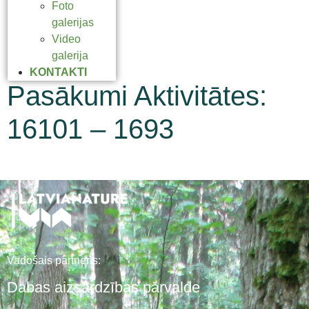
Foto
galerijas
Video
galerija
KONTAKTI
Pasākumi Aktivitātes:
16101 – 1693
Vadošais partneris:
Dabas aizsardzības pārvalde