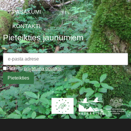
PASĀKUMI
KONTAKTI
Pieteikties jaunumiem
Piekrītu
privātuma politikai
.