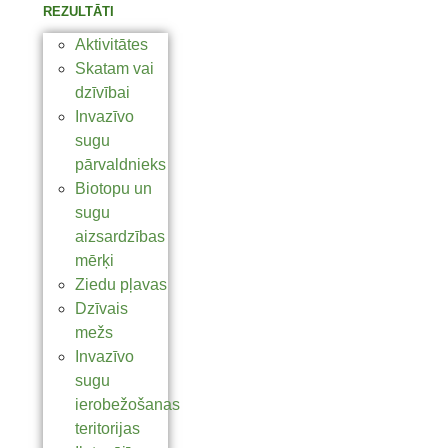
REZULTĀTI
Aktivitātes
Skatam vai
dzīvībai
Invazīvo
sugu
pārvaldnieks
Biotopu un
sugu
aizsardzības
mērķi
Ziedu pļavas
Dzīvais
mežs
Invazīvo
sugu
ierobežošanas
teritorijas