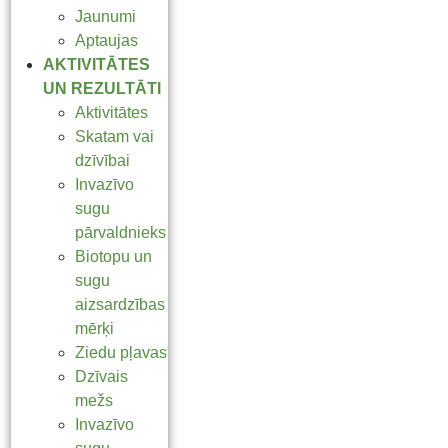
Jaunumi
Aptaujas
AKTIVITĀTES
UN REZULTĀTI
Aktivitātes
Skatam vai
dzīvībai
Invazīvo
sugu
pārvaldnieks
Biotopu un
sugu
aizsardzības
mērķi
Ziedu pļavas
Dzīvais
mežs
Invazīvo