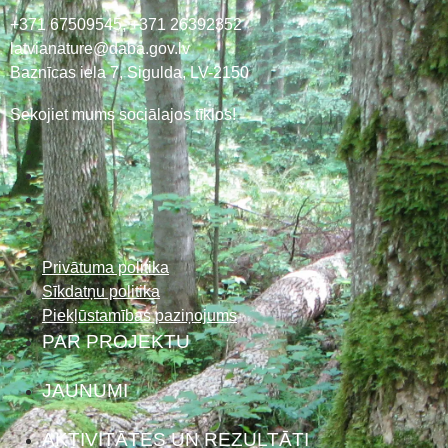
+371 67509545,
+371 26392352
latvianature@daba.gov.lv
Baznīcas iela 7, Sigulda, LV-2150
Sekojiet mums sociālajos tīklos!
Privātuma politika
Sīkdatņu politika
Piekļūstamības paziņojums
PAR PROJEKTU
JAUNUMI
AKTIVITĀTES UN REZULTĀTI