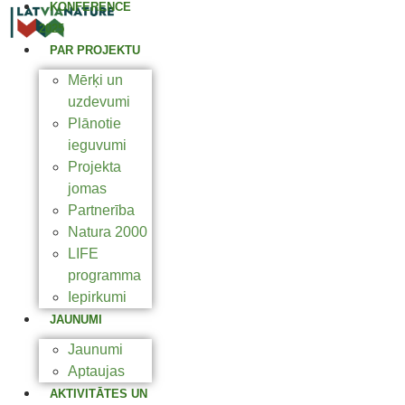
KONFERENCE
2025
PAR PROJEKTU
Mērķi un
uzdevumi
Plānotie
ieguvumi
Projekta
jomas
Partnerība
Natura 2000
LIFE
programma
Iepirkumi
JAUNUMI
Jaunumi
Aptaujas
AKTIVITĀTES UN