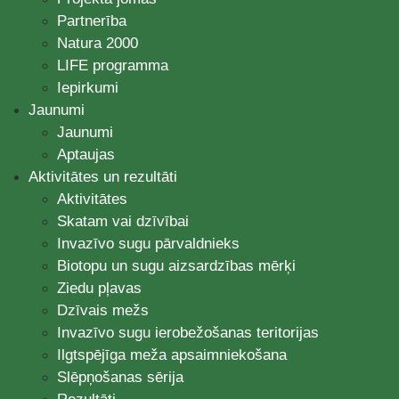
Partnerība
Natura 2000
LIFE programma
Iepirkumi
Jaunumi
Jaunumi
Aptaujas
Aktivitātes un rezultāti
Aktivitātes
Skatam vai dzīvībai
Invazīvo sugu pārvaldnieks
Biotopu un sugu aizsardzības mērķi
Ziedu pļavas
Dzīvais mežs
Invazīvo sugu ierobežošanas teritorijas
Ilgtspējīga meža apsaimniekošana
Slēpņošanas sērija