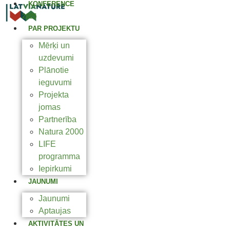
KONFERENCE
2025
PAR PROJEKTU
Mērķi un
uzdevumi
Plānotie
ieguvumi
Projekta
jomas
Partnerība
Natura 2000
LIFE
programma
Iepirkumi
JAUNUMI
Jaunumi
Aptaujas
AKTIVITĀTES UN