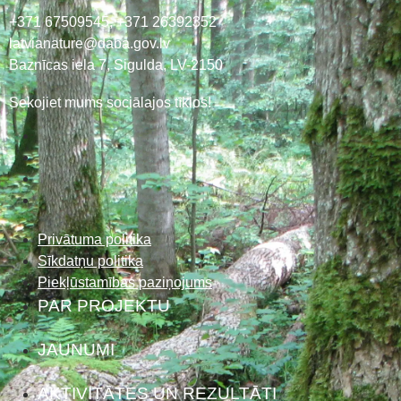
+371 67509545,
+371 26392352
latvianature@daba.gov.lv
Baznīcas iela 7, Sigulda, LV-2150
Sekojiet mums sociālajos tīklos!
Privātuma politika
Sīkdatņu politika
Piekļūstamības paziņojums
PAR PROJEKTU
JAUNUMI
AKTIVITĀTES UN REZULTĀTI