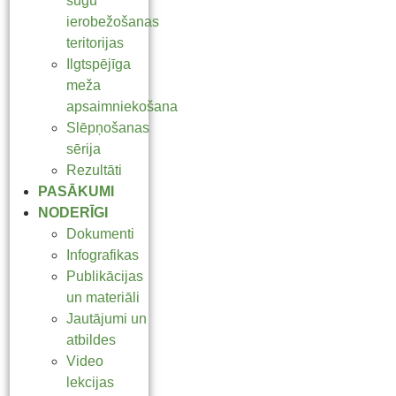
sugu
ierobežošanas
teritorijas
Ilgtspējīga
meža
apsaimniekošana
Slēpņošanas
sērija
Rezultāti
PASĀKUMI
NODERĪGI
Dokumenti
Infografikas
Publikācijas
un materiāli
Jautājumi un
atbildes
Video
lekcijas