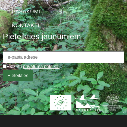
PASĀKUMI
KONTAKTI
Pieteikties jaunumiem
Piekrītu
privātuma politikai
.