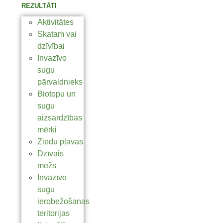
REZULTĀTI
Aktivitātes
Skatam vai
dzīvībai
Invazīvo
sugu
pārvaldnieks
Biotopu un
sugu
aizsardzības
mērķi
Ziedu pļavas
Dzīvais
mežs
Invazīvo
sugu
ierobežošanas
teritorijas