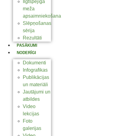
Ilgtspējīga
meža
apsaimniekošana
Slēpņošanas
sērija
Rezultāti
PASĀKUMI
NODERĪGI
Dokumenti
Infografikas
Publikācijas
un materiāli
Jautājumi un
atbildes
Video
lekcijas
Foto
galerijas
Video