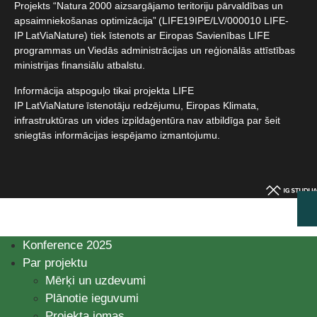
Projekts “Natura 2000 aizsargājamo teritoriju pārvaldības un
apsaimniekošanas optimizācija” (LIFE19IPE/LV/000010 LIFE-
IP LatViaNature) tiek īstenots ar Eiropas Savienības LIFE
programmas un Viedās administrācijas un reģionālās attīstības
ministrijas finansiālu atbalstu.​
Informācija atspoguļo tikai projekta LIFE
IP LatViaNature īstenotāju redzējumu, Eiropas Klimata,
infrastruktūras un vides izpildaģentūra nav atbildīga par šeit
sniegtās informācijas iespējamo izmantojumu.​
Konference 2025
Par projektu
Mērķi un uzdevumi
Plānotie ieguvumi
Projekta jomas