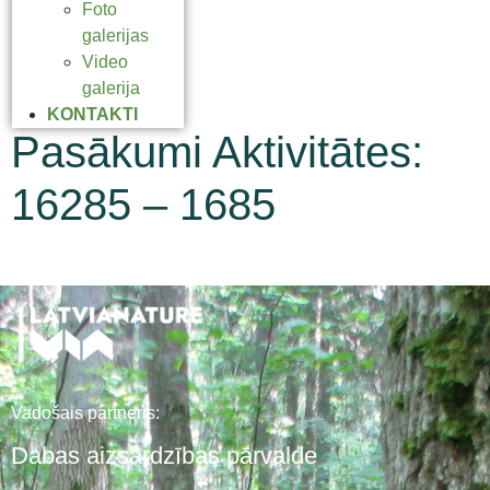
Foto
galerijas
Video
galerija
KONTAKTI
Pasākumi Aktivitātes:
16285 – 1685
Vadošais partneris:
Dabas aizsardzības pārvalde