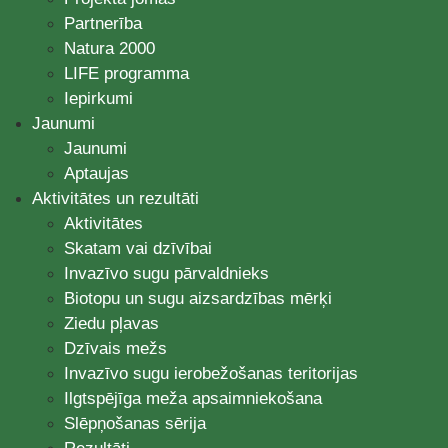
Partnerība
Natura 2000
LIFE programma
Iepirkumi
Jaunumi
Jaunumi
Aptaujas
Aktivitātes un rezultāti
Aktivitātes
Skatam vai dzīvībai
Invazīvo sugu pārvaldnieks
Biotopu un sugu aizsardzības mērķi
Ziedu pļavas
Dzīvais mežs
Invazīvo sugu ierobežošanas teritorijas
Ilgtspējīga meža apsaimniekošana
Slēpņošanas sērija