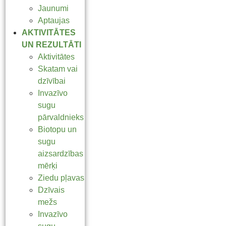
Jaunumi
Aptaujas
AKTIVITĀTES
UN REZULTĀTI
Aktivitātes
Skatam vai
dzīvībai
Invazīvo
sugu
pārvaldnieks
Biotopu un
sugu
aizsardzības
mērķi
Ziedu pļavas
Dzīvais
mežs
Invazīvo