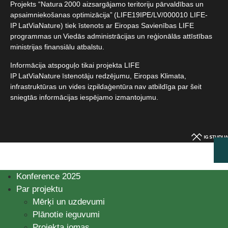
Projekts “Natura 2000 aizsargājamo teritoriju pārvaldības un
apsaimniekošanas optimizācija” (LIFE19IPE/LV/000010 LIFE-
IP LatViaNature) tiek īstenots ar Eiropas Savienības LIFE
programmas un Viedās administrācijas un reģionālās attīstības
ministrijas finansiālu atbalstu.​
Informācija atspoguļo tikai projekta LIFE
IP LatViaNature īstenotāju redzējumu, Eiropas Klimata,
infrastruktūras un vides izpildaģentūra nav atbildīga par šeit
sniegtās informācijas iespējamo izmantojumu.​
Konference 2025
Par projektu
Mērķi un uzdevumi
Plānotie ieguvumi
Projekta jomas