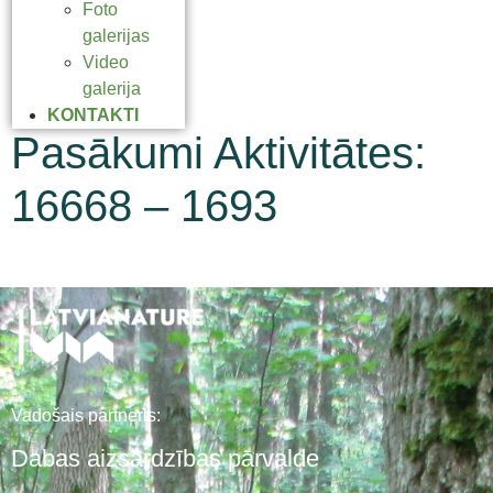
Foto
galerijas
Video
galerija
KONTAKTI
Pasākumi Aktivitātes:
16668 – 1693
Vadošais partneris:
Dabas aizsardzības pārvalde