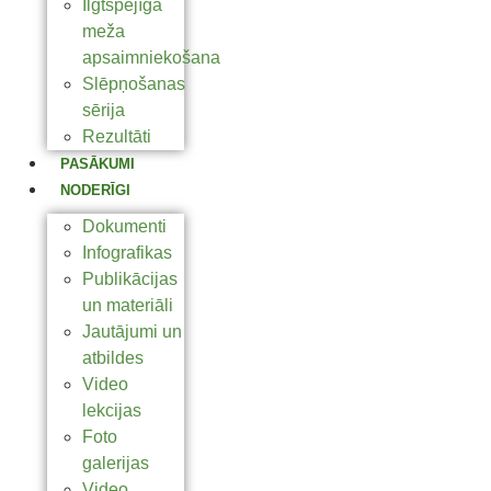
Ilgtspējīga
meža
apsaimniekošana
Slēpņošanas
sērija
Rezultāti
PASĀKUMI
NODERĪGI
Dokumenti
Infografikas
Publikācijas
un materiāli
Jautājumi un
atbildes
Video
lekcijas
Foto
galerijas
Video