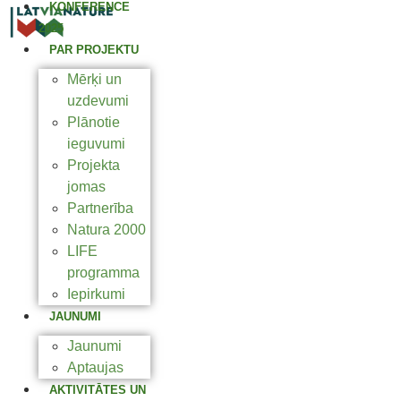
KONFERENCE
2025
PAR PROJEKTU
Mērķi un
uzdevumi
Plānotie
ieguvumi
Projekta
jomas
Partnerība
Natura 2000
LIFE
programma
Iepirkumi
JAUNUMI
Jaunumi
Aptaujas
AKTIVITĀTES UN