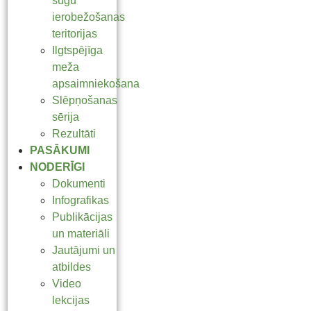
sugu
ierobežošanas
teritorijas
Ilgtspējīga
meža
apsaimniekošana
Slēpņošanas
sērija
Rezultāti
PASĀKUMI
NODERĪGI
Dokumenti
Infografikas
Publikācijas
un materiāli
Jautājumi un
atbildes
Video
lekcijas