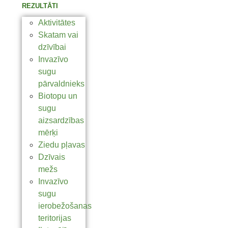
REZULTĀTI
Aktivitātes
Skatam vai
dzīvībai
Invazīvo
sugu
pārvaldnieks
Biotopu un
sugu
aizsardzības
mērķi
Ziedu pļavas
Dzīvais
mežs
Invazīvo
sugu
ierobežošanas
teritorijas