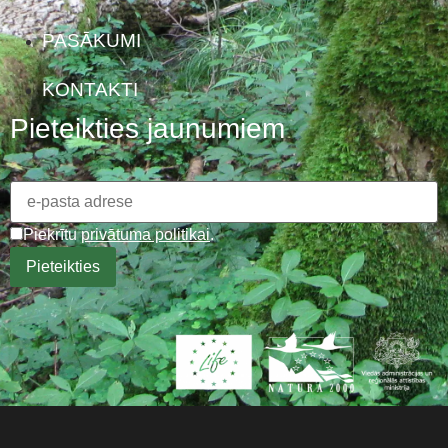
PASĀKUMI
KONTAKTI
Pieteikties jaunumiem
Piekrītu
privātuma politikai
.