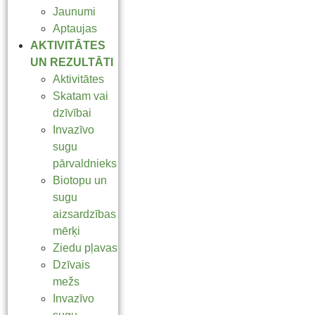
Jaunumi
Aptaujas
AKTIVITĀTES
UN REZULTĀTI
Aktivitātes
Skatam vai
dzīvībai
Invazīvo
sugu
pārvaldnieks
Biotopu un
sugu
aizsardzības
mērķi
Ziedu pļavas
Dzīvais
mežs
Invazīvo