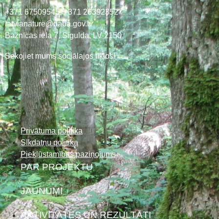
+371 67509545,
+371 26392352
latvianature@daba.gov.lv
Baznīcas iela 7, Sigulda, LV-2150
Sekojiet mums sociālajos tīklos!
Privātuma politika
Sīkdatņu politika
Piekļūstamības paziņojums
PAR PROJEKTU
JAUNUMI
AKTIVITĀTES UN REZULTĀTI