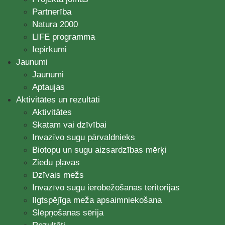
Partnerība
Natura 2000
LIFE programma
Iepirkumi
Jaunumi
Jaunumi
Aptaujas
Aktivitātes un rezultāti
Aktivitātes
Skatam vai dzīvībai
Invazīvo sugu pārvaldnieks
Biotopu un sugu aizsardzības mērķi
Ziedu pļavas
Dzīvais mežs
Invazīvo sugu ierobežošanas teritorijas
Ilgtspējīga meža apsaimniekošana
Slēpņošanas sērija