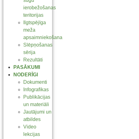
sugu
ierobežošanas
teritorijas
Ilgtspējīga
meža
apsaimniekošana
Slēpņošanas
sērija
Rezultāti
PASĀKUMI
NODERĪGI
Dokumenti
Infografikas
Publikācijas
un materiāli
Jautājumi un
atbildes
Video
lekcijas