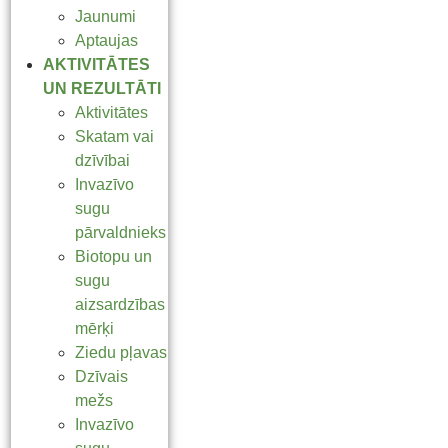
Jaunumi
Aptaujas
AKTIVITĀTES
UN REZULTĀTI
Aktivitātes
Skatam vai
dzīvībai
Invazīvo
sugu
pārvaldnieks
Biotopu un
sugu
aizsardzības
mērķi
Ziedu pļavas
Dzīvais
mežs
Invazīvo