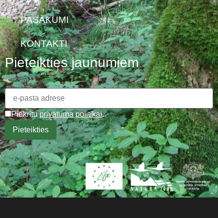
PASĀKUMI
KONTAKTI
Pieteikties jaunumiem
Piekrītu
privātuma politikai
.