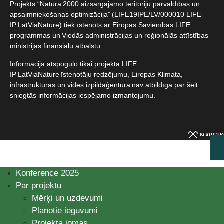
Projekts “Natura 2000 aizsargājamo teritoriju pārvaldības un
apsaimniekošanas optimizācija” (LIFE19IPE/LV/000010 LIFE-
IP LatViaNature) tiek īstenots ar Eiropas Savienības LIFE
programmas un Viedās administrācijas un reģionālās attīstības
ministrijas finansiālu atbalstu.​
Informācija atspoguļo tikai projekta LIFE
IP LatViaNature īstenotāju redzējumu, Eiropas Klimata,
infrastruktūras un vides izpildaģentūra nav atbildīga par šeit
sniegtās informācijas iespējamo izmantojumu.​
Konference 2025
Par projektu
Mērķi un uzdevumi
Plānotie ieguvumi
Projekta jomas