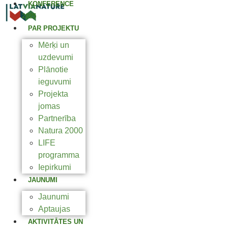
KONFERENCE
2025
PAR PROJEKTU
Mērķi un
uzdevumi
Plānotie
ieguvumi
Projekta
jomas
Partnerība
Natura 2000
LIFE
programma
Iepirkumi
JAUNUMI
Jaunumi
Aptaujas
AKTIVITĀTES UN