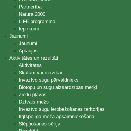
Partnerība
Natura 2000
LIFE programma
Iepirkumi
Jaunumi
Jaunumi
Aptaujas
Aktivitātes un rezultāti
Aktivitātes
Skatam vai dzīvībai
Invazīvo sugu pārvaldnieks
Biotopu un sugu aizsardzības mērķi
Ziedu pļavas
Dzīvais mežs
Invazīvo sugu ierobežošanas teritorijas
Ilgtspējīga meža apsaimniekošana
Slēpņošanas sērija