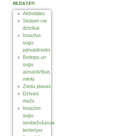
REZULTĀTI
Aktivitātes
Skatam vai
dzīvībai
Invazīvo
sugu
pārvaldnieks
Biotopu un
sugu
aizsardzības
mērķi
Ziedu pļavas
Dzīvais
mežs
Invazīvo
sugu
ierobežošanas
teritorijas