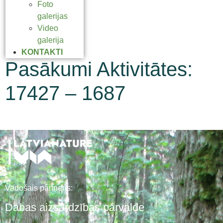
Foto
galerijas
Video
galerija
KONTAKTI
Pasākumi Aktivitātes:
17427 – 1687
Vadošais partneris:
Dabas aizsardzības pārvalde