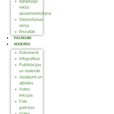
Ilgtspējīga
meža
apsaimniekošana
Slēpņošanas
sērija
Rezultāti
PASĀKUMI
NODERĪGI
Dokumenti
Infografikas
Publikācijas
un materiāli
Jautājumi un
atbildes
Video
lekcijas
Foto
galerijas
Video