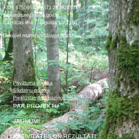
+371 67509545,
+371 26392352
latvianature@daba.gov.lv
Baznīcas iela 7, Sigulda, LV-2150
Sekojiet mums sociālajos tīklos!
Privātuma politika
Sīkdatņu politika
Piekļūstamības paziņojums
PAR PROJEKTU
JAUNUMI
AKTIVITĀTES UN REZULTĀTI