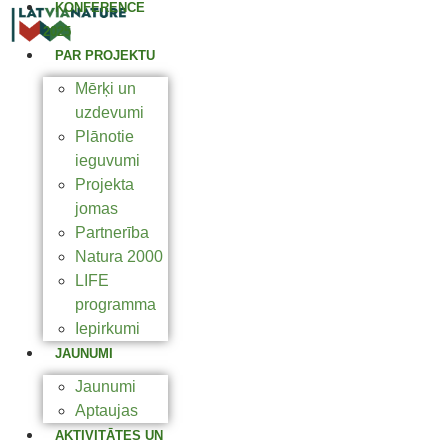
KONFERENCE
2025
PAR PROJEKTU
Mērķi un
uzdevumi
Plānotie
ieguvumi
Projekta
jomas
Partnerība
Natura 2000
LIFE
programma
Iepirkumi
JAUNUMI
Jaunumi
Aptaujas
AKTIVITĀTES UN