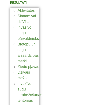
REZULTĀTI
Aktivitātes
Skatam vai
dzīvībai
Invazīvo
sugu
pārvaldnieks
Biotopu un
sugu
aizsardzības
mērķi
Ziedu pļavas
Dzīvais
mežs
Invazīvo
sugu
ierobežošanas
teritorijas