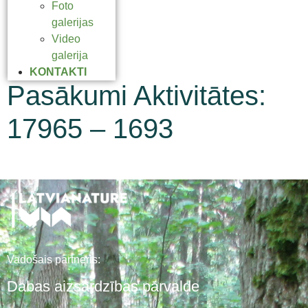
Foto
galerijas
Video
galerija
KONTAKTI
Pasākumi Aktivitātes:
17965 – 1693
Vadošais partneris:
Dabas aizsardzības pārvalde