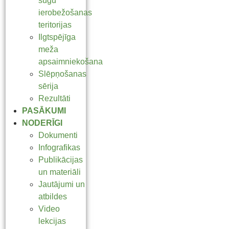
sugu
ierobežošanas
teritorijas
Ilgtspējīga
meža
apsaimniekošana
Slēpņošanas
sērija
Rezultāti
PASĀKUMI
NODERĪGI
Dokumenti
Infografikas
Publikācijas
un materiāli
Jautājumi un
atbildes
Video
lekcijas