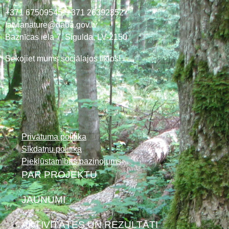
+371 67509545,
+371 26392352
latvianature@daba.gov.lv
Baznīcas iela 7, Sigulda, LV-2150
Sekojiet mums sociālajos tīklos!
Privātuma politika
Sīkdatņu politika
Piekļūstamības paziņojums
PAR PROJEKTU
JAUNUMI
AKTIVITĀTES UN REZULTĀTI