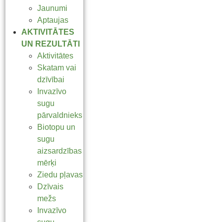
Jaunumi
Aptaujas
AKTIVITĀTES
UN REZULTĀTI
Aktivitātes
Skatam vai
dzīvībai
Invazīvo
sugu
pārvaldnieks
Biotopu un
sugu
aizsardzības
mērķi
Ziedu pļavas
Dzīvais
mežs
Invazīvo