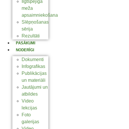
Ilgtspējīga
meža
apsaimniekošana
Slēpņošanas
sērija
Rezultāti
PASĀKUMI
NODERĪGI
Dokumenti
Infografikas
Publikācijas
un materiāli
Jautājumi un
atbildes
Video
lekcijas
Foto
galerijas
Video