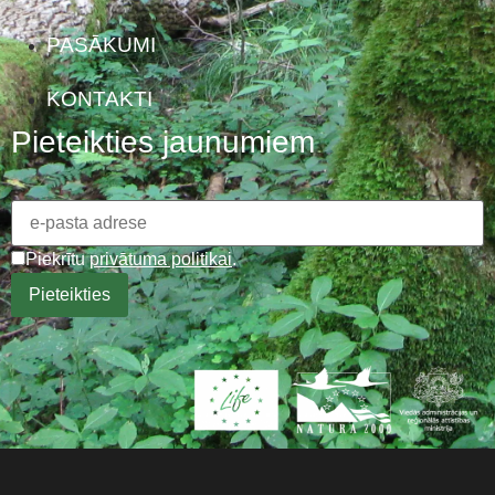
PASĀKUMI
KONTAKTI
Pieteikties jaunumiem
Piekrītu
privātuma politikai
.