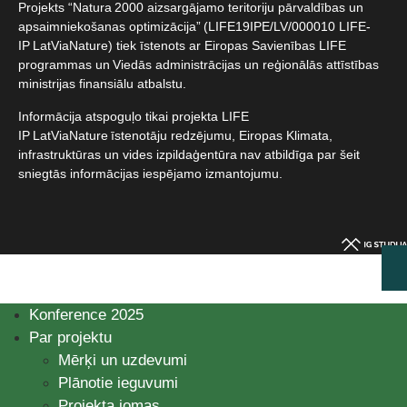
Projekts “Natura 2000 aizsargājamo teritoriju pārvaldības un
apsaimniekošanas optimizācija” (LIFE19IPE/LV/000010 LIFE-
IP LatViaNature) tiek īstenots ar Eiropas Savienības LIFE
programmas un Viedās administrācijas un reģionālās attīstības
ministrijas finansiālu atbalstu.​
Informācija atspoguļo tikai projekta LIFE
IP LatViaNature īstenotāju redzējumu, Eiropas Klimata,
infrastruktūras un vides izpildaģentūra nav atbildīga par šeit
sniegtās informācijas iespējamo izmantojumu.​
Konference 2025
Par projektu
Mērķi un uzdevumi
Plānotie ieguvumi
Projekta jomas