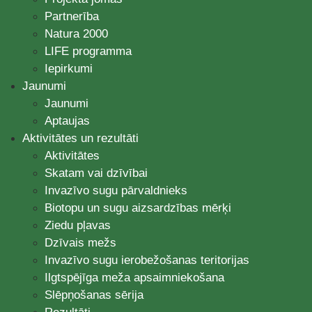
Partnerība
Natura 2000
LIFE programma
Iepirkumi
Jaunumi
Jaunumi
Aptaujas
Aktivitātes un rezultāti
Aktivitātes
Skatam vai dzīvībai
Invazīvo sugu pārvaldnieks
Biotopu un sugu aizsardzības mērķi
Ziedu pļavas
Dzīvais mežs
Invazīvo sugu ierobežošanas teritorijas
Ilgtspējīga meža apsaimniekošana
Slēpņošanas sērija