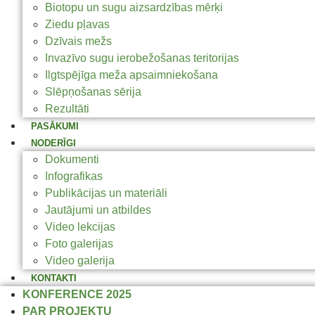
Biotopu un sugu aizsardzības mērķi
Ziedu pļavas
Dzīvais mežs
Invazīvo sugu ierobežošanas teritorijas
Ilgtspējīga meža apsaimniekošana
Slēpņošanas sērija
Rezultāti
PASĀKUMI
NODERĪGI
Dokumenti
Infografikas
Publikācijas un materiāli
Jautājumi un atbildes
Video lekcijas
Foto galerijas
Video galerija
KONTAKTI
KONFERENCE 2025
PAR PROJEKTU