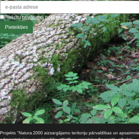
Piekrītu
privātuma politikai
.
Projekts “Natura 2000 aizsargājamo teritoriju pārvaldības un apsaimn