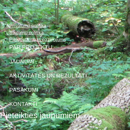
Privātuma politika
Sīkdatņu politika
Piekļūstamības paziņojums
PAR PROJEKTU
JAUNUMI
AKTIVITĀTES UN REZULTĀTI
PASĀKUMI
KONTAKTI
Pieteikties jaunumiem