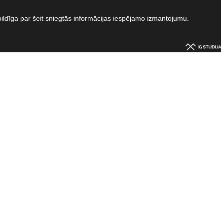
bildīga par šeit sniegtās informācijas iespējamo izmantojumu.​