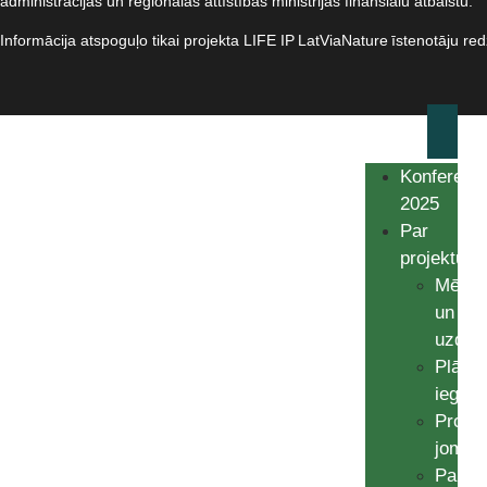
administrācijas un reģionālās attīstības ministrijas finansiālu atbalstu.​
Informācija atspoguļo tikai projekta LIFE IP LatViaNature īstenotāju re
Konferenc
2025
Par
projektu
Mērķi
un
uzdev
Plānot
ieguv
Projek
jomas
Partne