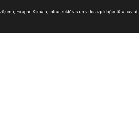
dzējumu, Eiropas Klimata, infrastruktūras un vides izpildaģentūra nav at
e
umi
ie
umi
ta
rība