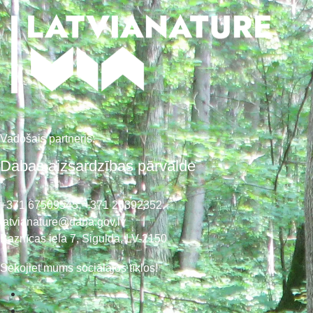
Vadošais partneris:
Dabas aizsardzības pārvalde
+371 67509545,
+371 26392352
latvianature@daba.gov.lv
Baznīcas iela 7, Sigulda, LV-2150
Sekojiet mums sociālajos tīklos!