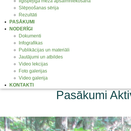
Ilgtspējīga meža apsaimniekošana
Slēpņošanas sērija
Rezultāti
PASĀKUMI
NODERĪGI
Dokumenti
Infografikas
Publikācijas un materiāli
Jautājumi un atbildes
Video lekcijas
Foto galerijas
Video galerija
KONTAKTI
Pasākumi Akti