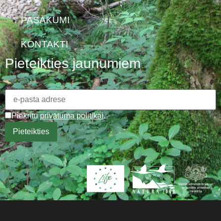
PASĀKUMI
KONTAKTI
Pieteikties jaunumiem
Piekrītu
privātuma politikai
.