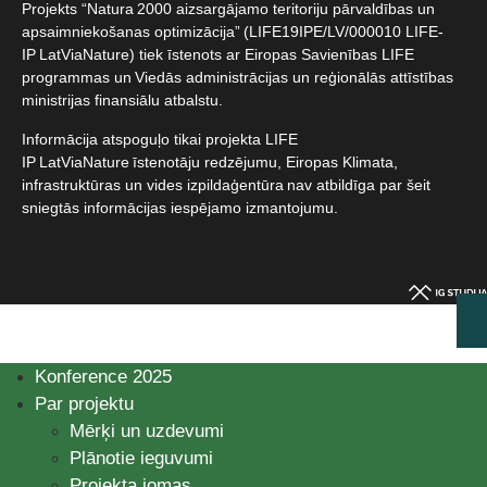
Projekts “Natura 2000 aizsargājamo teritoriju pārvaldības un
apsaimniekošanas optimizācija” (LIFE19IPE/LV/000010 LIFE-
IP LatViaNature) tiek īstenots ar Eiropas Savienības LIFE
programmas un Viedās administrācijas un reģionālās attīstības
ministrijas finansiālu atbalstu.​
Informācija atspoguļo tikai projekta LIFE
IP LatViaNature īstenotāju redzējumu, Eiropas Klimata,
infrastruktūras un vides izpildaģentūra nav atbildīga par šeit
sniegtās informācijas iespējamo izmantojumu.​
Konference 2025
Par projektu
Mērķi un uzdevumi
Plānotie ieguvumi
Projekta jomas