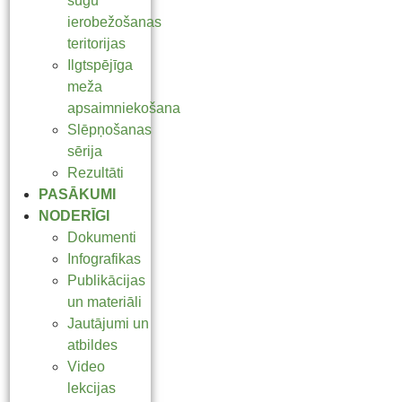
sugu
ierobežošanas
teritorijas
Ilgtspējīga
meža
apsaimniekošana
Slēpņošanas
sērija
Rezultāti
PASĀKUMI
NODERĪGI
Dokumenti
Infografikas
Publikācijas
un materiāli
Jautājumi un
atbildes
Video
lekcijas