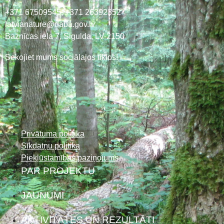
+371 67509545,
+371 26392352
latvianature@daba.gov.lv
Baznīcas iela 7, Sigulda, LV-2150
Sekojiet mums sociālajos tīklos!
Privātuma politika
Sīkdatņu politika
Piekļūstamības paziņojums
PAR PROJEKTU
JAUNUMI
AKTIVITĀTES UN REZULTĀTI