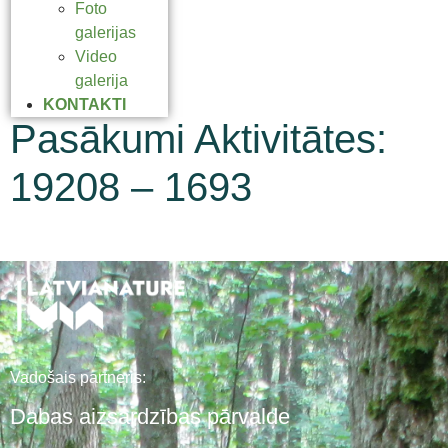
Foto
galerijas
Video
galerija
KONTAKTI
Pasākumi Aktivitātes:
19208 – 1693
Vadošais partneris:
Dabas aizsardzības pārvalde