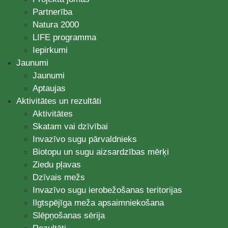
Partnerība
Natura 2000
LIFE programma
Iepirkumi
Jaunumi
Jaunumi
Aptaujas
Aktivitātes un rezultāti
Aktivitātes
Skatam vai dzīvībai
Invazīvo sugu pārvaldnieks
Biotopu un sugu aizsardzības mērķi
Ziedu pļavas
Dzīvais mežs
Invazīvo sugu ierobežošanas teritorijas
Ilgtspējīga meža apsaimniekošana
Slēpņošanas sērija