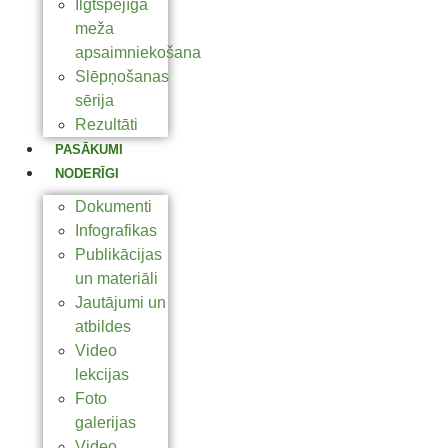
Ilgtspējīga
meža
apsaimniekošana
Slēpņošanas
sērija
Rezultāti
PASĀKUMI
NODERĪGI
Dokumenti
Infografikas
Publikācijas
un materiāli
Jautājumi un
atbildes
Video
lekcijas
Foto
galerijas
Video