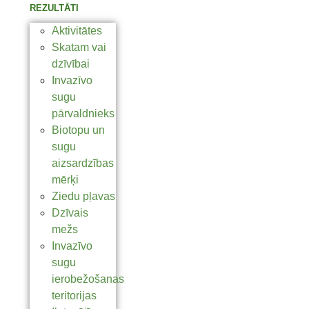
REZULTĀTI
Aktivitātes
Skatam vai
dzīvībai
Invazīvo
sugu
pārvaldnieks
Biotopu un
sugu
aizsardzības
mērķi
Ziedu pļavas
Dzīvais
mežs
Invazīvo
sugu
ierobežošanas
teritorijas