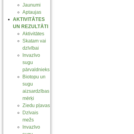
Jaunumi
Aptaujas
AKTIVITĀTES
UN REZULTĀTI
Aktivitātes
Skatam vai
dzīvībai
Invazīvo
sugu
pārvaldnieks
Biotopu un
sugu
aizsardzības
mērķi
Ziedu pļavas
Dzīvais
mežs
Invazīvo