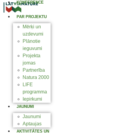
KONFERENCE
2025
PAR PROJEKTU
Mērķi un
uzdevumi
Plānotie
ieguvumi
Projekta
jomas
Partnerība
Natura 2000
LIFE
programma
Iepirkumi
JAUNUMI
Jaunumi
Aptaujas
AKTIVITĀTES UN