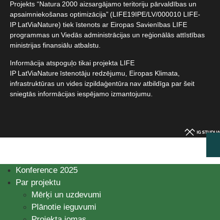
Projekts “Natura 2000 aizsargājamo teritoriju pārvaldības un
apsaimniekošanas optimizācija” (LIFE19IPE/LV/000010 LIFE-
IP LatViaNature) tiek īstenots ar Eiropas Savienības LIFE
programmas un Viedās administrācijas un reģionālās attīstības
ministrijas finansiālu atbalstu.​
Informācija atspoguļo tikai projekta LIFE
IP LatViaNature īstenotāju redzējumu, Eiropas Klimata,
infrastruktūras un vides izpildaģentūra nav atbildīga par šeit
sniegtās informācijas iespējamo izmantojumu.​
Konference 2025
Par projektu
Mērķi un uzdevumi
Plānotie ieguvumi
Projekta jomas