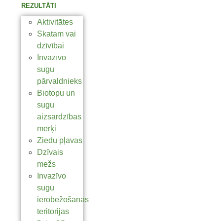
REZULTĀTI
Aktivitātes
Skatam vai
dzīvībai
Invazīvo
sugu
pārvaldnieks
Biotopu un
sugu
aizsardzības
mērķi
Ziedu pļavas
Dzīvais
mežs
Invazīvo
sugu
ierobežošanas
teritorijas