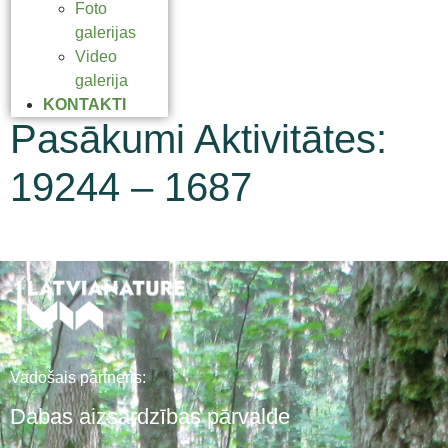
Foto
galerijas
Video
galerija
KONTAKTI
Pasākumi Aktivitātes:
19244 – 1687
Vadošais partneris:
Dabas aizsardzības pārvalde