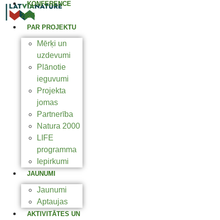
KONFERENCE
2025
PAR PROJEKTU
Mērķi un
uzdevumi
Plānotie
ieguvumi
Projekta
jomas
Partnerība
Natura 2000
LIFE
programma
Iepirkumi
JAUNUMI
Jaunumi
Aptaujas
AKTIVITĀTES UN