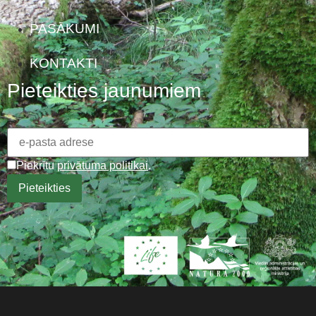
PASĀKUMI
KONTAKTI
Pieteikties jaunumiem
Piekrītu
privātuma politikai
.