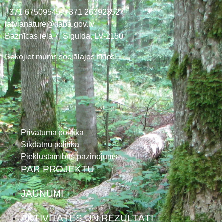
+371 67509545,
+371 26392352
latvianature@daba.gov.lv
Baznīcas iela 7, Sigulda, LV-2150
Sekojiet mums sociālajos tīklos!
Privātuma politika
Sīkdatņu politika
Piekļūstamības paziņojums
PAR PROJEKTU
JAUNUMI
AKTIVITĀTES UN REZULTĀTI