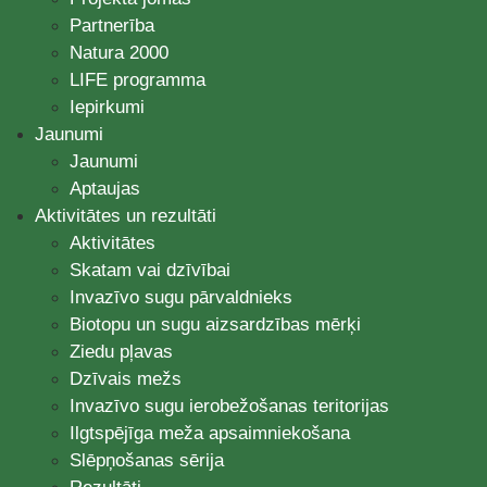
Partnerība
Natura 2000
LIFE programma
Iepirkumi
Jaunumi
Jaunumi
Aptaujas
Aktivitātes un rezultāti
Aktivitātes
Skatam vai dzīvībai
Invazīvo sugu pārvaldnieks
Biotopu un sugu aizsardzības mērķi
Ziedu pļavas
Dzīvais mežs
Invazīvo sugu ierobežošanas teritorijas
Ilgtspējīga meža apsaimniekošana
Slēpņošanas sērija