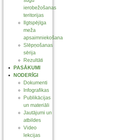
sugu
ierobežošanas
teritorijas
Ilgtspējīga
meža
apsaimniekošana
Slēpņošanas
sērija
Rezultāti
PASĀKUMI
NODERĪGI
Dokumenti
Infografikas
Publikācijas
un materiāli
Jautājumi un
atbildes
Video
lekcijas