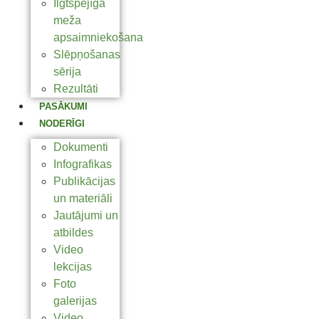
Ilgtspējīga
meža
apsaimniekošana
Slēpņošanas
sērija
Rezultāti
PASĀKUMI
NODERĪGI
Dokumenti
Infografikas
Publikācijas
un materiāli
Jautājumi un
atbildes
Video
lekcijas
Foto
galerijas
Video