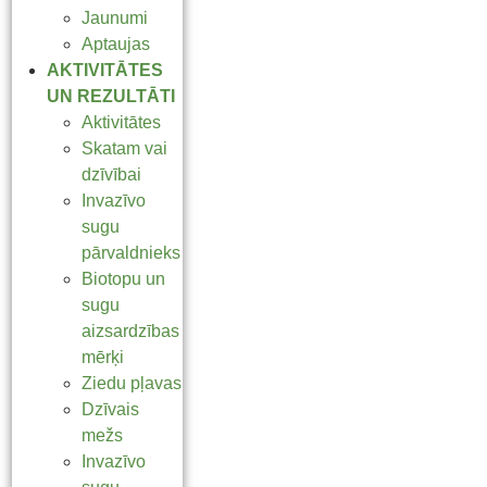
Jaunumi
Aptaujas
AKTIVITĀTES
UN REZULTĀTI
Aktivitātes
Skatam vai
dzīvībai
Invazīvo
sugu
pārvaldnieks
Biotopu un
sugu
aizsardzības
mērķi
Ziedu pļavas
Dzīvais
mežs
Invazīvo