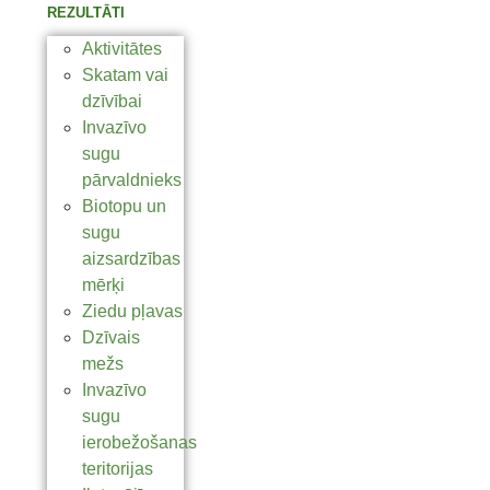
REZULTĀTI
Aktivitātes
Skatam vai
dzīvībai
Invazīvo
sugu
pārvaldnieks
Biotopu un
sugu
aizsardzības
mērķi
Ziedu pļavas
Dzīvais
mežs
Invazīvo
sugu
ierobežošanas
teritorijas