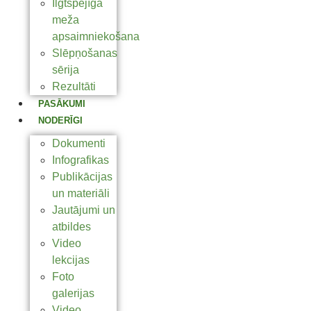
Ilgtspējīga
meža
apsaimniekošana
Slēpņošanas
sērija
Rezultāti
PASĀKUMI
NODERĪGI
Dokumenti
Infografikas
Publikācijas
un materiāli
Jautājumi un
atbildes
Video
lekcijas
Foto
galerijas
Video