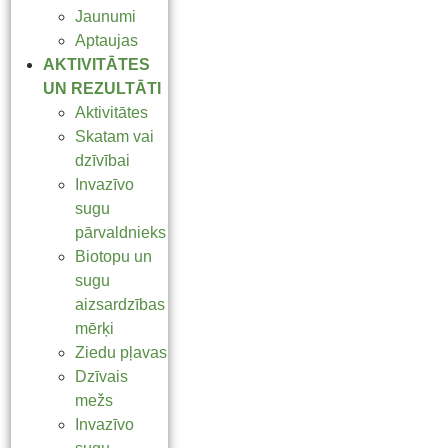
Jaunumi
Aptaujas
AKTIVITĀTES
UN REZULTĀTI
Aktivitātes
Skatam vai
dzīvībai
Invazīvo
sugu
pārvaldnieks
Biotopu un
sugu
aizsardzības
mērķi
Ziedu pļavas
Dzīvais
mežs
Invazīvo