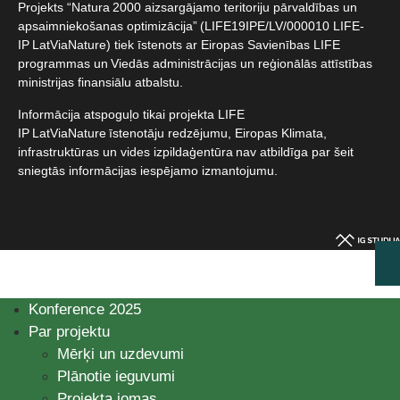
Projekts “Natura 2000 aizsargājamo teritoriju pārvaldības un
apsaimniekošanas optimizācija” (LIFE19IPE/LV/000010 LIFE-
IP LatViaNature) tiek īstenots ar Eiropas Savienības LIFE
programmas un Viedās administrācijas un reģionālās attīstības
ministrijas finansiālu atbalstu.​
Informācija atspoguļo tikai projekta LIFE
IP LatViaNature īstenotāju redzējumu, Eiropas Klimata,
infrastruktūras un vides izpildaģentūra nav atbildīga par šeit
sniegtās informācijas iespējamo izmantojumu.​
Konference 2025
Par projektu
Mērķi un uzdevumi
Plānotie ieguvumi
Projekta jomas