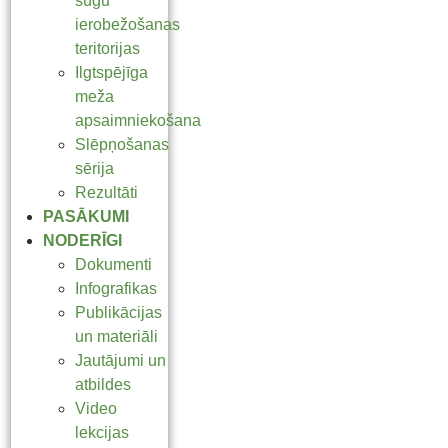
sugu
ierobežošanas
teritorijas
Ilgtspējīga
meža
apsaimniekošana
Slēpņošanas
sērija
Rezultāti
PASĀKUMI
NODERĪGI
Dokumenti
Infografikas
Publikācijas
un materiāli
Jautājumi un
atbildes
Video
lekcijas