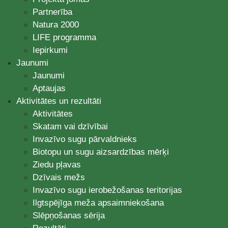
Partnerība
Natura 2000
LIFE programma
Iepirkumi
Jaunumi
Jaunumi
Aptaujas
Aktivitātes un rezultāti
Aktivitātes
Skatam vai dzīvībai
Invazīvo sugu pārvaldnieks
Biotopu un sugu aizsardzības mērķi
Ziedu pļavas
Dzīvais mežs
Invazīvo sugu ierobežošanas teritorijas
Ilgtspējīga meža apsaimniekošana
Slēpņošanas sērija