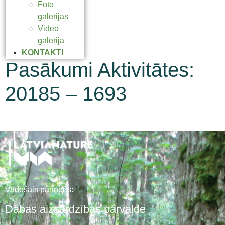
Foto
galerijas
Video
galerija
KONTAKTI
Pasākumi Aktivitātes:
20185 – 1693
Vadošais partneris:
Dabas aizsardzības pārvalde