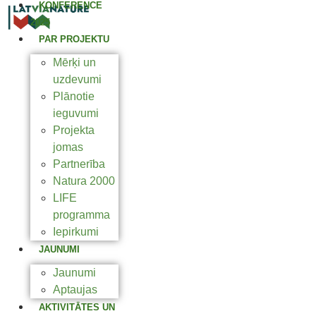
KONFERENCE
2025
PAR PROJEKTU
Mērķi un
uzdevumi
Plānotie
ieguvumi
Projekta
jomas
Partnerība
Natura 2000
LIFE
programma
Iepirkumi
JAUNUMI
Jaunumi
Aptaujas
AKTIVITĀTES UN