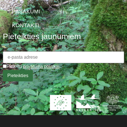
PASĀKUMI
KONTAKTI
Pieteikties jaunumiem
Piekrītu
privātuma politikai
.