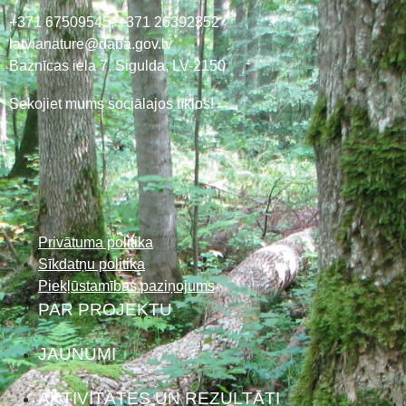
+371 67509545,
+371 26392352
latvianature@daba.gov.lv
Baznīcas iela 7, Sigulda, LV-2150
Sekojiet mums sociālajos tīklos!
Privātuma politika
Sīkdatņu politika
Piekļūstamības paziņojums
PAR PROJEKTU
JAUNUMI
AKTIVITĀTES UN REZULTĀTI