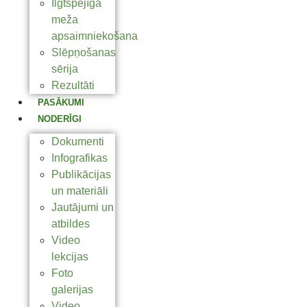
Ilgtspējīga
meža
apsaimniekošana
Slēpņošanas
sērija
Rezultāti
PASĀKUMI
NODERĪGI
Dokumenti
Infografikas
Publikācijas
un materiāli
Jautājumi un
atbildes
Video
lekcijas
Foto
galerijas
Video