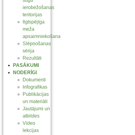
sugu
ierobežošanas
teritorijas
Ilgtspējīga
meža
apsaimniekošana
Slēpņošanas
sērija
Rezultāti
PASĀKUMI
NODERĪGI
Dokumenti
Infografikas
Publikācijas
un materiāli
Jautājumi un
atbildes
Video
lekcijas