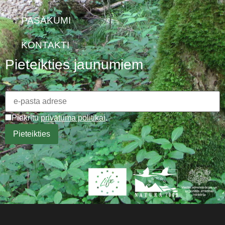
PASĀKUMI
KONTAKTI
Pieteikties jaunumiem
Piekrītu
privātuma politikai
.