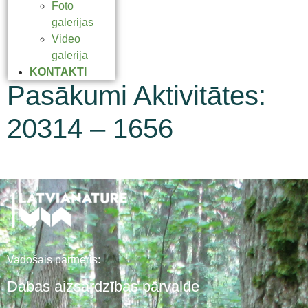
Foto
galerijas
Video
galerija
KONTAKTI
Pasākumi Aktivitātes:
20314 – 1656
Vadošais partneris:
Dabas aizsardzības pārvalde