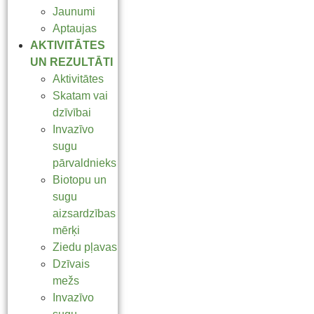
Jaunumi
Aptaujas
AKTIVITĀTES
UN REZULTĀTI
Aktivitātes
Skatam vai
dzīvībai
Invazīvo
sugu
pārvaldnieks
Biotopu un
sugu
aizsardzības
mērķi
Ziedu pļavas
Dzīvais
mežs
Invazīvo