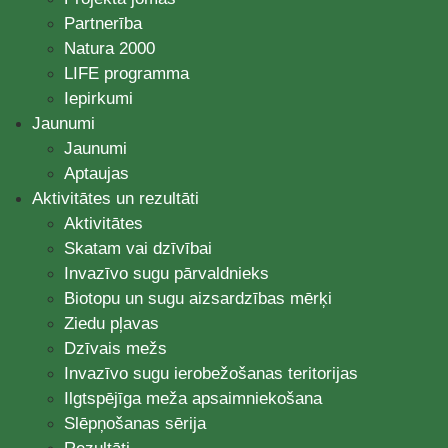
Partnerība
Natura 2000
LIFE programma
Iepirkumi
Jaunumi
Jaunumi
Aptaujas
Aktivitātes un rezultāti
Aktivitātes
Skatam vai dzīvībai
Invazīvo sugu pārvaldnieks
Biotopu un sugu aizsardzības mērķi
Ziedu pļavas
Dzīvais mežs
Invazīvo sugu ierobežošanas teritorijas
Ilgtspējīga meža apsaimniekošana
Slēpņošanas sērija