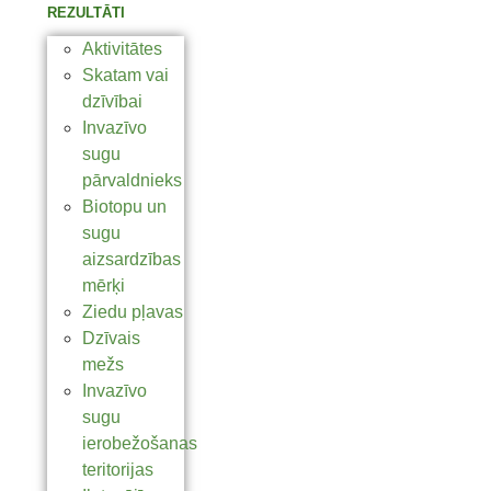
REZULTĀTI
Aktivitātes
Skatam vai
dzīvībai
Invazīvo
sugu
pārvaldnieks
Biotopu un
sugu
aizsardzības
mērķi
Ziedu pļavas
Dzīvais
mežs
Invazīvo
sugu
ierobežošanas
teritorijas