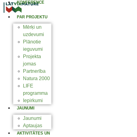
KONFERENCE
2025
PAR PROJEKTU
Mērķi un
uzdevumi
Plānotie
ieguvumi
Projekta
jomas
Partnerība
Natura 2000
LIFE
programma
Iepirkumi
JAUNUMI
Jaunumi
Aptaujas
AKTIVITĀTES UN