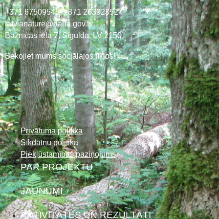
+371 67509545,
+371 26392352
latvianature@daba.gov.lv
Baznīcas iela 7, Sigulda, LV-2150
Sekojiet mums sociālajos tīklos!
Privātuma politika
Sīkdatņu politika
Piekļūstamības paziņojums
PAR PROJEKTU
JAUNUMI
AKTIVITĀTES UN REZULTĀTI