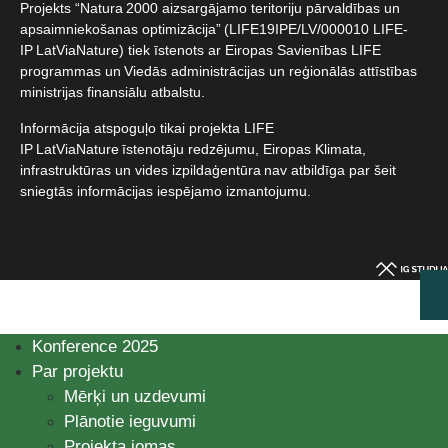
Projekts “Natura 2000 aizsargājamo teritoriju pārvaldības un
apsaimniekošanas optimizācija” (LIFE19IPE/LV/000010 LIFE-
IP LatViaNature) tiek īstenots ar Eiropas Savienības LIFE
programmas un Viedās administrācijas un reģionālās attīstības
ministrijas finansiālu atbalstu.​
Informācija atspoguļo tikai projekta LIFE
IP LatViaNature īstenotāju redzējumu, Eiropas Klimata,
infrastruktūras un vides izpildaģentūra nav atbildīga par šeit
sniegtās informācijas iespējamo izmantojumu.​
Konference 2025
Par projektu
Mērķi un uzdevumi
Plānotie ieguvumi
Projekta jomas