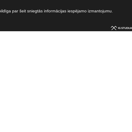
bildīga par šeit sniegtās informācijas iespējamo izmantojumu.​