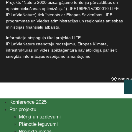
Projekts “Natura 2000 aizsargājamo teritoriju pārvaldības un
apsaimniekošanas optimizācija” (LIFE19IPE/LV/000010 LIFE-
IP LatViaNature) tiek īstenots ar Eiropas Savienības LIFE
programmas un Viedās administrācijas un reģionālās attīstības
ministrijas finansiālu atbalstu.​
Informācija atspoguļo tikai projekta LIFE
IP LatViaNature īstenotāju redzējumu, Eiropas Klimata,
infrastruktūras un vides izpildaģentūra nav atbildīga par šeit
sniegtās informācijas iespējamo izmantojumu.​
Konference 2025
Par projektu
Mērķi un uzdevumi
Plānotie ieguvumi
Projekta jomas