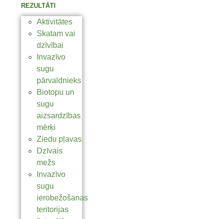
REZULTĀTI
Aktivitātes
Skatam vai
dzīvībai
Invazīvo
sugu
pārvaldnieks
Biotopu un
sugu
aizsardzības
mērķi
Ziedu pļavas
Dzīvais
mežs
Invazīvo
sugu
ierobežošanas
teritorijas