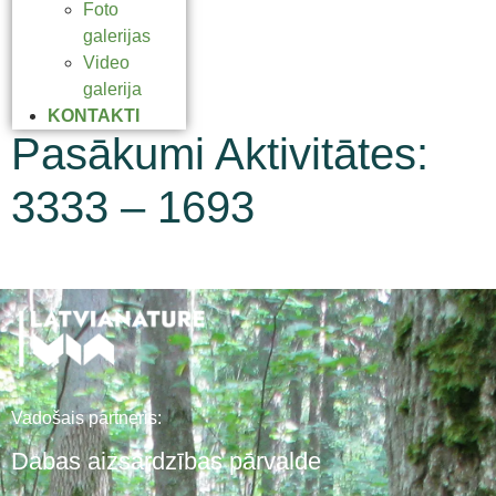
Foto
galerijas
Video
galerija
KONTAKTI
Pasākumi Aktivitātes:
3333 – 1693
Vadošais partneris:
Dabas aizsardzības pārvalde