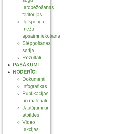
sugu
ierobežošanas
teritorijas
Ilgtspējīga
meža
apsaimniekošana
Slēpņošanas
sērija
Rezultāti
PASĀKUMI
NODERĪGI
Dokumenti
Infografikas
Publikācijas
un materiāli
Jautājumi un
atbildes
Video
lekcijas