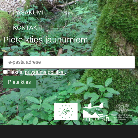
PASĀKUMI
KONTAKTI
Pieteikties jaunumiem
Piekrītu
privātuma politikai
.