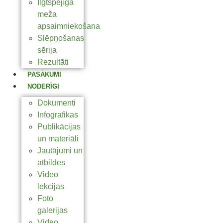
Ilgtspējīga
meža
apsaimniekošana
Slēpņošanas
sērija
Rezultāti
PASĀKUMI
NODERĪGI
Dokumenti
Infografikas
Publikācijas
un materiāli
Jautājumi un
atbildes
Video
lekcijas
Foto
galerijas
Video