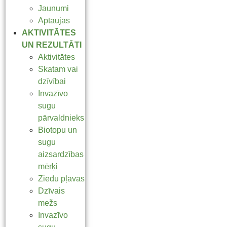
Jaunumi
Aptaujas
AKTIVITĀTES
UN REZULTĀTI
Aktivitātes
Skatam vai
dzīvībai
Invazīvo
sugu
pārvaldnieks
Biotopu un
sugu
aizsardzības
mērķi
Ziedu pļavas
Dzīvais
mežs
Invazīvo