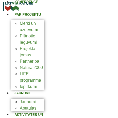
KONFERENCE
2025
PAR PROJEKTU
Mērķi un
uzdevumi
Plānotie
ieguvumi
Projekta
jomas
Partnerība
Natura 2000
LIFE
programma
Iepirkumi
JAUNUMI
Jaunumi
Aptaujas
AKTIVITĀTES UN