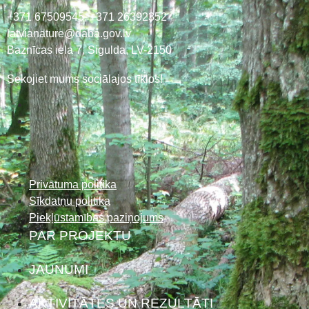
+371 67509545,
+371 26392352
latvianature@daba.gov.lv
Baznīcas iela 7, Sigulda, LV-2150
Sekojiet mums sociālajos tīklos!
Privātuma politika
Sīkdatņu politika
Piekļūstamības paziņojums
PAR PROJEKTU
JAUNUMI
AKTIVITĀTES UN REZULTĀTI