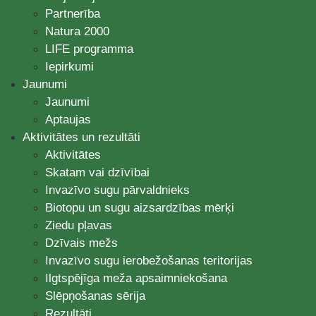
Partnerība
Natura 2000
LIFE programma
Iepirkumi
Jaunumi
Jaunumi
Aptaujas
Aktivitātes un rezultāti
Aktivitātes
Skatam vai dzīvībai
Invazīvo sugu pārvaldnieks
Biotopu un sugu aizsardzības mērķi
Ziedu pļavas
Dzīvais mežs
Invazīvo sugu ierobežošanas teritorijas
Ilgtspējīga meža apsaimniekošana
Slēpņošanas sērija
Rezultāti