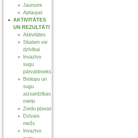
Jaunumi
Aptaujas
AKTIVITĀTES
UN REZULTĀTI
Aktivitātes
Skatam vai
dzīvībai
Invazīvo
sugu
pārvaldnieks
Biotopu un
sugu
aizsardzības
mērķi
Ziedu pļavas
Dzīvais
mežs
Invazīvo