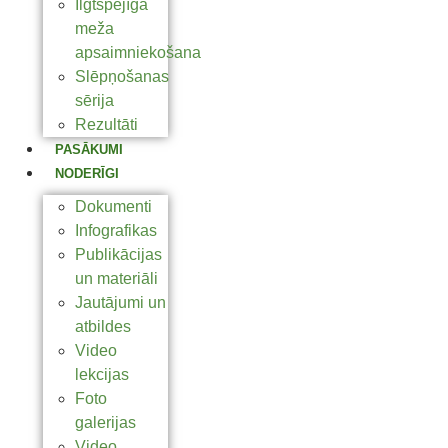
Ilgtspējīga
meža
apsaimniekošana
Slēpņošanas
sērija
Rezultāti
PASĀKUMI
NODERĪGI
Dokumenti
Infografikas
Publikācijas
un materiāli
Jautājumi un
atbildes
Video
lekcijas
Foto
galerijas
Video