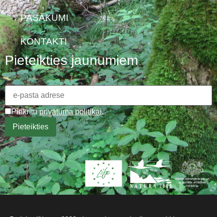
PASĀKUMI
KONTAKTI
Pieteikties jaunumiem
Piekrītu
privātuma politikai
.