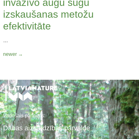
invazīvo augu sugu
izskaušanas metožu
efektivitāte
…
newer
→
Vadošais partneris:
Dabas aizsardzības pārvalde