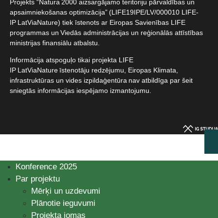
Projekts “Natura 2000 aizsargājamo teritoriju pārvaldības un
apsaimniekošanas optimizācija” (LIFE19IPE/LV/000010 LIFE-
IP LatViaNature) tiek īstenots ar Eiropas Savienības LIFE
programmas un Viedās administrācijas un reģionālās attīstības
ministrijas finansiālu atbalstu.​
Informācija atspoguļo tikai projekta LIFE
IP LatViaNature īstenotāju redzējumu, Eiropas Klimata,
infrastruktūras un vides izpildaģentūra nav atbildīga par šeit
sniegtās informācijas iespējamo izmantojumu.​
Konference 2025
Par projektu
Mērķi un uzdevumi
Plānotie ieguvumi
Projekta jomas