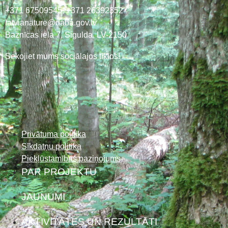
+371 67509545,
+371 26392352
latvianature@daba.gov.lv
Baznīcas iela 7, Sigulda, LV-2150
Sekojiet mums sociālajos tīklos!
Privātuma politika
Sīkdatņu politika
Piekļūstamības paziņojums
PAR PROJEKTU
JAUNUMI
AKTIVITĀTES UN REZULTĀTI