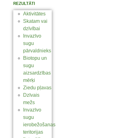
REZULTĀTI
Aktivitātes
Skatam vai
dzīvībai
Invazīvo
sugu
pārvaldnieks
Biotopu un
sugu
aizsardzības
mērķi
Ziedu pļavas
Dzīvais
mežs
Invazīvo
sugu
ierobežošanas
teritorijas