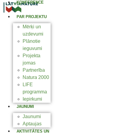
KONFERENCE
2025
PAR PROJEKTU
Mērķi un
uzdevumi
Plānotie
ieguvumi
Projekta
jomas
Partnerība
Natura 2000
LIFE
programma
Iepirkumi
JAUNUMI
Jaunumi
Aptaujas
AKTIVITĀTES UN