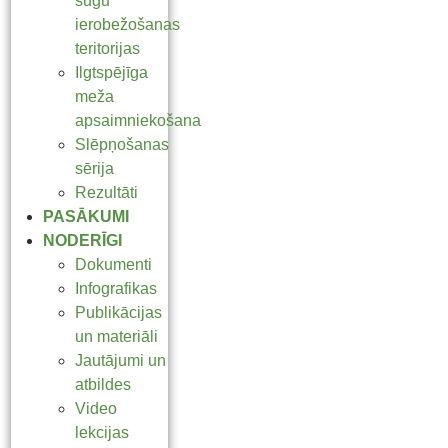
sugu
ierobežošanas
teritorijas
Ilgtspējīga
meža
apsaimniekošana
Slēpņošanas
sērija
Rezultāti
PASĀKUMI
NODERĪGI
Dokumenti
Infografikas
Publikācijas
un materiāli
Jautājumi un
atbildes
Video
lekcijas