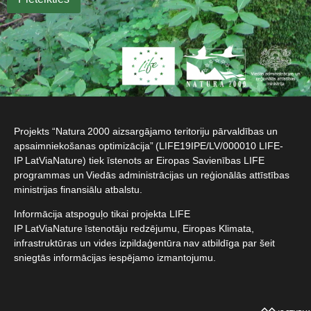
Projekts “Natura 2000 aizsargājamo teritoriju pārvaldības un
apsaimniekošanas optimizācija” (LIFE19IPE/LV/000010 LIFE-
IP LatViaNature) tiek īstenots ar Eiropas Savienības LIFE
programmas un Viedās administrācijas un reģionālās attīstības
ministrijas finansiālu atbalstu.​
Informācija atspoguļo tikai projekta LIFE
IP LatViaNature īstenotāju redzējumu, Eiropas Klimata,
infrastruktūras un vides izpildaģentūra nav atbildīga par šeit
sniegtās informācijas iespējamo izmantojumu.​