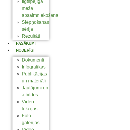
Ilgtspējīga
meža
apsaimniekošana
Slēpņošanas
sērija
Rezultāti
PASĀKUMI
NODERĪGI
Dokumenti
Infografikas
Publikācijas
un materiāli
Jautājumi un
atbildes
Video
lekcijas
Foto
galerijas
Video