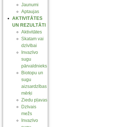
Jaunumi
Aptaujas
AKTIVITĀTES
UN REZULTĀTI
Aktivitātes
Skatam vai
dzīvībai
Invazīvo
sugu
pārvaldnieks
Biotopu un
sugu
aizsardzības
mērķi
Ziedu pļavas
Dzīvais
mežs
Invazīvo