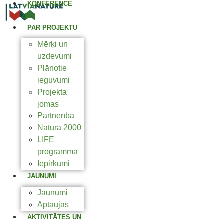
KONFERENCE
2025
PAR PROJEKTU
Mērķi un
uzdevumi
Plānotie
ieguvumi
Projekta
jomas
Partnerība
Natura 2000
LIFE
programma
Iepirkumi
JAUNUMI
Jaunumi
Aptaujas
AKTIVITĀTES UN