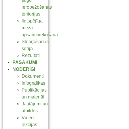
sugu
ierobežošanas
teritorijas
Ilgtspējīga
meža
apsaimniekošana
Slēpņošanas
sērija
Rezultāti
PASĀKUMI
NODERĪGI
Dokumenti
Infografikas
Publikācijas
un materiāli
Jautājumi un
atbildes
Video
lekcijas