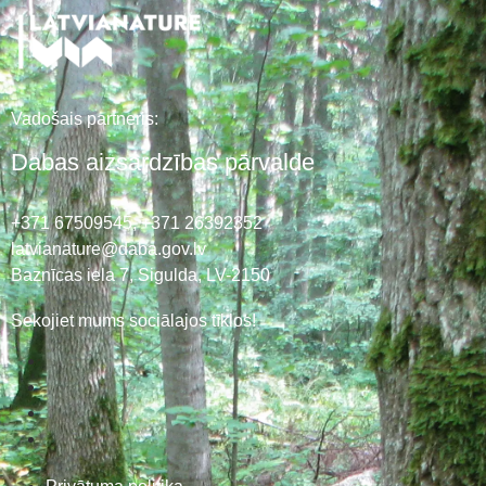
Vadošais partneris:
Dabas aizsardzības pārvalde
+371 67509545,
+371 26392352
latvianature@daba.gov.lv
Baznīcas iela 7, Sigulda, LV-2150
Sekojiet mums sociālajos tīklos!