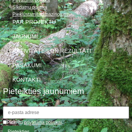
Privātuma politika
Sīkdatņu politika
Piekļūstamības paziņojums
PAR PROJEKTU
JAUNUMI
AKTIVITĀTES UN REZULTĀTI
PASĀKUMI
KONTAKTI
Pieteikties jaunumiem
Piekrītu
privātuma politikai
.