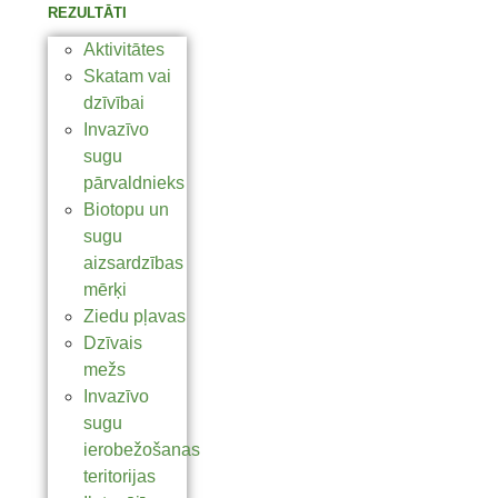
REZULTĀTI
Aktivitātes
Skatam vai
dzīvībai
Invazīvo
sugu
pārvaldnieks
Biotopu un
sugu
aizsardzības
mērķi
Ziedu pļavas
Dzīvais
mežs
Invazīvo
sugu
ierobežošanas
teritorijas