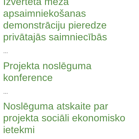
Izvērtēta meža
apsaimniekošanas
demonstrāciju pieredze
privātajās saimniecībās
…
Projekta noslēguma
konference
…
Noslēguma atskaite par
projekta sociāli ekonomisko
ietekmi