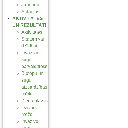
Jaunumi
Aptaujas
AKTIVITĀTES
UN REZULTĀTI
Aktivitātes
Skatam vai
dzīvībai
Invazīvo
sugu
pārvaldnieks
Biotopu un
sugu
aizsardzības
mērķi
Ziedu pļavas
Dzīvais
mežs
Invazīvo