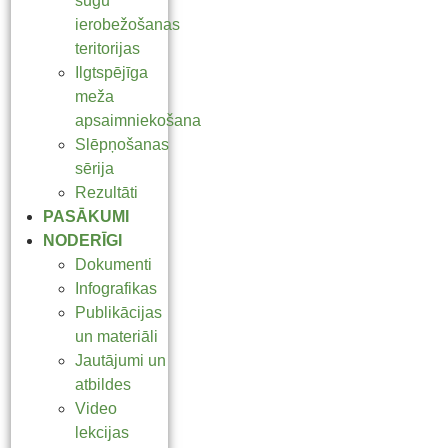
sugu
ierobežošanas
teritorijas
Ilgtspējīga
meža
apsaimniekošana
Slēpņošanas
sērija
Rezultāti
PASĀKUMI
NODERĪGI
Dokumenti
Infografikas
Publikācijas
un materiāli
Jautājumi un
atbildes
Video
lekcijas