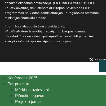
apsaimniekošanas optimizācija” (LIFE19IPE/LV/000010 LIFE-
IP LatViaNature) tiek īstenots ar Eiropas Savienības LIFE
programmas un Viedās administrācijas un reģionālās attīstības
ministrijas finansiālu atbalstu.​
Informācija atspoguļo tikai projekta LIFE
IP LatViaNature īstenotāju redzējumu, Eiropas Klimata,
infrastruktūras un vides izpildaģentūra nav atbildīga par šeit
sniegtās informācijas iespējamo izmantojumu.​
Konference 2025
Par projektu
Mērķi un uzdevumi
Plānotie ieguvumi
Projekta jomas