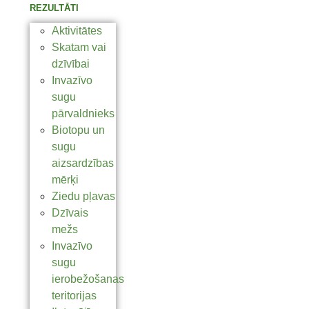
REZULTĀTI
Aktivitātes
Skatam vai
dzīvībai
Invazīvo
sugu
pārvaldnieks
Biotopu un
sugu
aizsardzības
mērķi
Ziedu pļavas
Dzīvais
mežs
Invazīvo
sugu
ierobežošanas
teritorijas