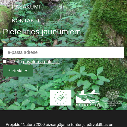
PASĀKUMI
KONTAKTI
Pieteikties jaunumiem
Piekrītu
privātuma politikai
.
Projekts “Natura 2000 aizsargājamo teritoriju pārvaldības un