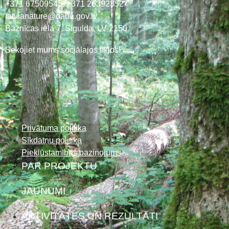
+371 67509545,
+371 26392352
latvianature@daba.gov.lv
Baznīcas iela 7, Sigulda, LV-2150
Sekojiet mums sociālajos tīklos!
Privātuma politika
Sīkdatņu politika
Piekļūstamības paziņojums
PAR PROJEKTU
JAUNUMI
AKTIVITĀTES UN REZULTĀTI