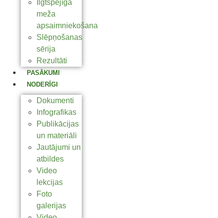
Ilgtspējīga
meža
apsaimniekošana
Slēpņošanas
sērija
Rezultāti
PASĀKUMI
NODERĪGI
Dokumenti
Infografikas
Publikācijas
un materiāli
Jautājumi un
atbildes
Video
lekcijas
Foto
galerijas
Video