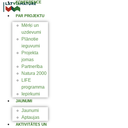
KONFERENCE
2025
PAR PROJEKTU
Mērķi un
uzdevumi
Plānotie
ieguvumi
Projekta
jomas
Partnerība
Natura 2000
LIFE
programma
Iepirkumi
JAUNUMI
Jaunumi
Aptaujas
AKTIVITĀTES UN