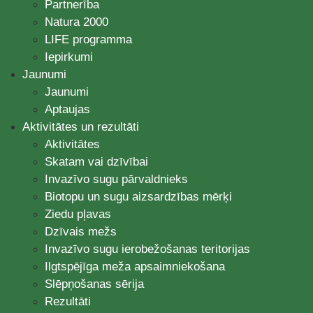
Partnerība
Natura 2000
LIFE programma
Iepirkumi
Jaunumi
Jaunumi
Aptaujas
Aktivitātes un rezultāti
Aktivitātes
Skatam vai dzīvībai
Invazīvo sugu pārvaldnieks
Biotopu un sugu aizsardzības mērķi
Ziedu pļavas
Dzīvais mežs
Invazīvo sugu ierobežošanas teritorijas
Ilgtspējīga meža apsaimniekošana
Slēpņošanas sērija
Rezultāti