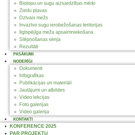
Biotopu un sugu aizsardzības mērķi
Ziedu pļavas
Dzīvais mežs
Invazīvo sugu ierobežošanas teritorijas
Ilgtspējīga meža apsaimniekošana
Slēpņošanas sērija
Rezultāti
PASĀKUMI
NODERĪGI
Dokumenti
Infografikas
Publikācijas un materiāli
Jautājumi un atbildes
Video lekcijas
Foto galerijas
Video galerija
KONTAKTI
KONFERENCE 2025
PAR PROJEKTU