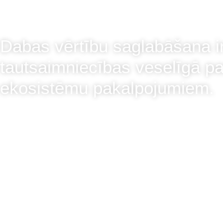
Dabas vērtību saglabāšana ir 
tautsaimniecības veselīgā p
ekosistēmu pakalpojumiem.