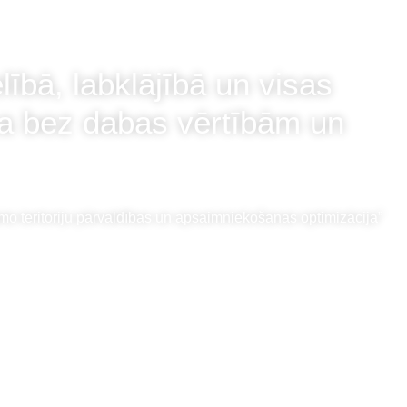
ībā, labklājībā un visas
ma bez dabas vērtībām un
amo teritoriju pārvaldības un apsaimniekošanas optimizācija”