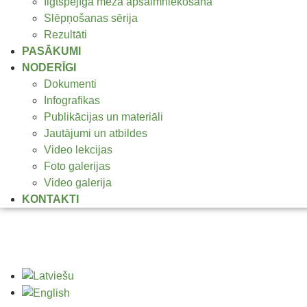
Ilgtspējīga meža apsaimniekošana
Slēpņošanas sērija
Rezultāti
PASĀKUMI
NODERĪGI
Dokumenti
Infografikas
Publikācijas un materiāli
Jautājumi un atbildes
Video lekcijas
Foto galerijas
Video galerija
KONTAKTI