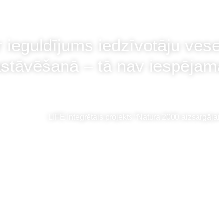
ieguldījums iedzīvotāju vesel
astāvēšanā – tā nav iespēja
LIFE Integrētais projekts “Natura 2000 aizsargāj