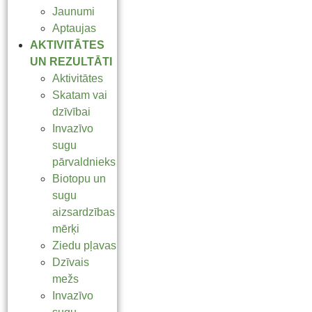
Jaunumi
Aptaujas
AKTIVITĀTES
UN REZULTĀTI
Aktivitātes
Skatam vai
dzīvībai
Invazīvo
sugu
pārvaldnieks
Biotopu un
sugu
aizsardzības
mērķi
Ziedu pļavas
Dzīvais
mežs
Invazīvo