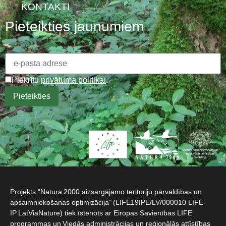
KONTAKTI
Pieteikties jaunumiem
Piekrītu
privātuma politikai
.
Projekts “Natura 2000 aizsargājamo teritoriju pārvaldības un
apsaimniekošanas optimizācija” (LIFE19IPE/LV/000010 LIFE-
IP LatViaNature) tiek īstenots ar Eiropas Savienības LIFE
programmas un Viedās administrācijas un reģionālās attīstības