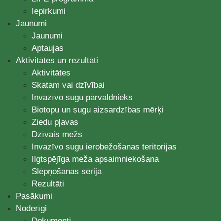
Iepirkumi
Jaunumi
Jaunumi
Aptaujas
Aktivitātes un rezultāti
Aktivitātes
Skatam vai dzīvībai
Invazīvo sugu pārvaldnieks
Biotopu un sugu aizsardzības mērķi
Ziedu pļavas
Dzīvais mežs
Invazīvo sugu ierobežošanas teritorijas
Ilgtspējīga meža apsaimniekošana
Slēpņošanas sērija
Rezultāti
Pasākumi
Noderīgi
Dokumenti