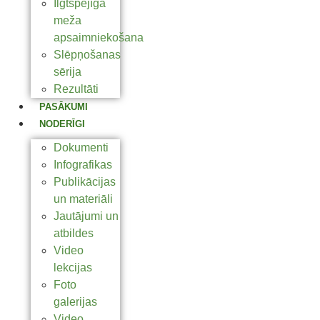
Ilgtspējīga
meža
apsaimniekošana
Slēpņošanas
sērija
Rezultāti
PASĀKUMI
NODERĪGI
Dokumenti
Infografikas
Publikācijas
un materiāli
Jautājumi un
atbildes
Video
lekcijas
Foto
galerijas
Video