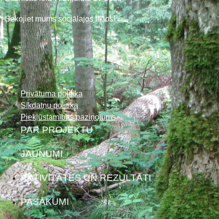
Sekojiet mums sociālajos tīklos!
Privātuma politika
Sīkdatņu politika
Piekļūstamības paziņojums
PAR PROJEKTU
JAUNUMI
AKTIVITĀTES UN REZULTĀTI
PASĀKUMI