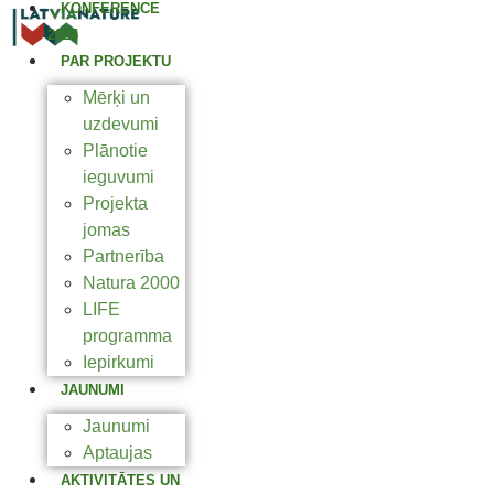
KONFERENCE
2025
PAR PROJEKTU
Mērķi un
uzdevumi
Plānotie
ieguvumi
Projekta
jomas
Partnerība
Natura 2000
LIFE
programma
Iepirkumi
JAUNUMI
Jaunumi
Aptaujas
AKTIVITĀTES UN