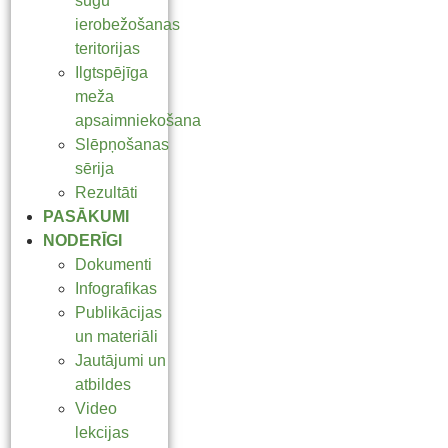
sugu
ierobežošanas
teritorijas
Ilgtspējīga
meža
apsaimniekošana
Slēpņošanas
sērija
Rezultāti
PASĀKUMI
NODERĪGI
Dokumenti
Infografikas
Publikācijas
un materiāli
Jautājumi un
atbildes
Video
lekcijas