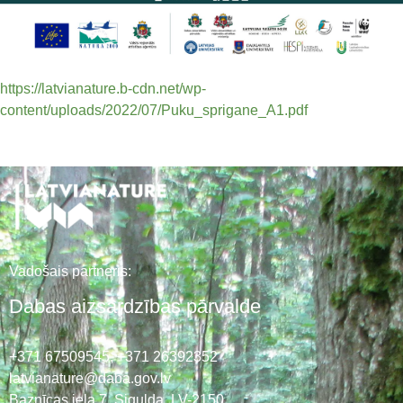
https://latvianature.b-cdn.net/wp-
content/uploads/2022/07/Puku_sprigane_A1.pdf
Vadošais partneris:
Dabas aizsardzības pārvalde
+371 67509545,
+371 26392352
latvianature@daba.gov.lv
Baznīcas iela 7, Sigulda, LV-2150