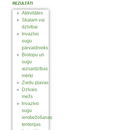
REZULTĀTI
Aktivitātes
Skatam vai
dzīvībai
Invazīvo
sugu
pārvaldnieks
Biotopu un
sugu
aizsardzības
mērķi
Ziedu pļavas
Dzīvais
mežs
Invazīvo
sugu
ierobežošanas
teritorijas