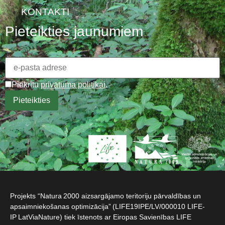
KONTAKTI
Pieteikties jaunumiem
Piekrītu
privātuma politikai
.
Projekts “Natura 2000 aizsargājamo teritoriju pārvaldības un
apsaimniekošanas optimizācija” (LIFE19IPE/LV/000010 LIFE-
IP LatViaNature) tiek īstenots ar Eiropas Savienības LIFE