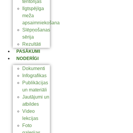
teritorijas
Ilgtspējīga
meža
apsaimniekošana
Slēpņošanas
sērija
Rezultāti
PASĀKUMI
NODERĪGI
Dokumenti
Infografikas
Publikācijas
un materiāli
Jautājumi un
atbildes
Video
lekcijas
Foto
galerijas