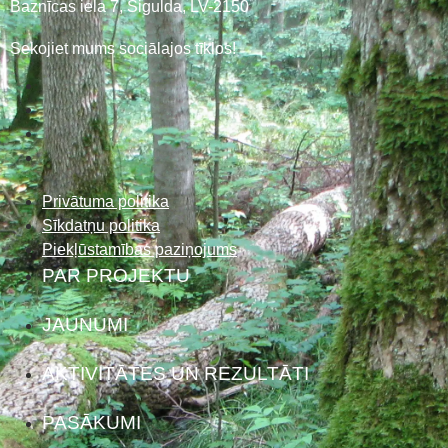
Baznīcas iela 7, Sigulda, LV-2150
Sekojiet mums sociālajos tīklos!
Privātuma politika
Sīkdatņu politika
Piekļūstamības paziņojums
PAR PROJEKTU
JAUNUMI
AKTIVITĀTES UN REZULTĀTI
PASĀKUMI