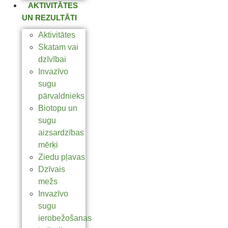
AKTIVITĀTES
UN REZULTĀTI
Aktivitātes
Skatam vai
dzīvībai
Invazīvo
sugu
pārvaldnieks
Biotopu un
sugu
aizsardzības
mērķi
Ziedu pļavas
Dzīvais
mežs
Invazīvo
sugu
ierobežošanas