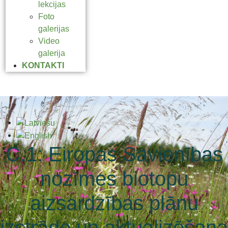
lekcijas
Foto
galerijas
Video
galerija
KONTAKTI
C.1: Eiropas Savienības
nozīmes biotopu
aizsardzības plānu
izstrāde un aktualizēšana