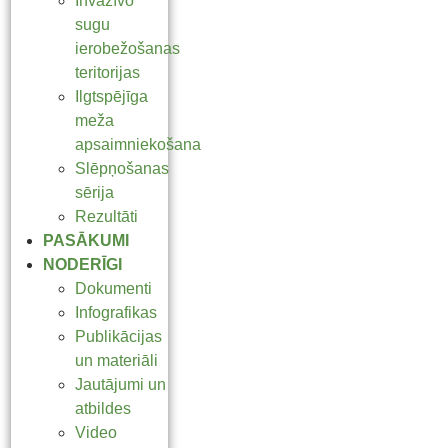
Invazīvo
sugu
ierobežošanas
teritorijas
Ilgtspējīga
meža
apsaimniekošana
Slēpņošanas
sērija
Rezultāti
PASĀKUMI
NODERĪGI
Dokumenti
Infografikas
Publikācijas
un materiāli
Jautājumi un
atbildes
Video