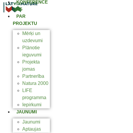
KONFERENCE
2025
PAR
PROJEKTU
Mērķi un
uzdevumi
Plānotie
ieguvumi
Projekta
jomas
Partnerība
Natura 2000
LIFE
programma
Iepirkumi
JAUNUMI
Jaunumi
Aptaujas