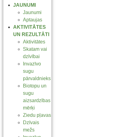
JAUNUMI
Jaunumi
Aptaujas
AKTIVITĀTES
UN REZULTĀTI
Aktivitātes
Skatam vai
dzīvībai
Invazīvo
sugu
pārvaldnieks
Biotopu un
sugu
aizsardzības
mērķi
Ziedu pļavas
Dzīvais
mežs