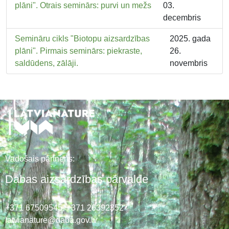
plāni". Otrais seminārs: purvi un mežs
03.
decembris
Semināru cikls "Biotopu aizsardzības
2025. gada
plāni". Pirmais seminārs: piekraste,
26.
saldūdens, zālāji.
novembris
Vadošais partneris:
Dabas aizsardzības pārvalde
+371 67509545,
+371 26392352
latvianature@daba.gov.lv