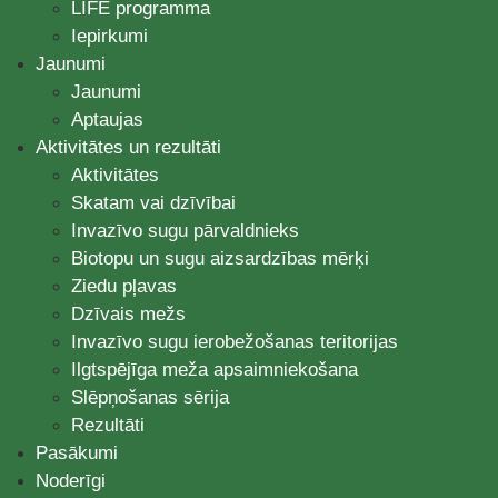
LIFE programma
Iepirkumi
Jaunumi
Jaunumi
Aptaujas
Aktivitātes un rezultāti
Aktivitātes
Skatam vai dzīvībai
Invazīvo sugu pārvaldnieks
Biotopu un sugu aizsardzības mērķi
Ziedu pļavas
Dzīvais mežs
Invazīvo sugu ierobežošanas teritorijas
Ilgtspējīga meža apsaimniekošana
Slēpņošanas sērija
Rezultāti
Pasākumi
Noderīgi