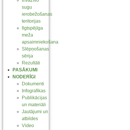
Invazīvo
sugu
ierobežošanas
teritorijas
Ilgtspējīga
meža
apsaimniekošana
Slēpņošanas
sērija
Rezultāti
PASĀKUMI
NODERĪGI
Dokumenti
Infografikas
Publikācijas
un materiāli
Jautājumi un
atbildes
Video