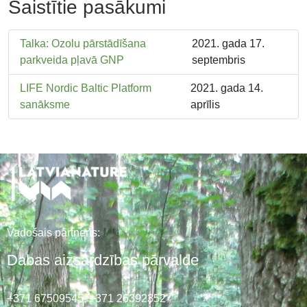
Saistītie pasākumi
Talka: Ozolu pārstādīšana
2021. gada 17.
parkveida pļavā GNP
septembris
LIFE Nordic Baltic Platform
2021. gada 14.
sanāksme
aprīlis
Vadošais partneris:
Dabas aizsardzības pārvalde
+371 67509545,
+371 26392352