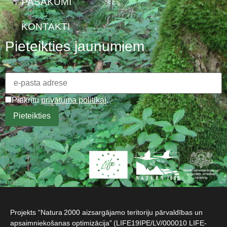
PASĀKUMI
KONTAKTI
Pieteikties jaunumiem
Piekrītu
privātuma politikai
.
Projekts “Natura 2000 aizsargājamo teritoriju pārvaldības un
apsaimniekošanas optimizācija” (LIFE19IPE/LV/000010 LIFE-