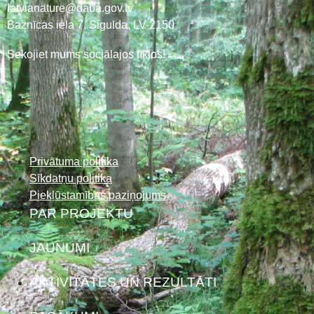
latvianature@daba.gov.lv
Baznīcas iela 7, Sigulda, LV-2150
Sekojiet mums sociālajos tīklos!
Privātuma politika
Sīkdatņu politika
Piekļūstamības paziņojums
PAR PROJEKTU
JAUNUMI
AKTIVITĀTES UN REZULTĀTI