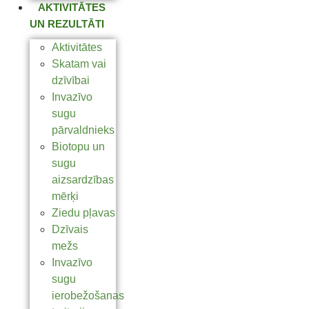
AKTIVITĀTES
UN REZULTĀTI
Aktivitātes
Skatam vai
dzīvībai
Invazīvo
sugu
pārvaldnieks
Biotopu un
sugu
aizsardzības
mērķi
Ziedu pļavas
Dzīvais
mežs
Invazīvo
sugu
ierobežošanas