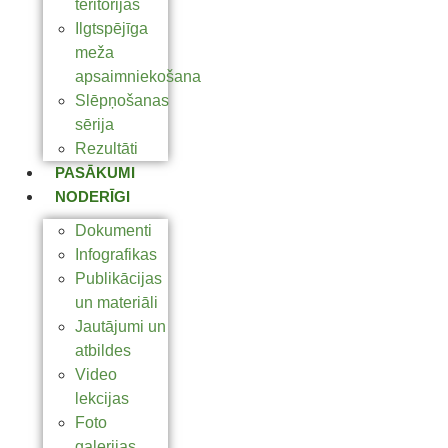
teritorijas
Ilgtspējīga
meža
apsaimniekošana
Slēpņošanas
sērija
Rezultāti
PASĀKUMI
NODERĪGI
Dokumenti
Infografikas
Publikācijas
un materiāli
Jautājumi un
atbildes
Video
lekcijas
Foto
galerijas