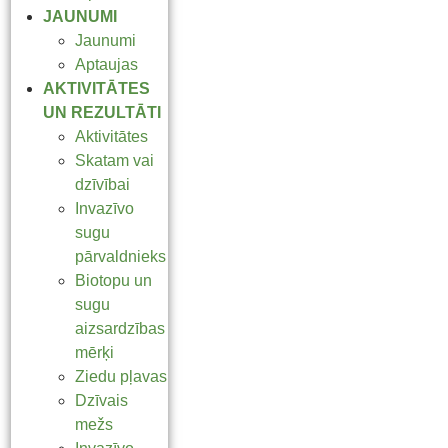
JAUNUMI
Jaunumi
Aptaujas
AKTIVITĀTES
UN REZULTĀTI
Aktivitātes
Skatam vai
dzīvībai
Invazīvo
sugu
pārvaldnieks
Biotopu un
sugu
aizsardzības
mērķi
Ziedu pļavas
Dzīvais
mežs