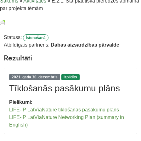
Sākums
»
Aktivitātes
»
E.2.1: Starptautiska pieredzes apmaiņa
par projekta tēmām
Statuss:
Īstenošanā
Atbildīgais partneris:
Dabas aizsardzības pārvalde
Rezultāti
2021. gada 30. decembris
Izpildīts
Tīklošanās pasākumu plāns
Pielikumi:
LIFE-IP LatViaNature tīklošanās pasākumu plāns
LIFE-IP LatViaNature Networking Plan (summary in
English)