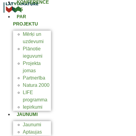
KONFERENCE
2025
PAR
PROJEKTU
Mērķi un
uzdevumi
Plānotie
ieguvumi
Projekta
jomas
Partnerība
Natura 2000
LIFE
programma
Iepirkumi
JAUNUMI
Jaunumi
Aptaujas