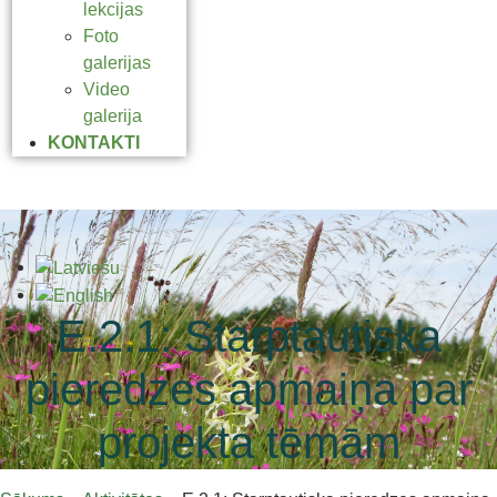
lekcijas
Foto
galerijas
Video
galerija
KONTAKTI
E.2.1: Starptautiska
pieredzes apmaiņa par
projekta tēmām