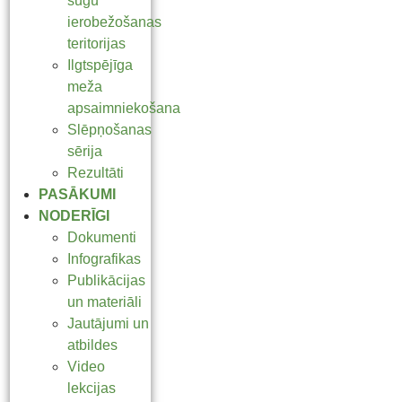
sugu
ierobežošanas
teritorijas
Ilgtspējīga
meža
apsaimniekošana
Slēpņošanas
sērija
Rezultāti
PASĀKUMI
NODERĪGI
Dokumenti
Infografikas
Publikācijas
un materiāli
Jautājumi un
atbildes
Video
lekcijas