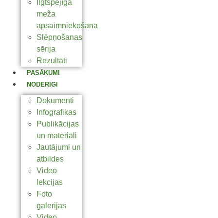
Ilgtspējīga
meža
apsaimniekošana
Slēpņošanas
sērija
Rezultāti
PASĀKUMI
NODERĪGI
Dokumenti
Infografikas
Publikācijas
un materiāli
Jautājumi un
atbildes
Video
lekcijas
Foto
galerijas
Video