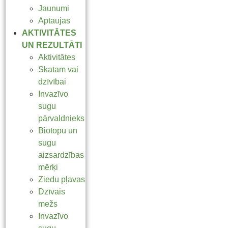
Jaunumi
Aptaujas
AKTIVITĀTES
UN REZULTĀTI
Aktivitātes
Skatam vai
dzīvībai
Invazīvo
sugu
pārvaldnieks
Biotopu un
sugu
aizsardzības
mērķi
Ziedu pļavas
Dzīvais
mežs
Invazīvo