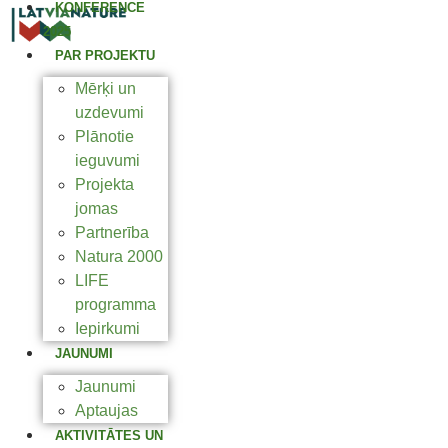
KONFERENCE
2025
PAR PROJEKTU
Mērķi un
uzdevumi
Plānotie
ieguvumi
Projekta
jomas
Partnerība
Natura 2000
LIFE
programma
Iepirkumi
JAUNUMI
Jaunumi
Aptaujas
AKTIVITĀTES UN