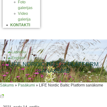
Foto
galerijas
Video
galerija
KONTAKTI
LIFE NORDIC BALTIC PLATFORM
SANĀKSME
Sākums
»
Pasākumi
»
LIFE Nordic Baltic Platform sanāksme