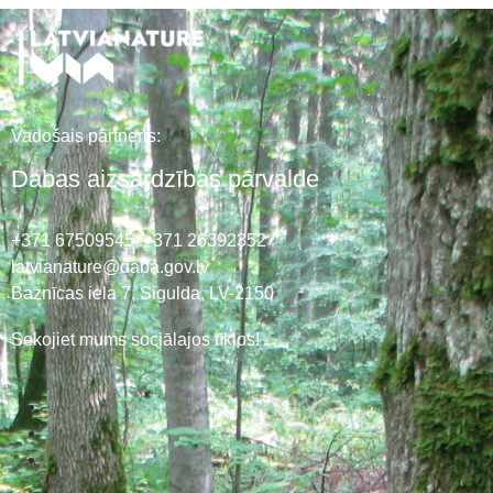
Vadošais partneris:
Dabas aizsardzības pārvalde
+371 67509545,
+371 26392352
latvianature@daba.gov.lv
Baznīcas iela 7, Sigulda, LV-2150
Sekojiet mums sociālajos tīklos!