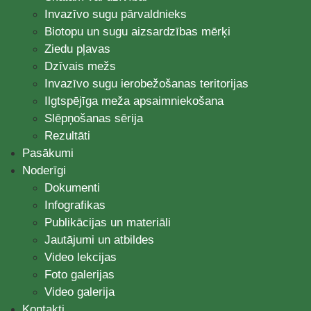
Invazīvo sugu pārvaldnieks
Biotopu un sugu aizsardzības mērķi
Ziedu pļavas
Dzīvais mežs
Invazīvo sugu ierobežošanas teritorijas
Ilgtspējīga meža apsaimniekošana
Slēpņošanas sērija
Rezultāti
Pasākumi
Noderīgi
Dokumenti
Infografikas
Publikācijas un materiāli
Jautājumi un atbildes
Video lekcijas
Foto galerijas
Video galerija
Kontakti