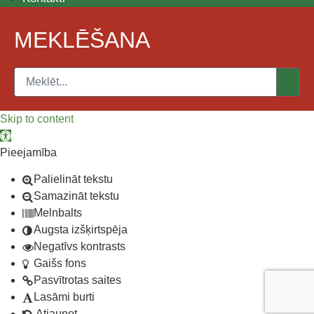
MEKLĒŠANA
Skip to content
Open toolbar
Pieejamība
Palielināt tekstu
Samazināt tekstu
Melnbalts
Augsta izšķirtspēja
Negatīvs kontrasts
Gaišs fons
Pasvītrotas saites
Lasāmi burti
Atjaunot