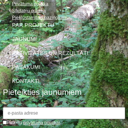
Privātuma politika
Sīkdatņu politika
Piekļūstamības paziņojums
PAR PROJEKTU
JAUNUMI
AKTIVITĀTES UN REZULTĀTI
PASĀKUMI
KONTAKTI
Pieteikties jaunumiem
Piekrītu
privātuma politikai
.