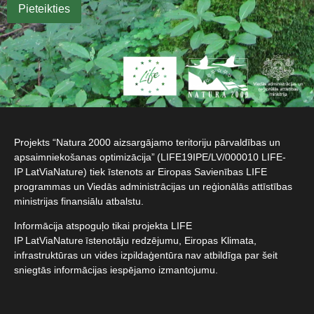
Projekts “Natura 2000 aizsargājamo teritoriju pārvaldības un
apsaimniekošanas optimizācija” (LIFE19IPE/LV/000010 LIFE-
IP LatViaNature) tiek īstenots ar Eiropas Savienības LIFE
programmas un Viedās administrācijas un reģionālās attīstības
ministrijas finansiālu atbalstu.​
Informācija atspoguļo tikai projekta LIFE
IP LatViaNature īstenotāju redzējumu, Eiropas Klimata,
infrastruktūras un vides izpildaģentūra nav atbildīga par šeit
sniegtās informācijas iespējamo izmantojumu.​