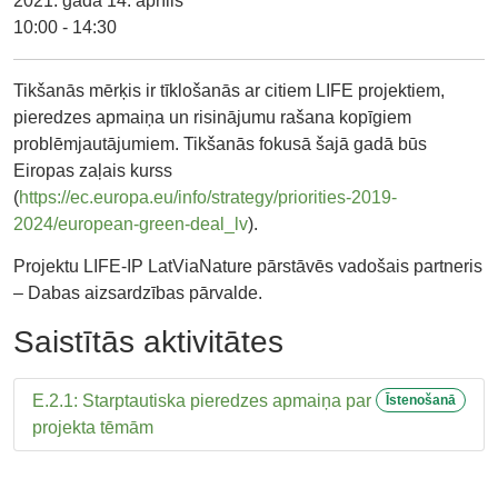
2021. gada 14. aprīlis
10:00 - 14:30
Tikšanās mērķis ir tīklošanās ar citiem LIFE projektiem,
pieredzes apmaiņa un risinājumu rašana kopīgiem
problēmjautājumiem. Tikšanās fokusā šajā gadā būs
Eiropas zaļais kurss
(
https://ec.europa.eu/info/strategy/priorities-2019-
2024/european-green-deal_lv
).
Projektu LIFE-IP LatViaNature pārstāvēs vadošais partneris
– Dabas aizsardzības pārvalde.
Saistītās aktivitātes
E.2.1: Starptautiska pieredzes apmaiņa par
Īstenošanā
projekta tēmām