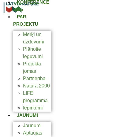
KONFERENCE
2025
PAR
PROJEKTU
Mērķi un
uzdevumi
Plānotie
ieguvumi
Projekta
jomas
Partnerība
Natura 2000
LIFE
programma
Iepirkumi
JAUNUMI
Jaunumi
Aptaujas