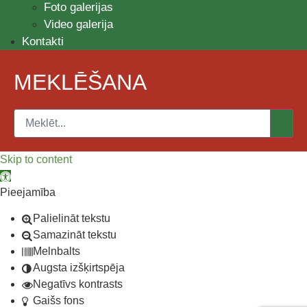
Foto galerijas
Video galerija
Kontakti
MEKLĒŠANA
Skip to content
Open toolbar
Pieejamība
Palielināt tekstu
Samazināt tekstu
Melnbalts
Augsta izšķirtspēja
Negatīvs kontrasts
Gaišs fons