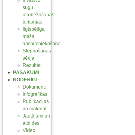
Invazīvo
sugu
ierobežošanas
teritorijas
Ilgtspējīga
meža
apsaimniekošana
Slēpņošanas
sērija
Rezultāti
PASĀKUMI
NODERĪGI
Dokumenti
Infografikas
Publikācijas
un materiāli
Jautājumi un
atbildes
Video