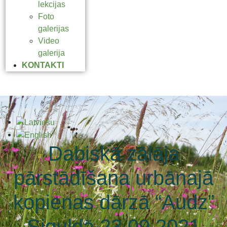
lekcijas
Foto
galerijas
Video
galerija
KONTAKTI
Dabiskā zālāja
pārstādīšana urbānajā
kopienas dārzā “Audz”
Siguldā 23.09.2021