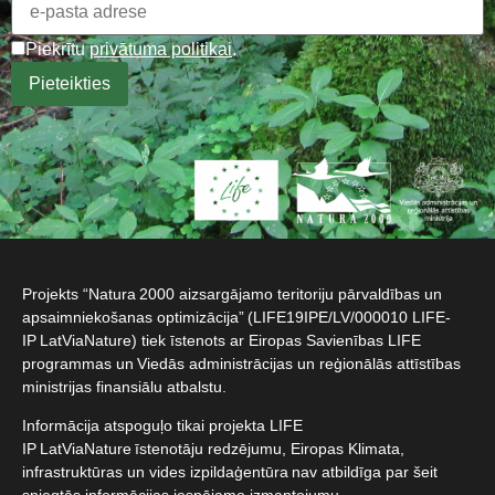
Piekrītu
privātuma politikai
.
Projekts “Natura 2000 aizsargājamo teritoriju pārvaldības un
apsaimniekošanas optimizācija” (LIFE19IPE/LV/000010 LIFE-
IP LatViaNature) tiek īstenots ar Eiropas Savienības LIFE
programmas un Viedās administrācijas un reģionālās attīstības
ministrijas finansiālu atbalstu.​
Informācija atspoguļo tikai projekta LIFE
IP LatViaNature īstenotāju redzējumu, Eiropas Klimata,
infrastruktūras un vides izpildaģentūra nav atbildīga par šeit