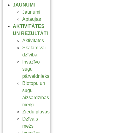
JAUNUMI
Jaunumi
Aptaujas
AKTIVITĀTES
UN REZULTĀTI
Aktivitātes
Skatam vai
dzīvībai
Invazīvo
sugu
pārvaldnieks
Biotopu un
sugu
aizsardzības
mērķi
Ziedu pļavas
Dzīvais
mežs