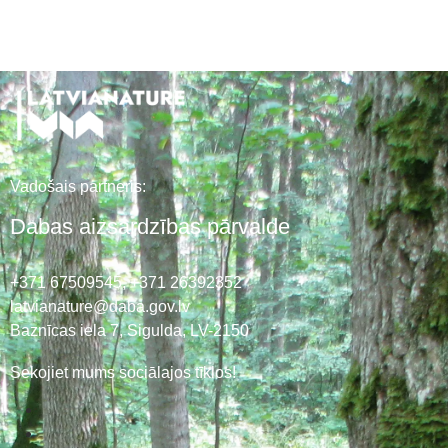
Vadošais partneris:
Dabas aizsardzības pārvalde
+371 67509545,
+371 26392352
latvianature@daba.gov.lv
Baznīcas iela 7, Sigulda, LV-2150
Sekojiet mums sociālajos tīklos!