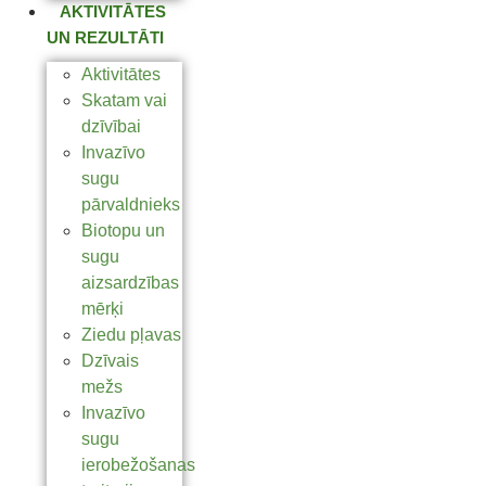
AKTIVITĀTES
UN REZULTĀTI
Aktivitātes
Skatam vai
dzīvībai
Invazīvo
sugu
pārvaldnieks
Biotopu un
sugu
aizsardzības
mērķi
Ziedu pļavas
Dzīvais
mežs
Invazīvo
sugu
ierobežošanas