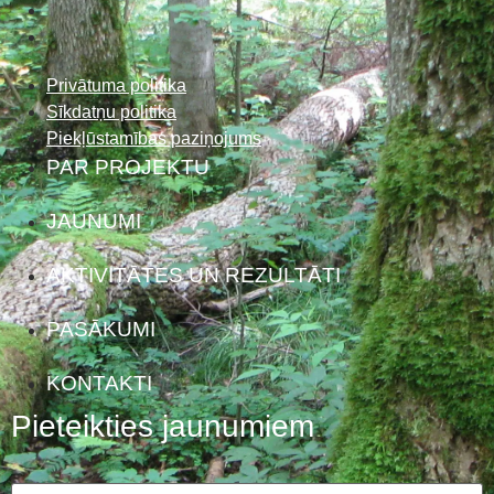
Privātuma politika
Sīkdatņu politika
Piekļūstamības paziņojums
PAR PROJEKTU
JAUNUMI
AKTIVITĀTES UN REZULTĀTI
PASĀKUMI
KONTAKTI
Pieteikties jaunumiem