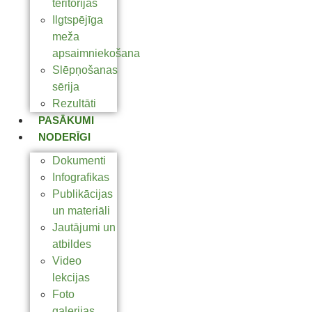
teritorijas
Ilgtspējīga
meža
apsaimniekošana
Slēpņošanas
sērija
Rezultāti
PASĀKUMI
NODERĪGI
Dokumenti
Infografikas
Publikācijas
un materiāli
Jautājumi un
atbildes
Video
lekcijas
Foto
galerijas