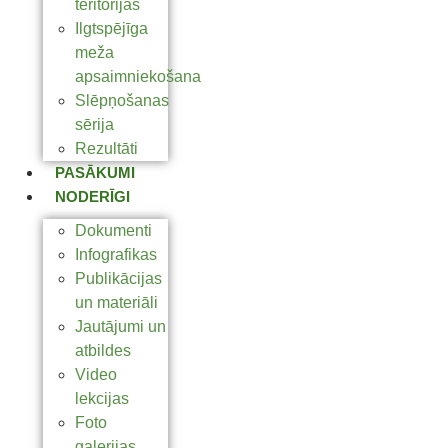
teritorijas
Ilgtspējīga
meža
apsaimniekošana
Slēpņošanas
sērija
Rezultāti
PASĀKUMI
NODERĪGI
Dokumenti
Infografikas
Publikācijas
un materiāli
Jautājumi un
atbildes
Video
lekcijas
Foto
galerijas