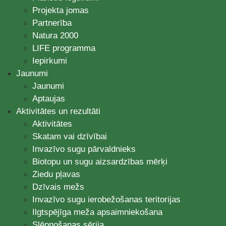
Projekta jomas
Partnerība
Natura 2000
LIFE programma
Iepirkumi
Jaunumi
Jaunumi
Aptaujas
Aktivitātes un rezultāti
Aktivitātes
Skatam vai dzīvībai
Invazīvo sugu pārvaldnieks
Biotopu un sugu aizsardzības mērķi
Ziedu pļavas
Dzīvais mežs
Invazīvo sugu ierobežošanas teritorijas
Ilgtspējīga meža apsaimniekošana
Slēpņošanas sērija