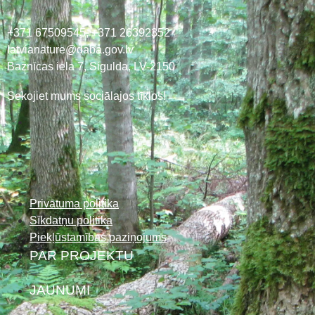
+371 67509545,
+371 26392352
latvianature@daba.gov.lv
Baznīcas iela 7, Sigulda, LV-2150
Sekojiet mums sociālajos tīklos!
Privātuma politika
Sīkdatņu politika
Piekļūstamības paziņojums
PAR PROJEKTU
JAUNUMI