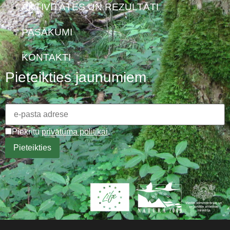
AKTIVITĀTES UN REZULTĀTI
PASĀKUMI
KONTAKTI
Pieteikties jaunumiem
Piekrītu
privātuma politikai
.