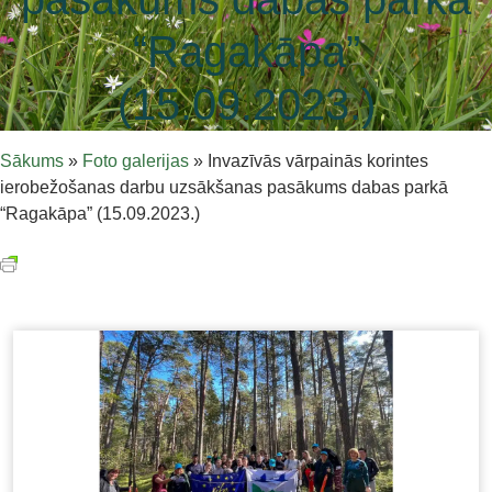
“Ragakāpa”
(15.09.2023.)
Sākums
»
Foto galerijas
»
Invazīvās vārpainās korintes
ierobežošanas darbu uzsākšanas pasākums dabas parkā
“Ragakāpa” (15.09.2023.)