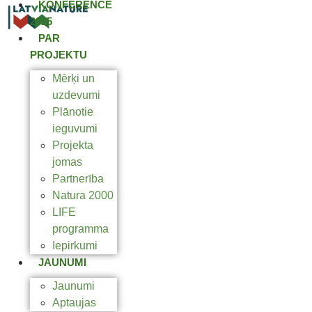
KONFERENCE
2025
PAR
PROJEKTU
Mērķi un
uzdevumi
Plānotie
ieguvumi
Projekta
jomas
Partnerība
Natura 2000
LIFE
programma
Iepirkumi
JAUNUMI
Jaunumi
Aptaujas