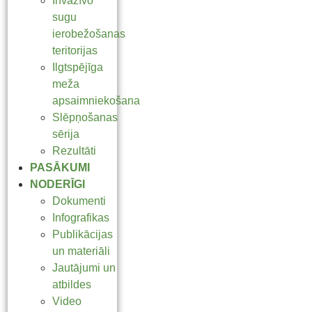
Invazīvo
sugu
ierobežošanas
teritorijas
Ilgtspējīga
meža
apsaimniekošana
Slēpņošanas
sērija
Rezultāti
PASĀKUMI
NODERĪGI
Dokumenti
Infografikas
Publikācijas
un materiāli
Jautājumi un
atbildes
Video