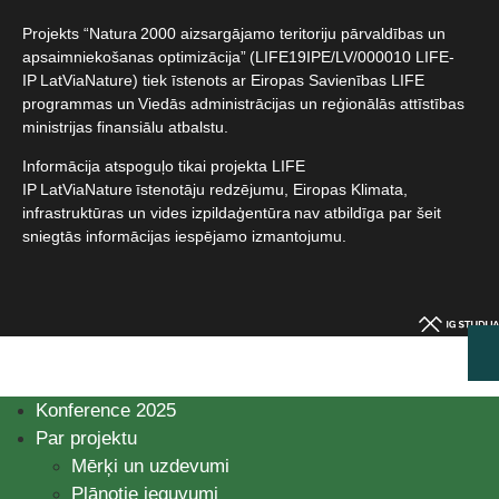
Projekts “Natura 2000 aizsargājamo teritoriju pārvaldības un
apsaimniekošanas optimizācija” (LIFE19IPE/LV/000010 LIFE-
IP LatViaNature) tiek īstenots ar Eiropas Savienības LIFE
programmas un Viedās administrācijas un reģionālās attīstības
ministrijas finansiālu atbalstu.​
Informācija atspoguļo tikai projekta LIFE
IP LatViaNature īstenotāju redzējumu, Eiropas Klimata,
infrastruktūras un vides izpildaģentūra nav atbildīga par šeit
sniegtās informācijas iespējamo izmantojumu.​
Konference 2025
Par projektu
Mērķi un uzdevumi
Plānotie ieguvumi