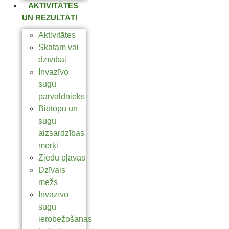
AKTIVITĀTES
UN REZULTĀTI
Aktivitātes
Skatam vai
dzīvībai
Invazīvo
sugu
pārvaldnieks
Biotopu un
sugu
aizsardzības
mērķi
Ziedu pļavas
Dzīvais
mežs
Invazīvo
sugu
ierobežošanas