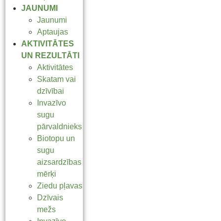
JAUNUMI
Jaunumi
Aptaujas
AKTIVITĀTES
UN REZULTĀTI
Aktivitātes
Skatam vai
dzīvībai
Invazīvo
sugu
pārvaldnieks
Biotopu un
sugu
aizsardzības
mērķi
Ziedu pļavas
Dzīvais
mežs