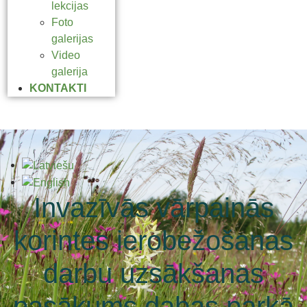
lekcijas
Foto
galerijas
Video
galerija
KONTAKTI
Invazīvās vārpainās
korintes ierobežošanas
darbu uzsākšanas
pasākums dabas parkā