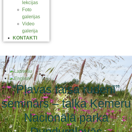
lekcijas
Foto
galerijas
Video
galerija
KONTAKTI
“Pļavas taisa rudenī”
seminārs – talka Ķemeru
Nacionālā parka
Dundurpļavās