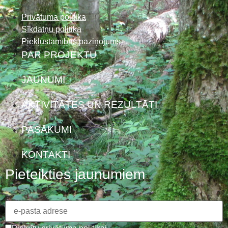
Privātuma politika
Sīkdatņu politika
Piekļūstamības paziņojums
PAR PROJEKTU
JAUNUMI
AKTIVITĀTES UN REZULTĀTI
PASĀKUMI
KONTAKTI
Pieteikties jaunumiem