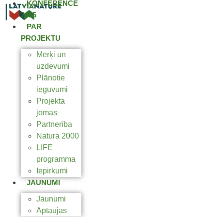
KONFERENCE
2025
PAR
PROJEKTU
Mērķi un
uzdevumi
Plānotie
ieguvumi
Projekta
jomas
Partnerība
Natura 2000
LIFE
programma
Iepirkumi
JAUNUMI
Jaunumi
Aptaujas