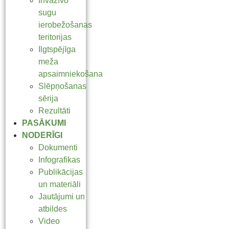
Invazīvo
sugu
ierobežošanas
teritorijas
Ilgtspējīga
meža
apsaimniekošana
Slēpņošanas
sērija
Rezultāti
PASĀKUMI
NODERĪGI
Dokumenti
Infografikas
Publikācijas
un materiāli
Jautājumi un
atbildes
Video