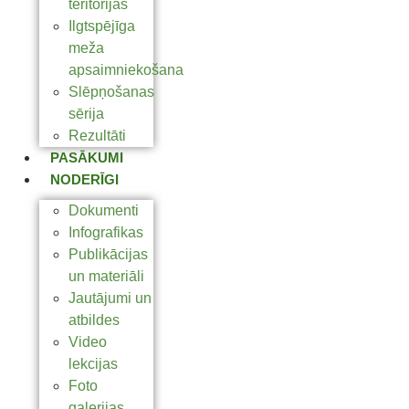
teritorijas
Ilgtspējīga
meža
apsaimniekošana
Slēpņošanas
sērija
Rezultāti
PASĀKUMI
NODERĪGI
Dokumenti
Infografikas
Publikācijas
un materiāli
Jautājumi un
atbildes
Video
lekcijas
Foto
galerijas