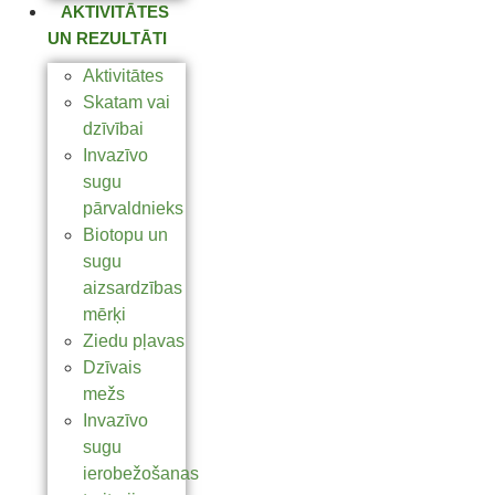
AKTIVITĀTES
UN REZULTĀTI
Aktivitātes
Skatam vai
dzīvībai
Invazīvo
sugu
pārvaldnieks
Biotopu un
sugu
aizsardzības
mērķi
Ziedu pļavas
Dzīvais
mežs
Invazīvo
sugu
ierobežošanas