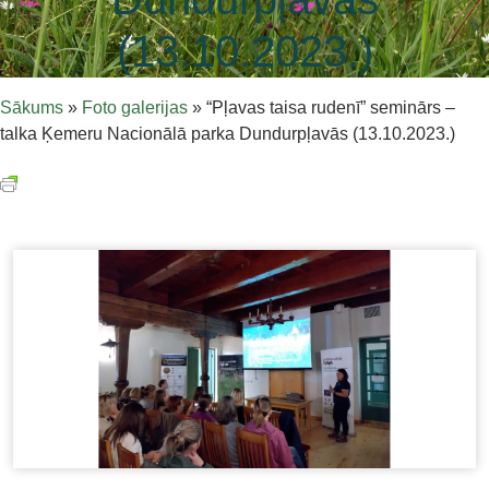
(13.10.2023.)
Sākums
»
Foto galerijas
»
“Pļavas taisa rudenī” seminārs –
talka Ķemeru Nacionālā parka Dundurpļavās (13.10.2023.)