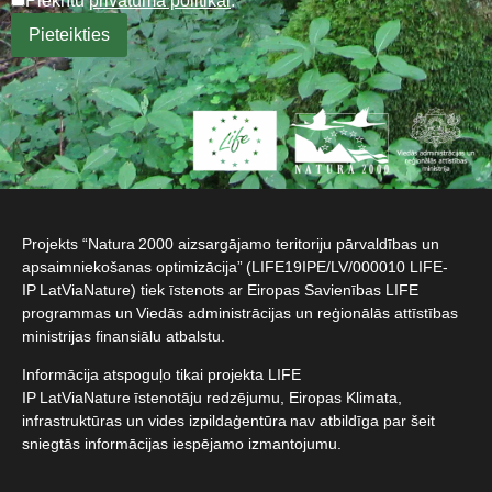
Piekrītu
privātuma politikai
.
Projekts “Natura 2000 aizsargājamo teritoriju pārvaldības un
apsaimniekošanas optimizācija” (LIFE19IPE/LV/000010 LIFE-
IP LatViaNature) tiek īstenots ar Eiropas Savienības LIFE
programmas un Viedās administrācijas un reģionālās attīstības
ministrijas finansiālu atbalstu.​
Informācija atspoguļo tikai projekta LIFE
IP LatViaNature īstenotāju redzējumu, Eiropas Klimata,
infrastruktūras un vides izpildaģentūra nav atbildīga par šeit
sniegtās informācijas iespējamo izmantojumu.​