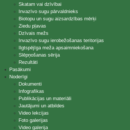
Skatam vai dzīvībai
Invazīvo sugu pārvaldnieks
Biotopu un sugu aizsardzības mērķi
Ziedu pļavas
Dzīvais mežs
Invazīvo sugu ierobežošanas teritorijas
Ilgtspējīga meža apsaimniekošana
Slēpņošanas sērija
Rezultāti
Pasākumi
Noderīgi
Dokumenti
Infografikas
Publikācijas un materiāli
Jautājumi un atbildes
Video lekcijas
Foto galerijas
Video galerija