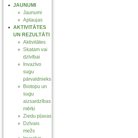
JAUNUMI
Jaunumi
Aptaujas
AKTIVITĀTES
UN REZULTĀTI
Aktivitātes
Skatam vai
dzīvībai
Invazīvo
sugu
pārvaldnieks
Biotopu un
sugu
aizsardzības
mērķi
Ziedu pļavas
Dzīvais
mežs