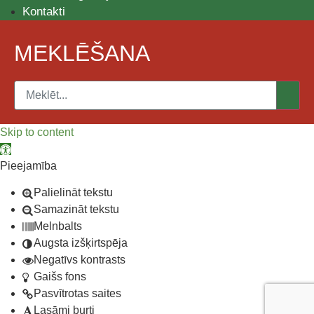
Kontakti
MEKLĒŠANA
Skip to content
Open toolbar
Pieejamība
Palielināt tekstu
Samazināt tekstu
Melnbalts
Augsta izšķirtspēja
Negatīvs kontrasts
Gaišs fons
Pasvītrotas saites
Lasāmi burti