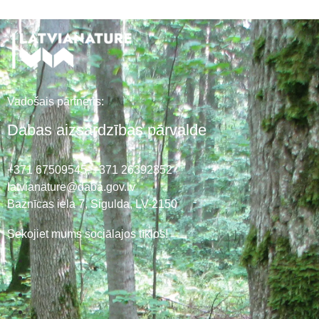
Vadošais partneris:
Dabas aizsardzības pārvalde
+371 67509545,
+371 26392352
latvianature@daba.gov.lv
Baznīcas iela 7, Sigulda, LV-2150
Sekojiet mums sociālajos tīklos!