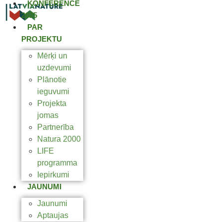
KONFERENCE
2025
PAR
PROJEKTU
Mērķi un
uzdevumi
Plānotie
ieguvumi
Projekta
jomas
Partnerība
Natura 2000
LIFE
programma
Iepirkumi
JAUNUMI
Jaunumi
Aptaujas