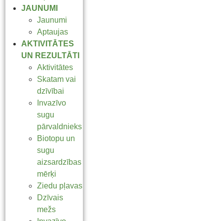
JAUNUMI
Jaunumi
Aptaujas
AKTIVITĀTES
UN REZULTĀTI
Aktivitātes
Skatam vai
dzīvībai
Invazīvo
sugu
pārvaldnieks
Biotopu un
sugu
aizsardzības
mērķi
Ziedu pļavas
Dzīvais
mežs