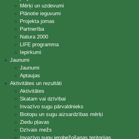
Mērķi un uzdevumi
Plānotie ieguvumi
Projekta jomas
Partnerība
Natura 2000
LIFE programma
Iepirkumi
Jaunumi
Jaunumi
Aptaujas
Aktivitātes un rezultāti
Aktivitātes
Skatam vai dzīvībai
Invazīvo sugu pārvaldnieks
Biotopu un sugu aizsardzības mērķi
Ziedu pļavas
Dzīvais mežs
Invazīvo sugu ierobežošanas teritorijas