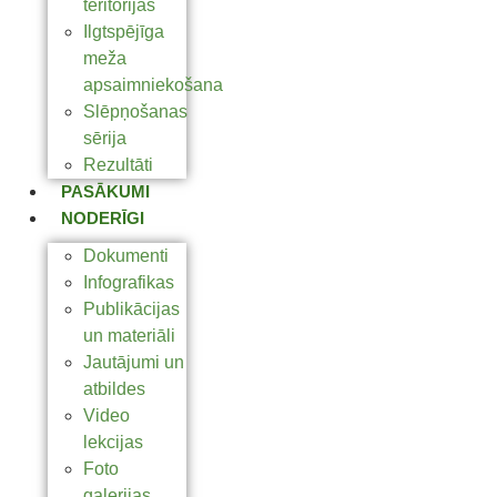
teritorijas
Ilgtspējīga
meža
apsaimniekošana
Slēpņošanas
sērija
Rezultāti
PASĀKUMI
NODERĪGI
Dokumenti
Infografikas
Publikācijas
un materiāli
Jautājumi un
atbildes
Video
lekcijas
Foto
galerijas