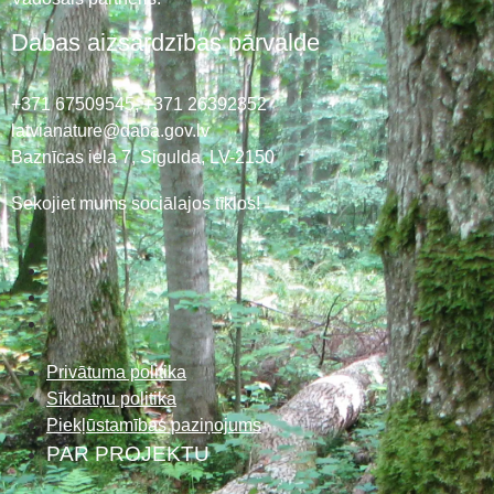
Dabas aizsardzības pārvalde
+371 67509545,
+371 26392352
latvianature@daba.gov.lv
Baznīcas iela 7, Sigulda, LV-2150
Sekojiet mums sociālajos tīklos!
Privātuma politika
Sīkdatņu politika
Piekļūstamības paziņojums
PAR PROJEKTU