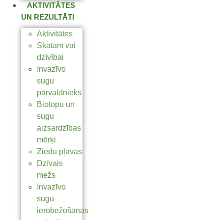
AKTIVITĀTES
UN REZULTĀTI
Aktivitātes
Skatam vai
dzīvībai
Invazīvo
sugu
pārvaldnieks
Biotopu un
sugu
aizsardzības
mērķi
Ziedu pļavas
Dzīvais
mežs
Invazīvo
sugu
ierobežošanas