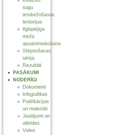
Invazīvo
sugu
ierobežošanas
teritorijas
Ilgtspējīga
meža
apsaimniekošana
Slēpņošanas
sērija
Rezultāti
PASĀKUMI
NODERĪGI
Dokumenti
Infografikas
Publikācijas
un materiāli
Jautājumi un
atbildes
Video