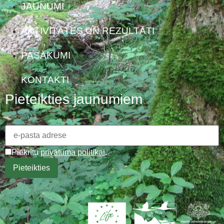
JAUNUMI
AKTIVITĀTES UN REZULTĀTI
PASĀKUMI
KONTAKTI
Pieteikties jaunumiem
Piekrītu
privātuma politikai
.