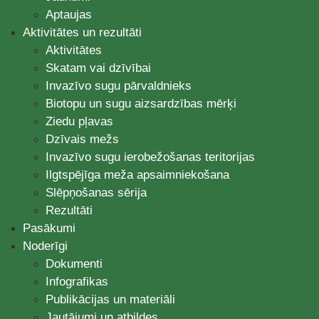
Aptaujas
Aktivitātes un rezultāti
Aktivitātes
Skatam vai dzīvībai
Invazīvo sugu pārvaldnieks
Biotopu un sugu aizsardzības mērķi
Ziedu pļavas
Dzīvais mežs
Invazīvo sugu ierobežošanas teritorijas
Ilgtspējīga meža apsaimniekošana
Slēpņošanas sērija
Rezultāti
Pasākumi
Noderīgi
Dokumenti
Infografikas
Publikācijas un materiāli
Jautājumi un atbildes