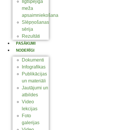
Ilgtspējīga
meža
apsaimniekošana
Slēpņošanas
sērija
Rezultāti
PASĀKUMI
NODERĪGI
Dokumenti
Infografikas
Publikācijas
un materiāli
Jautājumi un
atbildes
Video
lekcijas
Foto
galerijas
Video