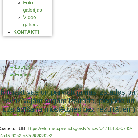
Foto
galerijas
Video
galerija
KONTAKTI
Interaktīvas un pārvietojamas izstādes par
invazīvajām sugām izstrāde, piegāde un
uzstādīšana (noslēdzies bez rezultātiem)
Saite uz IUB:
https://eformsb.pvs.iub.gov.lv/show/c47114b6-9749-
4a45-90b2-a57a989382e3