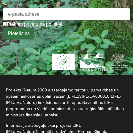
Piekrītu
privātuma politikai
.
Projekts “Natura 2000 aizsargājamo teritoriju pārvaldības un
apsaimniekošanas optimizācija” (LIFE19IPE/LV/000010 LIFE-
IP LatViaNature) tiek īstenots ar Eiropas Savienības LIFE
programmas un Viedās administrācijas un reģionālās attīstības
ministrijas finansiālu atbalstu.​
Informācija atspoguļo tikai projekta LIFE
IP LatViaNature īstenotāju redzējumu, Eiropas Klimata,