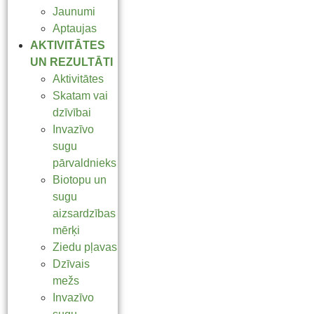
Jaunumi
Aptaujas
AKTIVITĀTES
UN REZULTĀTI
Aktivitātes
Skatam vai
dzīvībai
Invazīvo
sugu
pārvaldnieks
Biotopu un
sugu
aizsardzības
mērķi
Ziedu pļavas
Dzīvais
mežs
Invazīvo