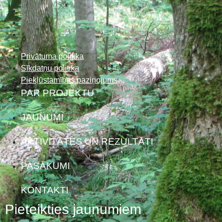
Privātuma politika
Sīkdatņu politika
Piekļūstamības paziņojums
PAR PROJEKTU
JAUNUMI
AKTIVITĀTES UN REZULTĀTI
PASĀKUMI
KONTAKTI
Pieteikties jaunumiem