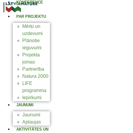
KONFERENCE
2025
PAR PROJEKTU
Mērķi un
uzdevumi
Plānotie
ieguvumi
Projekta
jomas
Partnerība
Natura 2000
LIFE
programma
Iepirkumi
JAUNUMI
Jaunumi
Aptaujas
AKTIVITĀTES UN