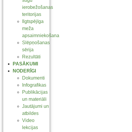
sugu
ierobežošanas
teritorijas
Ilgtspējīga
meža
apsaimniekošana
Slēpņošanas
sērija
Rezultāti
PASĀKUMI
NODERĪGI
Dokumenti
Infografikas
Publikācijas
un materiāli
Jautājumi un
atbildes
Video
lekcijas