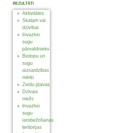
REZULTĀTI
Aktivitātes
Skatam vai
dzīvībai
Invazīvo
sugu
pārvaldnieks
Biotopu un
sugu
aizsardzības
mērķi
Ziedu pļavas
Dzīvais
mežs
Invazīvo
sugu
ierobežošanas
teritorijas