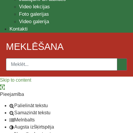
Video lekcijas
Foto galerijas
Video galerija
Kontakti
MEKLĒŠANA
Skip to content
Open toolbar
Pieejamība
Palielināt tekstu
Samazināt tekstu
Melnbalts
Augsta izšķirtspēja