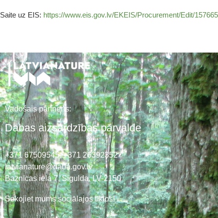
Saite uz EIS:
https://www.eis.gov.lv/EKEIS/Procurement/Edit/157665
Vadošais partneris:
Dabas aizsardzības pārvalde
+371 67509545,
+371 26392352
latvianature@daba.gov.lv
Baznīcas iela 7, Sigulda, LV-2150
Sekojiet mums sociālajos tīklos!