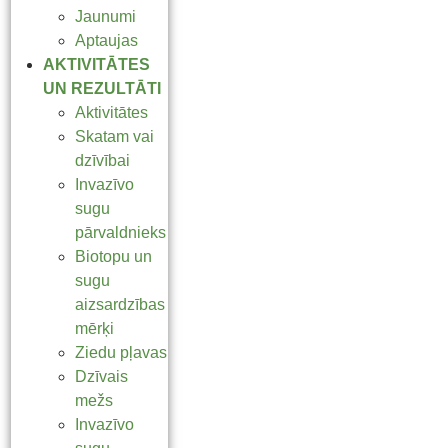
Jaunumi
Aptaujas
AKTIVITĀTES
UN REZULTĀTI
Aktivitātes
Skatam vai
dzīvībai
Invazīvo
sugu
pārvaldnieks
Biotopu un
sugu
aizsardzības
mērķi
Ziedu pļavas
Dzīvais
mežs
Invazīvo