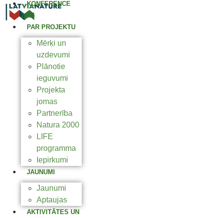
KONFERENCE
2025
PAR PROJEKTU
Mērķi un
uzdevumi
Plānotie
ieguvumi
Projekta
jomas
Partnerība
Natura 2000
LIFE
programma
Iepirkumi
JAUNUMI
Jaunumi
Aptaujas
AKTIVITĀTES UN