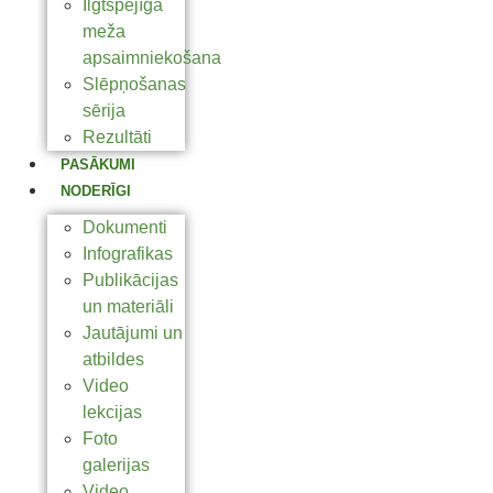
Ilgtspējīga
meža
apsaimniekošana
Slēpņošanas
sērija
Rezultāti
PASĀKUMI
NODERĪGI
Dokumenti
Infografikas
Publikācijas
un materiāli
Jautājumi un
atbildes
Video
lekcijas
Foto
galerijas
Video