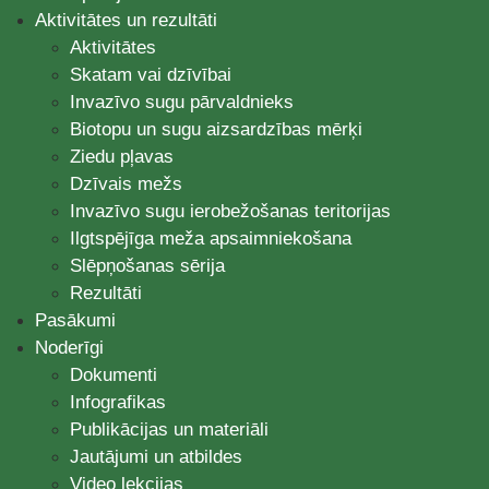
Aktivitātes un rezultāti
Aktivitātes
Skatam vai dzīvībai
Invazīvo sugu pārvaldnieks
Biotopu un sugu aizsardzības mērķi
Ziedu pļavas
Dzīvais mežs
Invazīvo sugu ierobežošanas teritorijas
Ilgtspējīga meža apsaimniekošana
Slēpņošanas sērija
Rezultāti
Pasākumi
Noderīgi
Dokumenti
Infografikas
Publikācijas un materiāli
Jautājumi un atbildes
Video lekcijas