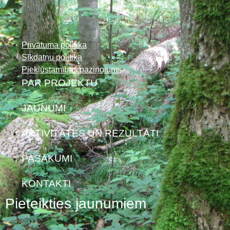
Privātuma politika
Sīkdatņu politika
Piekļūstamības paziņojums
PAR PROJEKTU
JAUNUMI
AKTIVITĀTES UN REZULTĀTI
PASĀKUMI
KONTAKTI
Pieteikties jaunumiem