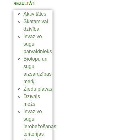
REZULTĀTI
Aktivitātes
Skatam vai
dzīvībai
Invazīvo
sugu
pārvaldnieks
Biotopu un
sugu
aizsardzības
mērķi
Ziedu pļavas
Dzīvais
mežs
Invazīvo
sugu
ierobežošanas
teritorijas