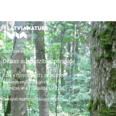
Vadošais partneris:
Dabas aizsardzības pārvalde
+371 67509545,
+371 26392352
latvianature@daba.gov.lv
Baznīcas iela 7, Sigulda, LV-2150
Sekojiet mums sociālajos tīklos!