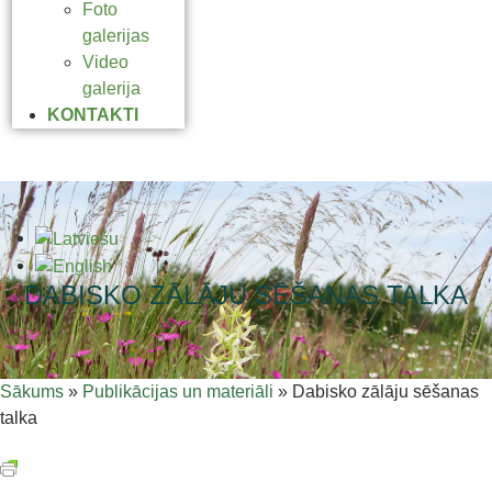
Foto
galerijas
Video
galerija
KONTAKTI
DABISKO ZĀLĀJU SĒŠANAS TALKA
Sākums
»
Publikācijas un materiāli
»
Dabisko zālāju sēšanas
talka