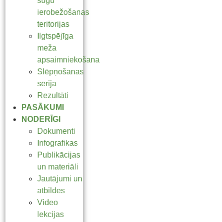
sugu
ierobežošanas
teritorijas
Ilgtspējīga
meža
apsaimniekošana
Slēpņošanas
sērija
Rezultāti
PASĀKUMI
NODERĪGI
Dokumenti
Infografikas
Publikācijas
un materiāli
Jautājumi un
atbildes
Video
lekcijas