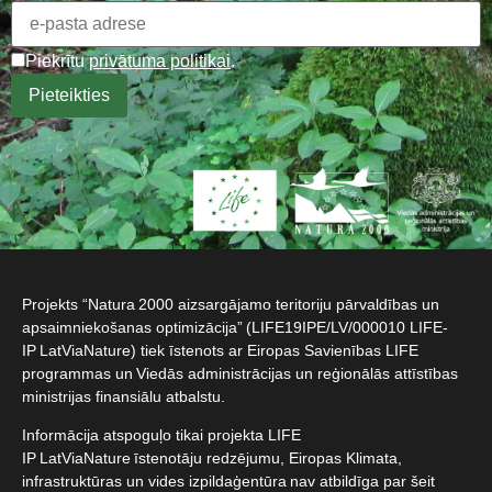
Piekrītu
privātuma politikai
.
Projekts “Natura 2000 aizsargājamo teritoriju pārvaldības un
apsaimniekošanas optimizācija” (LIFE19IPE/LV/000010 LIFE-
IP LatViaNature) tiek īstenots ar Eiropas Savienības LIFE
programmas un Viedās administrācijas un reģionālās attīstības
ministrijas finansiālu atbalstu.​
Informācija atspoguļo tikai projekta LIFE
IP LatViaNature īstenotāju redzējumu, Eiropas Klimata,
infrastruktūras un vides izpildaģentūra nav atbildīga par šeit