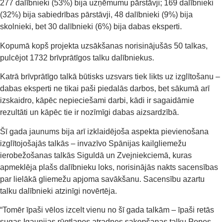
277 dalībnieki (53%) bija uzņēmumu pārstāvji; 169 dalībnieki
(32%) bija sabiedrības pārstāvji, 48 dalībnieki (9%) bija
skolnieki, bet 30 dalībnieki (6%) bija dabas eksperti.
Kopumā kopš projekta uzsākšanas norisinājušās 50 talkas,
pulcējot 1732 brīvprātīgos talku dalībniekus.
Katrā brīvprātīgo talkā būtisks uzsvars tiek likts uz izglītošanu –
dabas eksperti ne tikai paši piedalās darbos, bet sākumā arī
izskaidro, kāpēc nepieciešami darbi, kādi ir sagaidāmie
rezultāti un kāpēc tie ir nozīmīgi dabas aizsardzībā.
Šī gada jaunums bija arī izklaidējoša aspekta pievienošana
izglītojošajās talkās – invazīvo Spānijas kailgliemežu
ierobežošanas talkās Siguldā un Zvejniekciemā, kuras
apmeklēja plašs dalībnieku loks, norisinājās nakts sacensības
par lielākā gliemežu apjoma savākšanu. Sacensību azartu
talku dalībnieki atzinīgi novērtēja.
“Tomēr īpaši vēlos izcelt vienu no šī gada talkām – īpaši retās
sugas Igaunijas rūgtlapes atradnes sakopšanas talku Popes