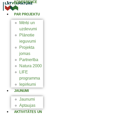
KONFERENCE
2025
PAR PROJEKTU
Mērķi un
uzdevumi
Plānotie
ieguvumi
Projekta
jomas
Partnerība
Natura 2000
LIFE
programma
Iepirkumi
JAUNUMI
Jaunumi
Aptaujas
AKTIVITĀTES UN