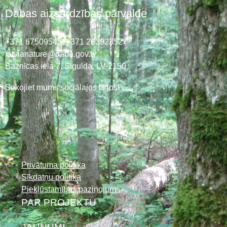
Dabas aizsardzības pārvalde
+371 67509545,
+371 26392352
latvianature@daba.gov.lv
Baznīcas iela 7, Sigulda, LV-2150
Sekojiet mums sociālajos tīklos!
Privātuma politika
Sīkdatņu politika
Piekļūstamības paziņojums
PAR PROJEKTU