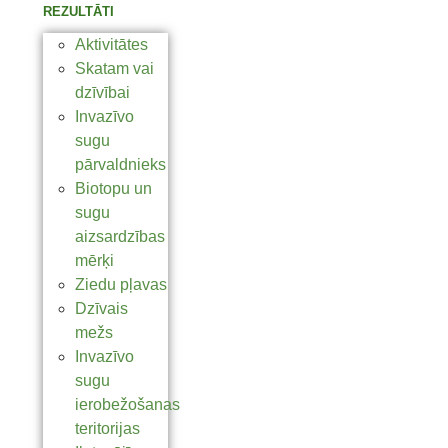
REZULTĀTI
Aktivitātes
Skatam vai
dzīvībai
Invazīvo
sugu
pārvaldnieks
Biotopu un
sugu
aizsardzības
mērķi
Ziedu pļavas
Dzīvais
mežs
Invazīvo
sugu
ierobežošanas
teritorijas