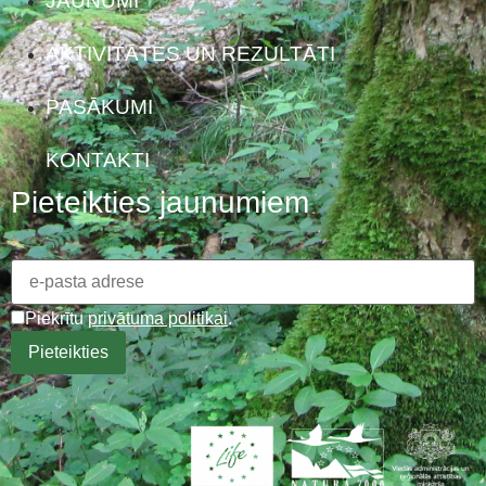
JAUNUMI
AKTIVITĀTES UN REZULTĀTI
PASĀKUMI
KONTAKTI
Pieteikties jaunumiem
Piekrītu
privātuma politikai
.