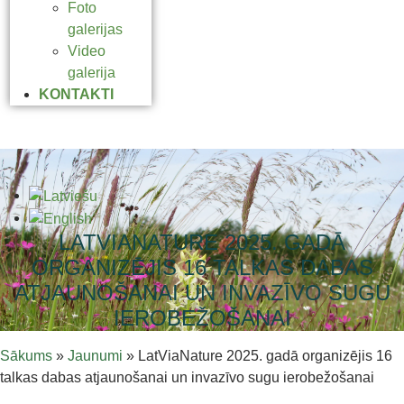
Foto
galerijas
Video
galerija
KONTAKTI
LATVIANATURE 2025. GADĀ
ORGANIZĒJIS 16 TALKAS DABAS
ATJAUNOŠANAI UN INVAZĪVO SUGU
IEROBEŽOŠANAI
Sākums
»
Jaunumi
»
LatViaNature 2025. gadā organizējis 16
talkas dabas atjaunošanai un invazīvo sugu ierobežošanai