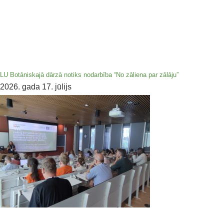
LU Botāniskajā dārzā notiks nodarbība “No zāliena par zālāju”
2026. gada 17. jūlijs