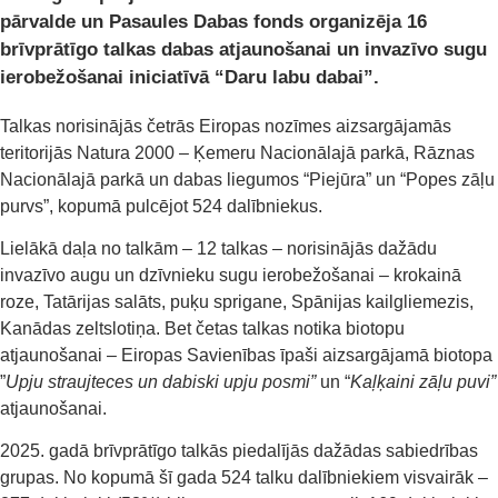
pārvalde un Pasaules Dabas fonds organizēja 16
brīvprātīgo talkas dabas atjaunošanai un invazīvo sugu
ierobežošanai iniciatīvā “Daru labu dabai”.
Talkas norisinājās četrās Eiropas nozīmes aizsargājamās
teritorijās Natura 2000 – Ķemeru Nacionālajā parkā, Rāznas
Nacionālajā parkā un dabas liegumos “Piejūra” un “Popes zāļu
purvs”, kopumā pulcējot 524 dalībniekus.
Lielākā daļa no talkām – 12 talkas – norisinājās dažādu
invazīvo augu un dzīvnieku sugu ierobežošanai – krokainā
roze, Tatārijas salāts, puķu sprigane, Spānijas kailgliemezis,
Kanādas zeltslotiņa. Bet četas talkas notika biotopu
atjaunošanai – Eiropas Savienības īpaši aizsargājamā biotopa
”
Upju straujteces un dabiski upju posmi”
un “
Kaļķaini zāļu puvi”
atjaunošanai.
2025. gadā brīvprātīgo talkās piedalījās dažādas sabiedrības
grupas. No kopumā šī gada 524 talku dalībniekiem visvairāk –