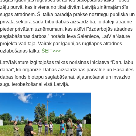
zāļu purvā, kas ir viena no tikai divām Latvijā zināmajām šīs
sugas atradnēm. Šī talka parādīja praksē nozīmīgu publiskā un
privātā sektora sadarbību dabas aizsardzībā, jo daļēji atradne
pieder privātam uzņēmumam, kas aktīvi līdzdarbojās atradnes
saglabāšanas darbos,” norāda Ieva Saleniece, LatViaNature
projekta vadītāja. Vairāk par Igaunijas rūgtlapes atradnes
uzlabošanas talku:
ŠEIT>>>
LatViaNature izglītojošās talkas norisinās iniciatīvā “Daru labu
dabai”, ko organizē Dabas aizsardzības pārvalde un Pasaules
dabas fonds biotopu saglabāšanai, atjaunošanai un invazīvo
sugu ierobežošanai visā Latvijā.