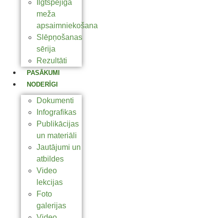
Ilgtspējīga
meža
apsaimniekošana
Slēpņošanas
sērija
Rezultāti
PASĀKUMI
NODERĪGI
Dokumenti
Infografikas
Publikācijas
un materiāli
Jautājumi un
atbildes
Video
lekcijas
Foto
galerijas
Video