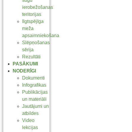
sugu
ierobežošanas
teritorijas
Ilgtspējīga
meža
apsaimniekošana
Slēpņošanas
sērija
Rezultāti
PASĀKUMI
NODERĪGI
Dokumenti
Infografikas
Publikācijas
un materiāli
Jautājumi un
atbildes
Video
lekcijas