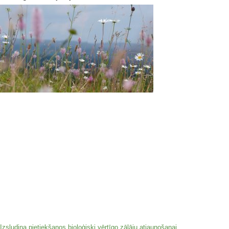
Izsludina pietiekšanos bioloģiski vērtīgo zālāju atjaunošanai