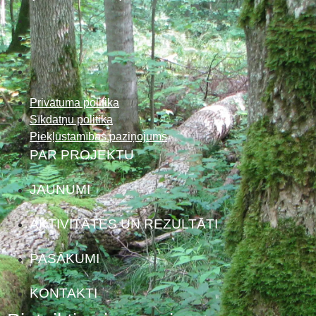
Privātuma politika
Sīkdatņu politika
Piekļūstamības paziņojums
PAR PROJEKTU
JAUNUMI
AKTIVITĀTES UN REZULTĀTI
PASĀKUMI
KONTAKTI