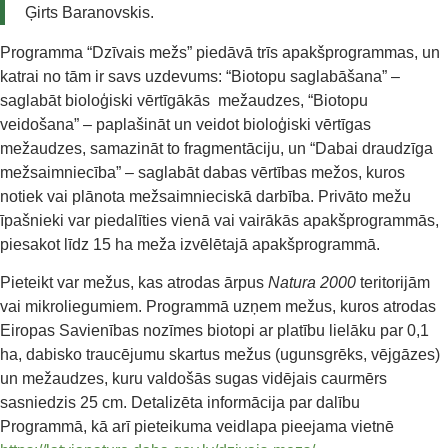
Ģirts Baranovskis.
Programma “Dzīvais mežs” piedāvā trīs apakšprogrammas, un
katrai no tām ir savs uzdevums: “Biotopu saglabāšana” –
saglabāt bioloģiski vērtīgākās mežaudzes, “Biotopu
veidošana” – paplašināt un veidot bioloģiski vērtīgas
mežaudzes, samazināt to fragmentāciju, un “Dabai draudzīga
mežsaimniecība” – saglabāt dabas vērtības mežos, kuros
notiek vai plānota mežsaimnieciskā darbība. Privāto mežu
īpašnieki var piedalīties vienā vai vairākās apakšprogrammās,
piesakot līdz 15 ha meža izvēlētajā apakšprogrammā.
Pieteikt var mežus, kas atrodas ārpus
Natura 2000
teritorijām
vai mikroliegumiem. Programmā uzņem mežus, kuros atrodas
Eiropas Savienības nozīmes biotopi ar platību lielāku par 0,1
ha, dabisko traucējumu skartus mežus (ugunsgrēks, vējgāzes)
un mežaudzes, kuru valdošās sugas vidējais caurmērs
sasniedzis 25 cm. Detalizēta informācija par dalību
Programmā, kā arī pieteikuma veidlapa pieejama vietnē