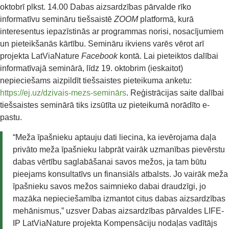
oktobrī plkst. 14.00 Dabas aizsardzības pārvalde rīko
informatīvu semināru tiešsaistē
ZOOM
platformā, kurā
interesentus iepazīstinās ar programmas norisi, nosacījumiem
un pieteikšanās kārtību. Semināru ikviens varēs vērot arī
projekta LatViaNature
Facebook
kontā. Lai pieteiktos dalībai
informatīvajā seminārā, līdz 19. oktobrim (ieskaitot)
nepieciešams aizpildīt tiešsaistes pieteikuma anketu:
https://ej.uz/dzivais-mezs-seminārs
. Reģistrācijas saite dalībai
tiešsaistes seminārā tiks izsūtīta uz pieteikumā norādīto e-
pastu.
“Meža īpašnieku aptauju dati liecina, ka ievērojama daļa
privāto meža īpašnieku labprāt vairāk uzmanības pievērstu
dabas vērtību saglabāšanai savos mežos, ja tam būtu
pieejams konsultatīvs un finansiāls atbalsts. Jo vairāk meža
īpašnieku savos mežos saimnieko dabai draudzīgi, jo
mazāka nepieciešamība izmantot citus dabas aizsardzības
mehānismus,” uzsver Dabas aizsardzības pārvaldes LIFE-
IP LatViaNature projekta Kompensāciju nodaļas vadītājs