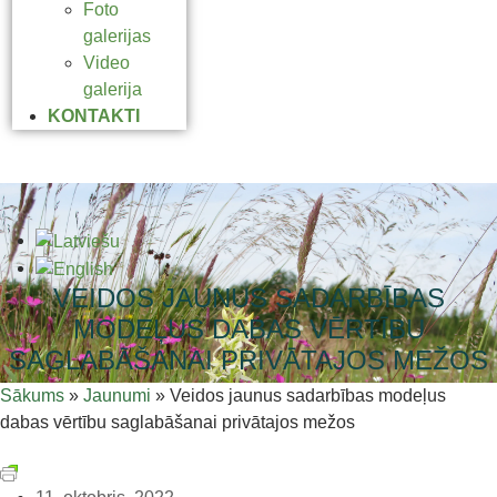
Foto
galerijas
Video
galerija
KONTAKTI
VEIDOS JAUNUS SADARBĪBAS
MODEĻUS DABAS VĒRTĪBU
SAGLABĀŠANAI PRIVĀTAJOS MEŽOS
Sākums
»
Jaunumi
»
Veidos jaunus sadarbības modeļus
dabas vērtību saglabāšanai privātajos mežos