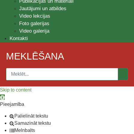
Publikācijas un materiāli
Jautājumi un atbildes
Video lekcijas
Foto galerijas
Video galerija
Kontakti
MEKLĒŠANA
Skip to content
Open toolbar
Pieejamība
Palielināt tekstu
Samazināt tekstu
Melnbalts