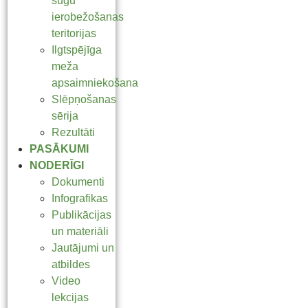
sugu
ierobežošanas
teritorijas
Ilgtspējīga
meža
apsaimniekošana
Slēpņošanas
sērija
Rezultāti
PASĀKUMI
NODERĪGI
Dokumenti
Infografikas
Publikācijas
un materiāli
Jautājumi un
atbildes
Video
lekcijas