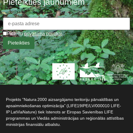
Pieteikties jaunumiem
Piekrītu
privātuma politikai
.
Projekts “Natura 2000 aizsargājamo teritoriju pārvaldības un
apsaimniekošanas optimizācija” (LIFE19IPE/LV/000010 LIFE-
IP LatViaNature) tiek īstenots ar Eiropas Savienības LIFE
programmas un Viedās administrācijas un reģionālās attīstības
ministrijas finansiālu atbalstu.​