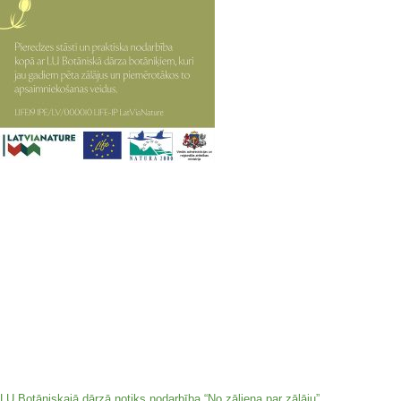
LU Botāniskajā dārzā notiks nodarbība “No zāliena par zālāju”