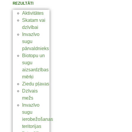
REZULTĀTI
Aktivitātes
Skatam vai
dzīvībai
Invazīvo
sugu
pārvaldnieks
Biotopu un
sugu
aizsardzības
mērķi
Ziedu pļavas
Dzīvais
mežs
Invazīvo
sugu
ierobežošanas
teritorijas