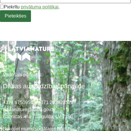
Piekrītu
privātuma politikai
.
Vadošais partneris:
Dabas aizsardzības pārvalde
+371 67509545,
+371 26392352
latvianature@daba.gov.lv
Baznīcas iela 7, Sigulda, LV-2150
Sekojiet mums sociālajos tīklos!