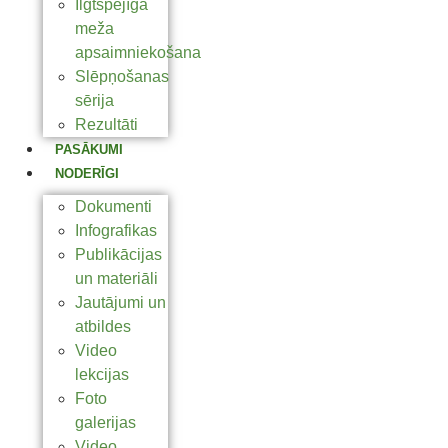
Ilgtspējīga
meža
apsaimniekošana
Slēpņošanas
sērija
Rezultāti
PASĀKUMI
NODERĪGI
Dokumenti
Infografikas
Publikācijas
un materiāli
Jautājumi un
atbildes
Video
lekcijas
Foto
galerijas
Video