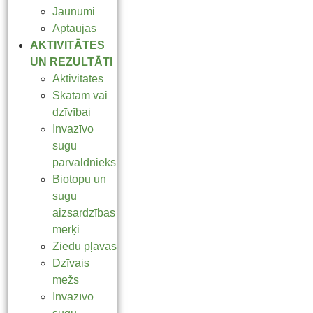
Jaunumi
Aptaujas
AKTIVITĀTES
UN REZULTĀTI
Aktivitātes
Skatam vai
dzīvībai
Invazīvo
sugu
pārvaldnieks
Biotopu un
sugu
aizsardzības
mērķi
Ziedu pļavas
Dzīvais
mežs
Invazīvo