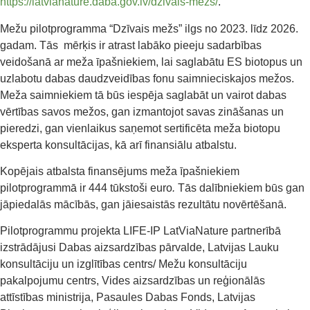
https://latvianature.daba.gov.lv/dzivais-mezs/
.
Mežu pilotprogramma “Dzīvais mežs” ilgs no 2023. līdz 2026.
gadam. Tās mērķis ir atrast labāko pieeju sadarbības
veidošanā ar meža īpašniekiem, lai saglabātu ES biotopus un
uzlabotu dabas daudzveidības fonu saimnieciskajos mežos.
Meža saimniekiem tā būs iespēja saglabāt un vairot dabas
vērtības savos mežos, gan izmantojot savas zināšanas un
pieredzi, gan vienlaikus saņemot sertificēta meža biotopu
eksperta konsultācijas, kā arī finansiālu atbalstu.
Kopējais atbalsta finansējums meža īpašniekiem
pilotprogrammā ir 444 tūkstoši euro
.
Tās dalībniekiem būs gan
jāpiedalās mācībās, gan jāiesaistās rezultātu novērtēšanā.
Pilotprogrammu projekta LIFE-IP LatViaNature partnerībā
izstrādājusi Dabas aizsardzības pārvalde, Latvijas Lauku
konsultāciju un izglītības centrs/ Mežu konsultāciju
pakalpojumu centrs, Vides aizsardzības un reģionālās
attīstības ministrija, Pasaules Dabas Fonds, Latvijas