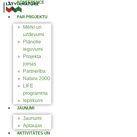
KONFERENCE
2025
PAR PROJEKTU
Mērķi un
uzdevumi
Plānotie
ieguvumi
Projekta
jomas
Partnerība
Natura 2000
LIFE
programma
Iepirkumi
JAUNUMI
Jaunumi
Aptaujas
AKTIVITĀTES UN