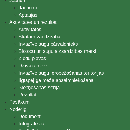
Jaunumi
Jaunumi
Aptaujas
Aktivitātes un rezultāti
Aktivitātes
Skatam vai dzīvībai
Invazīvo sugu pārvaldnieks
Biotopu un sugu aizsardzības mērķi
Ziedu pļavas
Dzīvais mežs
Invazīvo sugu ierobežošanas teritorijas
Ilgtspējīga meža apsaimniekošana
Slēpņošanas sērija
Rezultāti
Pasākumi
Noderīgi
Dokumenti
Infografikas