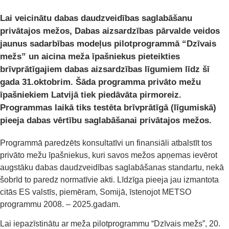
Lai veicinātu dabas daudzveidības saglabāšanu
privātajos mežos, Dabas aizsardzības pārvalde veidos
jaunus sadarbības modeļus pilotprogrammā “Dzīvais
mežs” un aicina meža īpašniekus pieteikties
brīvprātīgajiem dabas aizsardzības līgumiem līdz šī
gada 31.oktobrim. Šāda programma privāto mežu
īpašniekiem Latvijā tiek piedāvāta pirmoreiz.
Programmas laikā tiks testēta brīvprātīgā (līgumiskā)
pieeja dabas vērtību saglabāšanai privātajos mežos.
Programmā paredzēts konsultatīvi un finansiāli atbalstīt tos
privāto mežu īpašniekus, kuri savos mežos apņemas ievērot
augstāku dabas daudzveidības saglabāšanas standartu, nekā
šobrīd to paredz normatīvie akti. Līdzīga pieeja jau izmantota
citās ES valstīs, piemēram, Somijā, īstenojot METSO
programmu 2008. – 2025.gadam.
Lai iepazīstinātu ar meža pilotprogrammu “Dzīvais mežs”, 20.