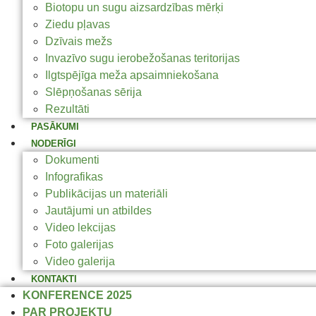
Biotopu un sugu aizsardzības mērķi
Ziedu pļavas
Dzīvais mežs
Invazīvo sugu ierobežošanas teritorijas
Ilgtspējīga meža apsaimniekošana
Slēpņošanas sērija
Rezultāti
PASĀKUMI
NODERĪGI
Dokumenti
Infografikas
Publikācijas un materiāli
Jautājumi un atbildes
Video lekcijas
Foto galerijas
Video galerija
KONTAKTI
KONFERENCE 2025
PAR PROJEKTU