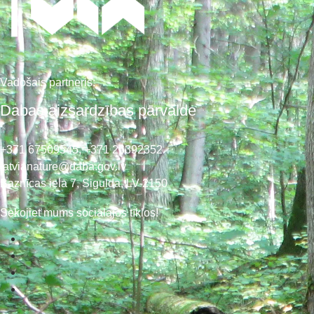
Vadošais partneris:
Dabas aizsardzības pārvalde
+371 67509545,
+371 26392352
latvianature@daba.gov.lv
Baznīcas iela 7, Sigulda, LV-2150
Sekojiet mums sociālajos tīklos!