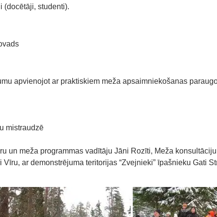
 (docētāji, studenti).
novads
jumu apvienojot ar praktiskiem meža apsaimniekošanas paraugo
ku mistraudzē
oru un meža programmas vadītāju Jāni Rozīti, Meža konsultāci
īru, ar demonstrējuma teritorijas “Zvejnieki” īpašnieku Gati St