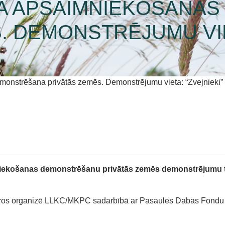
ŽA APSAIMNIEKOŠANA
. DEMONSTRĒJUMU VIET
monstrēšana privātās zemēs. Demonstrējumu vieta: “Zvejnieki”
iekošanas demonstrēšanu privātās zemēs demonstrējumu teri
ros organizē LLKC/MKPC sadarbībā ar Pasaules Dabas Fondu un