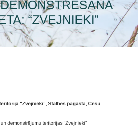
S DEMONSTRĒŠANA
A: “ZVEJNIEKI”
torijā “Zvejnieki”, Stalbes pagastā, Cēsu
 demonstrējumu teritorijas “Zvejnieki”