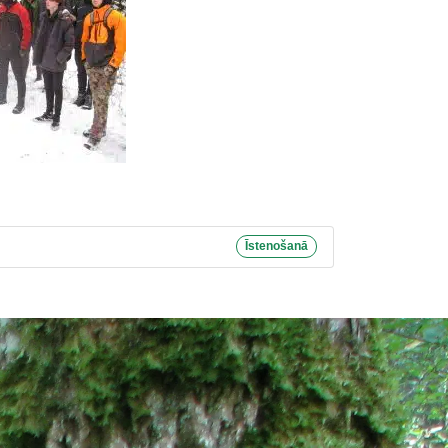
Īstenošanā