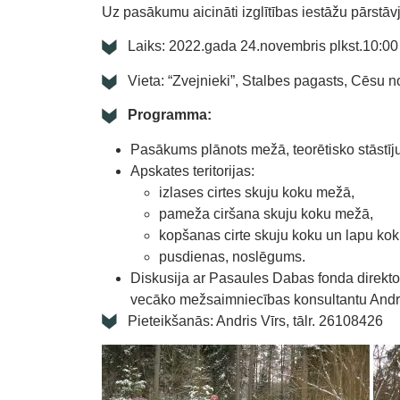
Uz pasākumu aicināti izglītības iestāžu pārstāvji
Laiks: 2022.gada 24.novembris plkst.10:00
Vieta: “Zvejnieki”, Stalbes pagasts, Cēsu 
Programma:
Pasākums plānots mežā, teorētisko stāstī
Apskates teritorijas:
izlases cirtes skuju koku mežā,
pameža ciršana skuju koku mežā,
kopšanas cirte skuju koku un lapu ko
pusdienas, noslēgums.
Diskusija ar Pasaules Dabas fonda direkt
vecāko mežsaimniecības konsultantu Andri V
Pieteikšanās: Andris Vīrs, tālr. 26108426