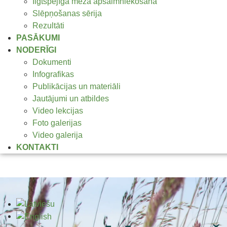
Ilgtspējīga meža apsaimniekošana
Slēpņošanas sērija
Rezultāti
PASĀKUMI
NODERĪGI
Dokumenti
Infografikas
Publikācijas un materiāli
Jautājumi un atbildes
Video lekcijas
Foto galerijas
Video galerija
KONTAKTI