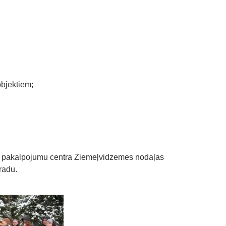
bjektiem;
ju pakalpojumu centra Ziemeļvidzemes nodaļas
radu.