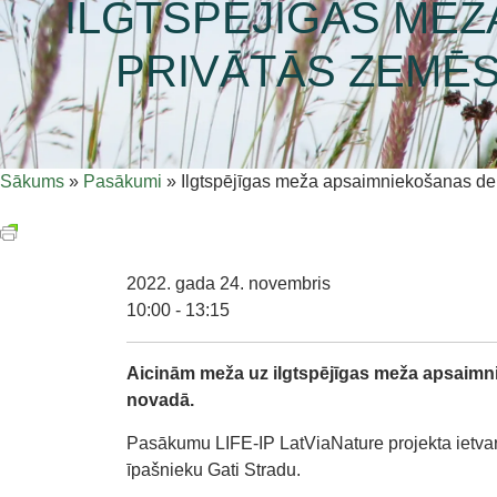
ILGTSPĒJĪGAS ME
PRIVĀTĀS ZEMĒS
Sākums
»
Pasākumi
»
Ilgtspējīgas meža apsaimniekošanas de
2022. gada 24. novembris
10:00 - 13:15
Aicinām meža uz ilgtspējīgas meža apsaimn
novadā.
Pasākumu LIFE-IP LatViaNature projekta ietva
īpašnieku Gati Stradu.