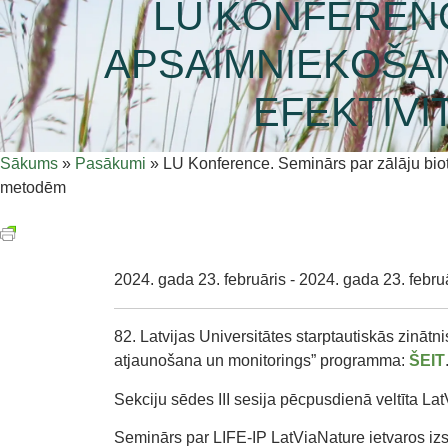
LU KONFERENC
APSAIMNIEKOŠA
EFEKTIV
Sākums
»
Pasākumi
»
LU Konference. Seminārs par zālāju bio
metodēm
2024. gada 23. februāris - 2024. gada 23. febru
82. Latvijas Universitātes starptautiskās zinā
atjaunošana un monitorings” programma:
ŠEIT
Sekciju sēdes III sesija pēcpusdienā veltīta L
Seminārs par LIFE-IP LatViaNature ietvaros iz