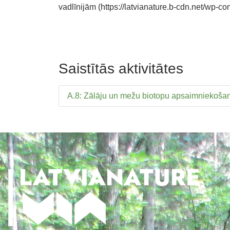
vadlīnijām (https://latvianature.b-cdn.net/wp
Saistītās aktivitātes
A.8: Zālāju un mežu biotopu apsaimniekošana