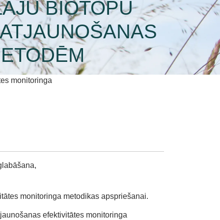
LĀJU BIOTOPU
 ATJAUNOŠANAS
METODĒM
tes monitoringa
aglabāšana,
vitātes monitoringa metodikas apspriešanai.
jaunošanas efektivitātes monitoringa