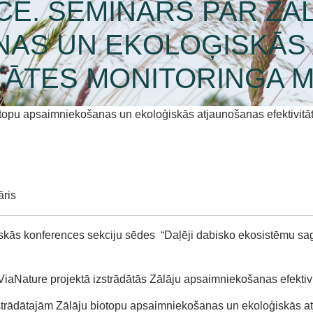
E. SEMINĀRS PAR ZĀ
NAS UN EKOLOĢISKĀS
ITĀTES MONITORINGA 
topu apsaimniekošanas un ekoloģiskās atjaunošanas efektivitā
āris
tniskās konferences sekciju sēdes “Daļēji dabisko ekosistēmu s
.
atViaNature projektā izstrādātās Zālāju apsaimniekošanas efekti
strādātajām Zālāju biotopu apsaimniekošanas un ekoloģiskās at