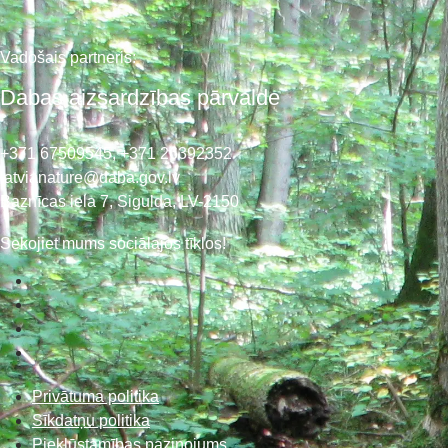
Vadošais partneris:
Dabas aizsardzības pārvalde
+371 67509545,
+371 26392352
latvianature@daba.gov.lv
Baznīcas iela 7, Sigulda, LV-2150
Sekojiet mums sociālajos tīklos!
Privātuma politika
Sīkdatņu politika
Piekļūstamības paziņojums