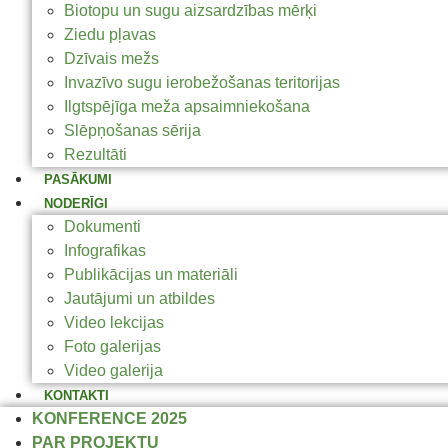
Biotopu un sugu aizsardzības mērķi
Ziedu pļavas
Dzīvais mežs
Invazīvo sugu ierobežošanas teritorijas
Ilgtspējīga meža apsaimniekošana
Slēpņošanas sērija
Rezultāti
PASĀKUMI
NODERĪGI
Dokumenti
Infografikas
Publikācijas un materiāli
Jautājumi un atbildes
Video lekcijas
Foto galerijas
Video galerija
KONTAKTI
KONFERENCE 2025
PAR PROJEKTU