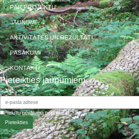
PAR PROJEKTU
JAUNUMI
AKTIVITĀTES UN REZULTĀTI
PASĀKUMI
KONTAKTI
Pieteikties jaunumiem
Piekrītu
privātuma politikai
.