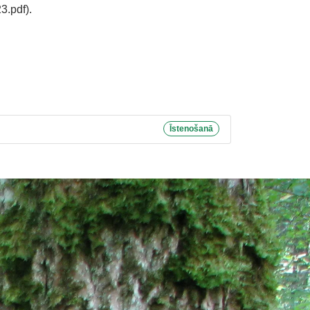
3.pdf).
Īstenošanā