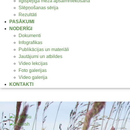
Ilgtspējīga meža apsaimniekošana
Slēpņošanas sērija
Rezultāti
PASĀKUMI
NODERĪGI
Dokumenti
Infografikas
Publikācijas un materiāli
Jautājumi un atbildes
Video lekcijas
Foto galerijas
Video galerija
KONTAKTI