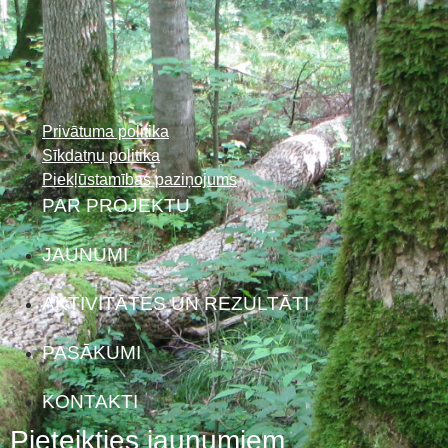
Privātuma politika
Sīkdatņu politika
Piekļūstamības paziņojums
PAR PROJEKTU
JAUNUMI
AKTIVITĀTES UN REZULTĀTI
PASĀKUMI
KONTAKTI
Pieteikties jaunumiem