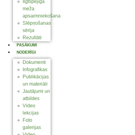
Ilgtspējīga
meža
apsaimniekošana
Slēpņošanas
sērija
Rezultāti
PASĀKUMI
NODERĪGI
Dokumenti
Infografikas
Publikācijas
un materiāli
Jautājumi un
atbildes
Video
lekcijas
Foto
galerijas
Video