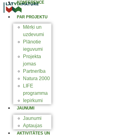
KONFERENCE
2025
PAR PROJEKTU
Mērķi un
uzdevumi
Plānotie
ieguvumi
Projekta
jomas
Partnerība
Natura 2000
LIFE
programma
Iepirkumi
JAUNUMI
Jaunumi
Aptaujas
AKTIVITĀTES UN