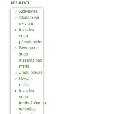
REZULTĀTI
Aktivitātes
Skatam vai
dzīvībai
Invazīvo
sugu
pārvaldnieks
Biotopu un
sugu
aizsardzības
mērķi
Ziedu pļavas
Dzīvais
mežs
Invazīvo
sugu
ierobežošanas
teritorijas