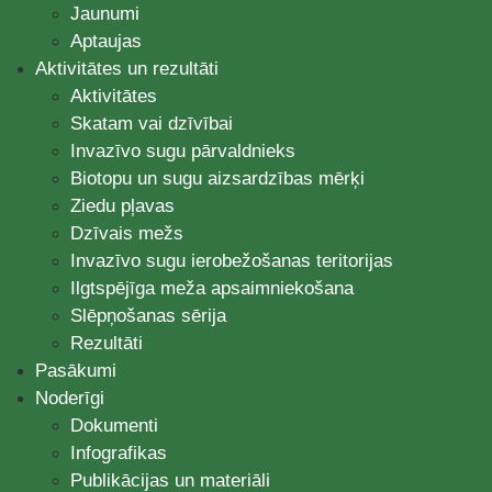
Jaunumi
Aptaujas
Aktivitātes un rezultāti
Aktivitātes
Skatam vai dzīvībai
Invazīvo sugu pārvaldnieks
Biotopu un sugu aizsardzības mērķi
Ziedu pļavas
Dzīvais mežs
Invazīvo sugu ierobežošanas teritorijas
Ilgtspējīga meža apsaimniekošana
Slēpņošanas sērija
Rezultāti
Pasākumi
Noderīgi
Dokumenti
Infografikas
Publikācijas un materiāli