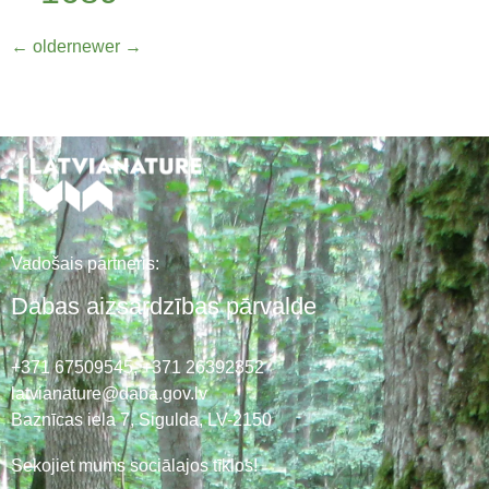
←
older
newer
→
Vadošais partneris:
Dabas aizsardzības pārvalde
+371 67509545,
+371 26392352
latvianature@daba.gov.lv
Baznīcas iela 7, Sigulda, LV-2150
Sekojiet mums sociālajos tīklos!