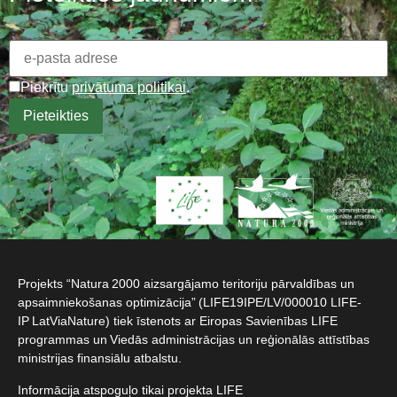
Piekrītu
privātuma politikai
.
Projekts “Natura 2000 aizsargājamo teritoriju pārvaldības un
apsaimniekošanas optimizācija” (LIFE19IPE/LV/000010 LIFE-
IP LatViaNature) tiek īstenots ar Eiropas Savienības LIFE
programmas un Viedās administrācijas un reģionālās attīstības
ministrijas finansiālu atbalstu.​
Informācija atspoguļo tikai projekta LIFE