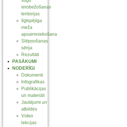
sugu
ierobežošanas
teritorijas
Ilgtspējīga
meža
apsaimniekošana
Slēpņošanas
sērija
Rezultāti
PASĀKUMI
NODERĪGI
Dokumenti
Infografikas
Publikācijas
un materiāli
Jautājumi un
atbildes
Video
lekcijas