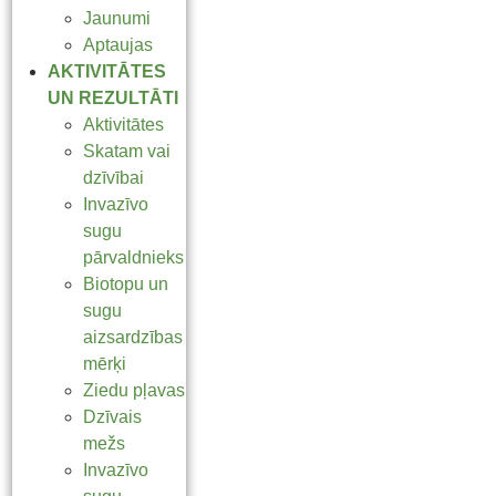
Jaunumi
Aptaujas
AKTIVITĀTES
UN REZULTĀTI
Aktivitātes
Skatam vai
dzīvībai
Invazīvo
sugu
pārvaldnieks
Biotopu un
sugu
aizsardzības
mērķi
Ziedu pļavas
Dzīvais
mežs
Invazīvo