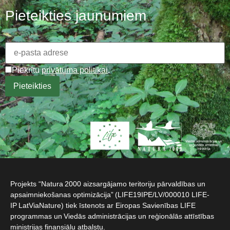
Pieteikties jaunumiem
Piekrītu
privātuma politikai
.
Projekts “Natura 2000 aizsargājamo teritoriju pārvaldības un
apsaimniekošanas optimizācija” (LIFE19IPE/LV/000010 LIFE-
IP LatViaNature) tiek īstenots ar Eiropas Savienības LIFE
programmas un Viedās administrācijas un reģionālās attīstības
ministrijas finansiālu atbalstu.​