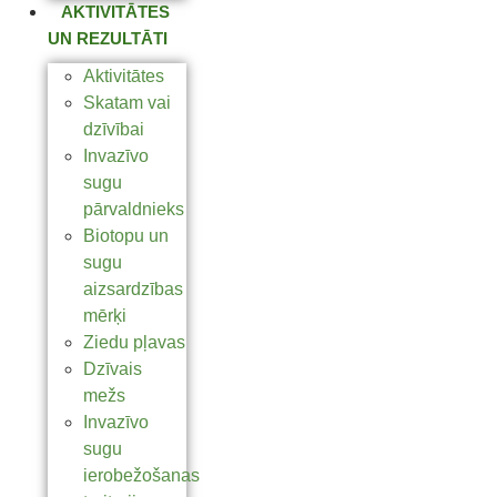
AKTIVITĀTES
UN REZULTĀTI
Aktivitātes
Skatam vai
dzīvībai
Invazīvo
sugu
pārvaldnieks
Biotopu un
sugu
aizsardzības
mērķi
Ziedu pļavas
Dzīvais
mežs
Invazīvo
sugu
ierobežošanas