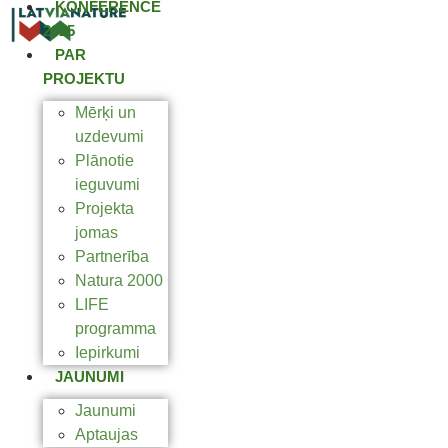
KONFERENCE
2025
PAR
PROJEKTU
Mērķi un
uzdevumi
Plānotie
ieguvumi
Projekta
jomas
Partnerība
Natura 2000
LIFE
programma
Iepirkumi
JAUNUMI
Jaunumi
Aptaujas