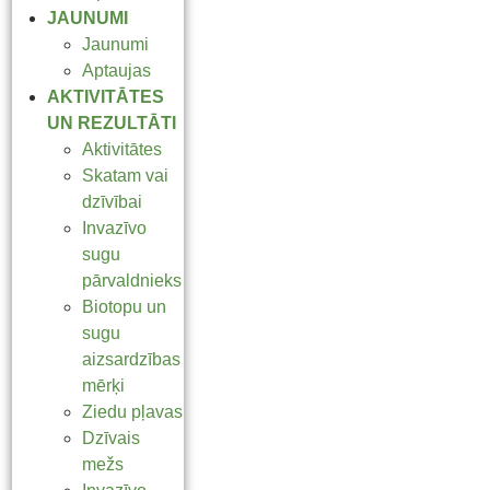
JAUNUMI
Jaunumi
Aptaujas
AKTIVITĀTES
UN REZULTĀTI
Aktivitātes
Skatam vai
dzīvībai
Invazīvo
sugu
pārvaldnieks
Biotopu un
sugu
aizsardzības
mērķi
Ziedu pļavas
Dzīvais
mežs