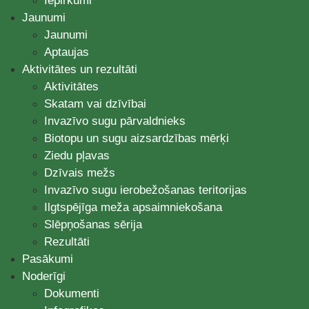
Iepirkumi
Jaunumi
Jaunumi
Aptaujas
Aktivitātes un rezultāti
Aktivitātes
Skatam vai dzīvībai
Invazīvo sugu pārvaldnieks
Biotopu un sugu aizsardzības mērķi
Ziedu pļavas
Dzīvais mežs
Invazīvo sugu ierobežošanas teritorijas
Ilgtspējīga meža apsaimniekošana
Slēpņošanas sērija
Rezultāti
Pasākumi
Noderīgi
Dokumenti