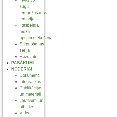
Invazīvo
sugu
ierobežošanas
teritorijas
Ilgtspējīga
meža
apsaimniekošana
Slēpņošanas
sērija
Rezultāti
PASĀKUMI
NODERĪGI
Dokumenti
Infografikas
Publikācijas
un materiāli
Jautājumi un
atbildes
Video