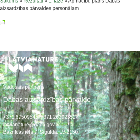
Sākums
»
Rezultāti
»
1. fāze
»
Apmācību plāns Dabas
aizsardzības pārvaldes personālam
Vadošais partneris:
Dabas aizsardzības pārvalde
+371 67509545,
+371 26392352
latvianature@daba.gov.lv
Baznīcas iela 7, Sigulda, LV-2150