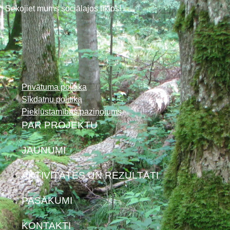
Sekojiet mums sociālajos tīklos!
Privātuma politika
Sīkdatņu politika
Piekļūstamības paziņojums
PAR PROJEKTU
JAUNUMI
AKTIVITĀTES UN REZULTĀTI
PASĀKUMI
KONTAKTI