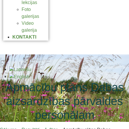
lekcijas
Foto
galerijas
Video
galerija
KONTAKTI
Apmācību plāns Dabas
aizsardzības pārvaldes
personālam