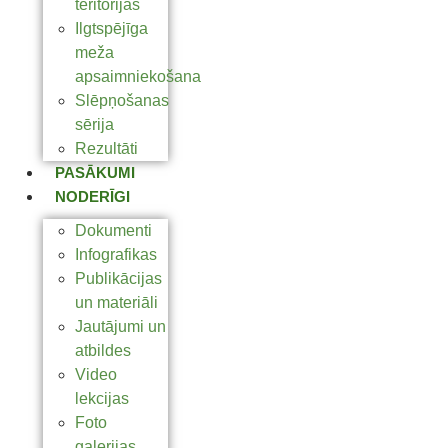
teritorijas
Ilgtspējīga
meža
apsaimniekošana
Slēpņošanas
sērija
Rezultāti
PASĀKUMI
NODERĪGI
Dokumenti
Infografikas
Publikācijas
un materiāli
Jautājumi un
atbildes
Video
lekcijas
Foto
galerijas