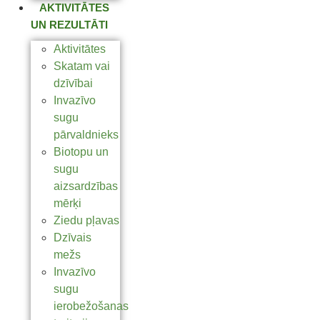
AKTIVITĀTES
UN REZULTĀTI
Aktivitātes
Skatam vai
dzīvībai
Invazīvo
sugu
pārvaldnieks
Biotopu un
sugu
aizsardzības
mērķi
Ziedu pļavas
Dzīvais
mežs
Invazīvo
sugu
ierobežošanas