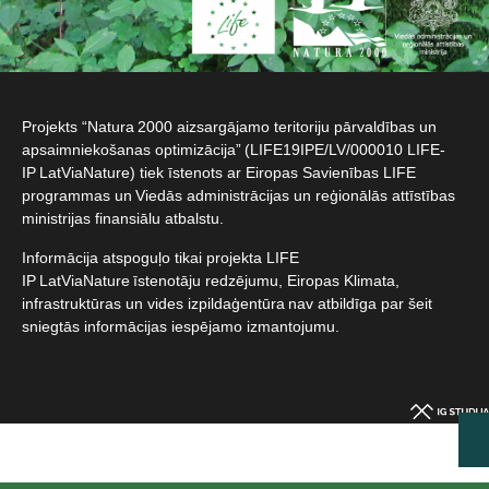
Projekts “Natura 2000 aizsargājamo teritoriju pārvaldības un
apsaimniekošanas optimizācija” (LIFE19IPE/LV/000010 LIFE-
IP LatViaNature) tiek īstenots ar Eiropas Savienības LIFE
programmas un Viedās administrācijas un reģionālās attīstības
ministrijas finansiālu atbalstu.​
Informācija atspoguļo tikai projekta LIFE
IP LatViaNature īstenotāju redzējumu, Eiropas Klimata,
infrastruktūras un vides izpildaģentūra nav atbildīga par šeit
sniegtās informācijas iespējamo izmantojumu.​