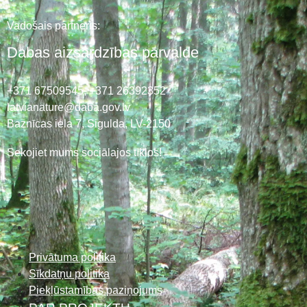
Vadošais partneris:
Dabas aizsardzības pārvalde
+371 67509545,
+371 26392352
latvianature@daba.gov.lv
Baznīcas iela 7, Sigulda, LV-2150
Sekojiet mums sociālajos tīklos!
Privātuma politika
Sīkdatņu politika
Piekļūstamības paziņojums