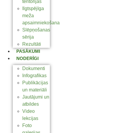
teritorijas
Ilgtspējīga
meža
apsaimniekošana
Slēpņošanas
sērija
Rezultāti
PASĀKUMI
NODERĪGI
Dokumenti
Infografikas
Publikācijas
un materiāli
Jautājumi un
atbildes
Video
lekcijas
Foto
galerijas