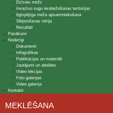
Dzīvais mežs
Invazīvo sugu ierobežošanas teritorijas
Ilgtspējīga meža apsaimniekošana
Slēpņošanas sērija
Rezultāti
Pasākumi
Noderīgi
Dokumenti
Infografikas
Publikācijas un materiāli
Jautājumi un atbildes
Video lekcijas
Foto galerijas
Video galerija
Kontakti
MEKLĒŠANA