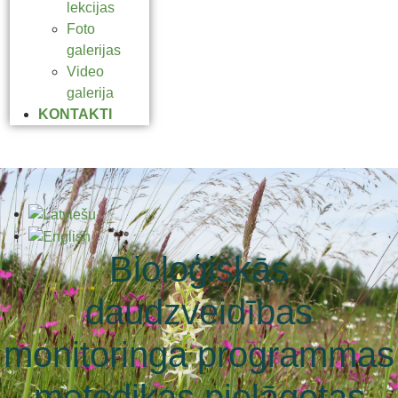
lekcijas
Foto
galerijas
Video
galerija
KONTAKTI
Bioloģiskās
daudzveidības
monitoringa programmas
metodikas pielāgotas