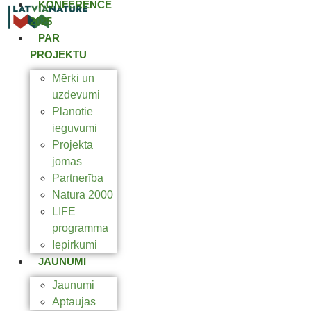
KONFERENCE
2025
PAR
PROJEKTU
Mērķi un
uzdevumi
Plānotie
ieguvumi
Projekta
jomas
Partnerība
Natura 2000
LIFE
programma
Iepirkumi
JAUNUMI
Jaunumi
Aptaujas