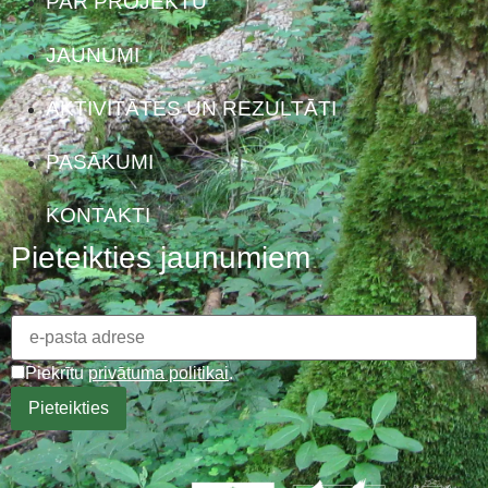
PAR PROJEKTU
JAUNUMI
AKTIVITĀTES UN REZULTĀTI
PASĀKUMI
KONTAKTI
Pieteikties jaunumiem
Piekrītu
privātuma politikai
.