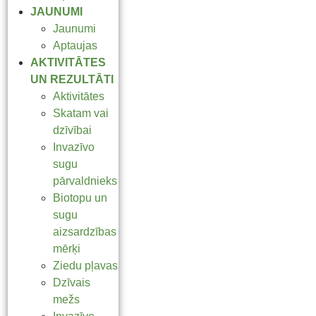
JAUNUMI
Jaunumi
Aptaujas
AKTIVITĀTES
UN REZULTĀTI
Aktivitātes
Skatam vai
dzīvībai
Invazīvo
sugu
pārvaldnieks
Biotopu un
sugu
aizsardzības
mērķi
Ziedu pļavas
Dzīvais
mežs