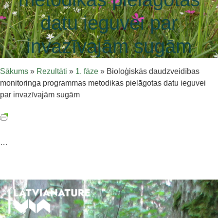
datu ieguvei par
invazīvajām sugām
Sākums
»
Rezultāti
»
1. fāze
»
Bioloģiskās daudzveidības
monitoringa programmas metodikas pielāgotas datu ieguvei
par invazīvajām sugām
…