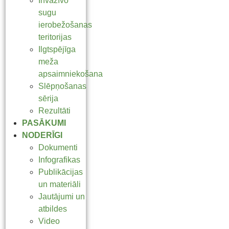
Invazīvo
sugu
ierobežošanas
teritorijas
Ilgtspējīga
meža
apsaimniekošana
Slēpņošanas
sērija
Rezultāti
PASĀKUMI
NODERĪGI
Dokumenti
Infografikas
Publikācijas
un materiāli
Jautājumi un
atbildes
Video