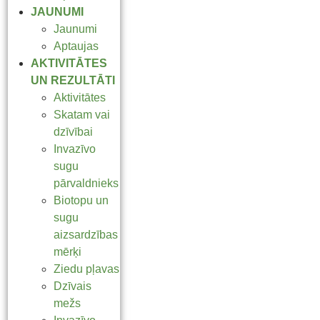
JAUNUMI
Jaunumi
Aptaujas
AKTIVITĀTES
UN REZULTĀTI
Aktivitātes
Skatam vai
dzīvībai
Invazīvo
sugu
pārvaldnieks
Biotopu un
sugu
aizsardzības
mērķi
Ziedu pļavas
Dzīvais
mežs