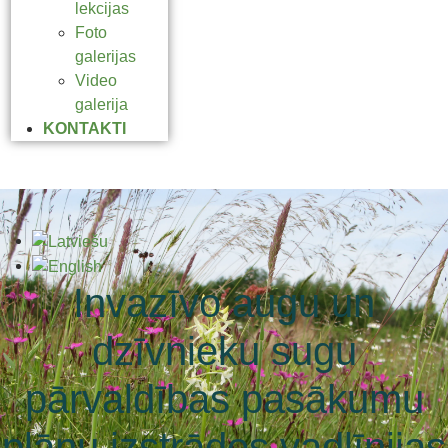
lekcijas
Foto
galerijas
Video
galerija
KONTAKTI
Invazīvo augu un
dzīvnieku sugu
pārvaldības pasākumu
plānu izstrādes vadlīnijas