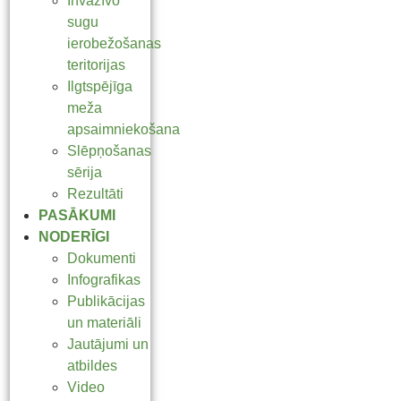
Invazīvo
sugu
ierobežošanas
teritorijas
Ilgtspējīga
meža
apsaimniekošana
Slēpņošanas
sērija
Rezultāti
PASĀKUMI
NODERĪGI
Dokumenti
Infografikas
Publikācijas
un materiāli
Jautājumi un
atbildes
Video