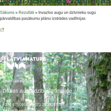
Sākums
»
Rezultāti
»
Invazīvo augu un dzīvnieku sugu
pārvaldības pasākumu plānu izstrādes vadlīnijas
Vadošais partneris:
Dabas aizsardzības pārvalde
+371 67509545,
+371 26392352
latvianature@daba.gov.lv