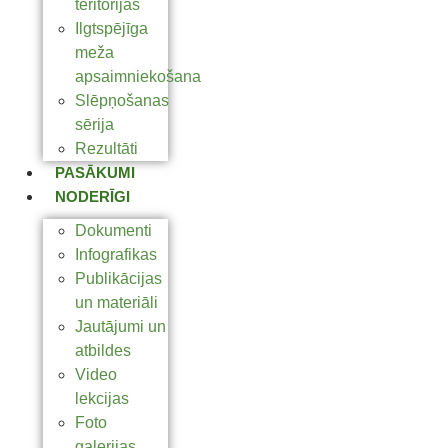
teritorijas
Ilgtspējīga
meža
apsaimniekošana
Slēpņošanas
sērija
Rezultāti
PASĀKUMI
NODERĪGI
Dokumenti
Infografikas
Publikācijas
un materiāli
Jautājumi un
atbildes
Video
lekcijas
Foto
galerijas