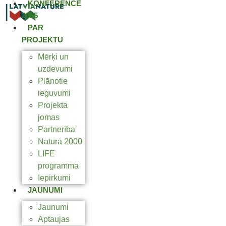
KONFERENCE
2025
PAR
PROJEKTU
Mērķi un
uzdevumi
Plānotie
ieguvumi
Projekta
jomas
Partnerība
Natura 2000
LIFE
programma
Iepirkumi
JAUNUMI
Jaunumi
Aptaujas