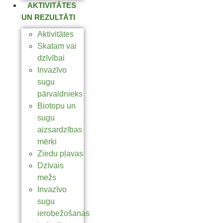
AKTIVITĀTES
UN REZULTĀTI
Aktivitātes
Skatam vai
dzīvībai
Invazīvo
sugu
pārvaldnieks
Biotopu un
sugu
aizsardzības
mērķi
Ziedu pļavas
Dzīvais
mežs
Invazīvo
sugu
ierobežošanas