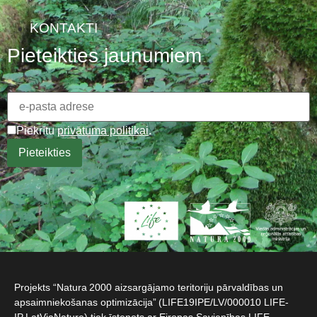
KONTAKTI
Pieteikties jaunumiem
Piekrītu
privātuma politikai
.
Projekts “Natura 2000 aizsargājamo teritoriju pārvaldības un
apsaimniekošanas optimizācija” (LIFE19IPE/LV/000010 LIFE-
IP LatViaNature) tiek īstenots ar Eiropas Savienības LIFE