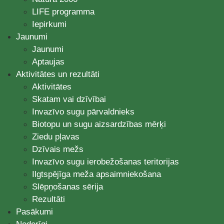
LIFE programma
Iepirkumi
Jaunumi
Jaunumi
Aptaujas
Aktivitātes un rezultāti
Aktivitātes
Skatam vai dzīvībai
Invazīvo sugu pārvaldnieks
Biotopu un sugu aizsardzības mērķi
Ziedu pļavas
Dzīvais mežs
Invazīvo sugu ierobežošanas teritorijas
Ilgtspējīga meža apsaimniekošana
Slēpņošanas sērija
Rezultāti
Pasākumi