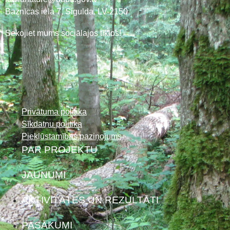
Baznīcas iela 7, Sigulda, LV-2150
Sekojiet mums sociālajos tīklos!
Privātuma politika
Sīkdatņu politika
Piekļūstamības paziņojums
PAR PROJEKTU
JAUNUMI
AKTIVITĀTES UN REZULTĀTI
PASĀKUMI