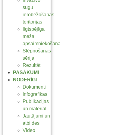
Invazīvo
sugu
ierobežošanas
teritorijas
Ilgtspējīga
meža
apsaimniekošana
Slēpņošanas
sērija
Rezultāti
PASĀKUMI
NODERĪGI
Dokumenti
Infografikas
Publikācijas
un materiāli
Jautājumi un
atbildes
Video