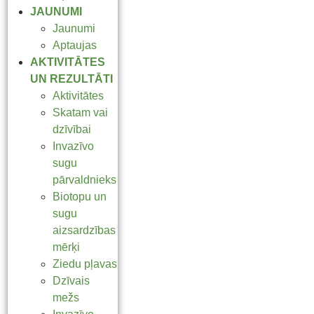
JAUNUMI
Jaunumi
Aptaujas
AKTIVITĀTES
UN REZULTĀTI
Aktivitātes
Skatam vai
dzīvībai
Invazīvo
sugu
pārvaldnieks
Biotopu un
sugu
aizsardzības
mērķi
Ziedu pļavas
Dzīvais
mežs