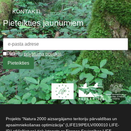
KONTAKTI
Pieteikties jaunumiem
Piekrītu
privātuma politikai
.
Projekts “Natura 2000 aizsargājamo teritoriju pārvaldības un
apsaimniekošanas optimizācija” (LIFE19IPE/LV/000010 LIFE-
IP LatViaNature) tiek īstenots ar Eiropas Savienības LIFE