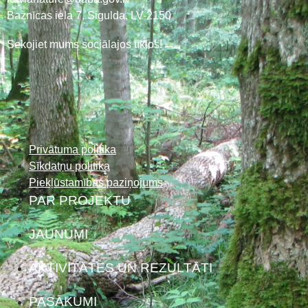
Baznīcas iela 7, Sigulda, LV-2150
Sekojiet mums sociālajos tīklos!
Privātuma politika
Sīkdatņu politika
Piekļūstamības paziņojums
PAR PROJEKTU
JAUNUMI
AKTIVITĀTES UN REZULTĀTI
PASĀKUMI