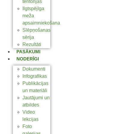
teritorijas
Ilgtspējīga
meža
apsaimniekošana
Slēpņošanas
sērija
Rezultāti
PASĀKUMI
NODERĪGI
Dokumenti
Infografikas
Publikācijas
un materiāli
Jautājumi un
atbildes
Video
lekcijas
Foto
galerijas