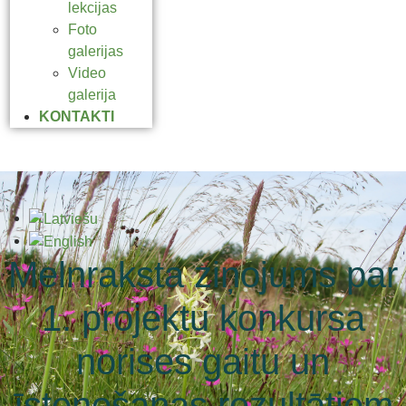
lekcijas
Foto
galerijas
Video
galerija
KONTAKTI
Melnraksta ziņojums par
1. projektu konkursa
norises gaitu un
īstenošanas rezultātiem