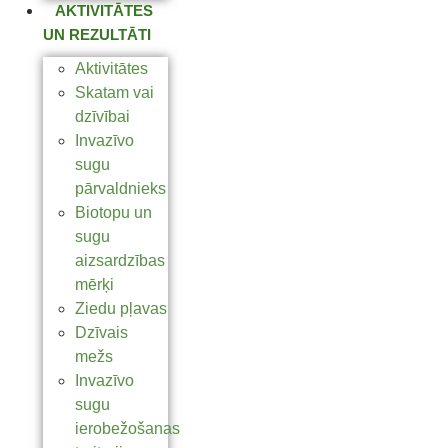
AKTIVITĀTES
UN REZULTĀTI
Aktivitātes
Skatam vai
dzīvībai
Invazīvo
sugu
pārvaldnieks
Biotopu un
sugu
aizsardzības
mērķi
Ziedu pļavas
Dzīvais
mežs
Invazīvo
sugu
ierobežošanas