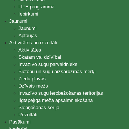
LIFE programma
Iepirkumi
Jaunumi
Jaunumi
Aptaujas
Aktivitātes un rezultāti
Aktivitātes
Skatam vai dzīvībai
Invazīvo sugu pārvaldnieks
Biotopu un sugu aizsardzības mērķi
Ziedu pļavas
Dzīvais mežs
Invazīvo sugu ierobežošanas teritorijas
Ilgtspējīga meža apsaimniekošana
Slēpņošanas sērija
Rezultāti
Pasākumi