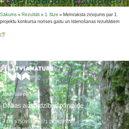
Sākums
»
Rezultāti
»
1. fāze
»
Melnraksta ziņojums par 1.
projektu konkursa norises gaitu un īstenošanas rezultātiem
Vadošais partneris:
Dabas aizsardzības pārvalde
+371 67509545,
+371 26392352
latvianature@daba.gov.lv