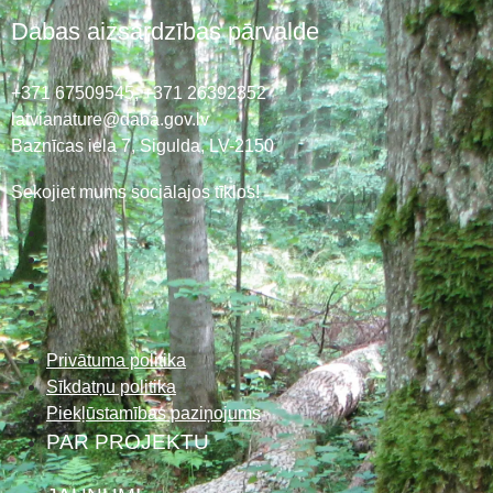
Dabas aizsardzības pārvalde
+371 67509545,
+371 26392352
latvianature@daba.gov.lv
Baznīcas iela 7, Sigulda, LV-2150
Sekojiet mums sociālajos tīklos!
Privātuma politika
Sīkdatņu politika
Piekļūstamības paziņojums
PAR PROJEKTU