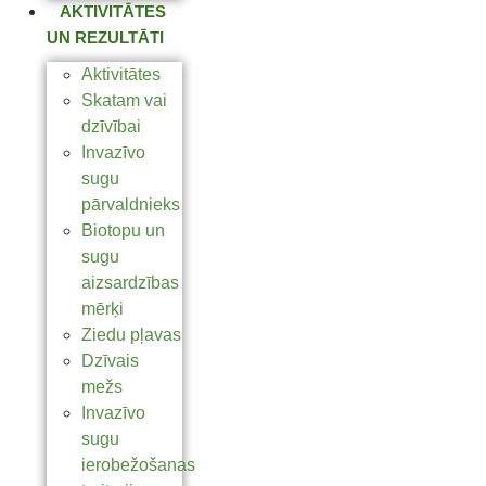
AKTIVITĀTES
UN REZULTĀTI
Aktivitātes
Skatam vai
dzīvībai
Invazīvo
sugu
pārvaldnieks
Biotopu un
sugu
aizsardzības
mērķi
Ziedu pļavas
Dzīvais
mežs
Invazīvo
sugu
ierobežošanas