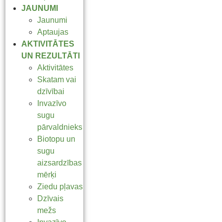
JAUNUMI
Jaunumi
Aptaujas
AKTIVITĀTES
UN REZULTĀTI
Aktivitātes
Skatam vai
dzīvībai
Invazīvo
sugu
pārvaldnieks
Biotopu un
sugu
aizsardzības
mērķi
Ziedu pļavas
Dzīvais
mežs