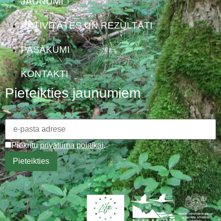
JAUNUMI
AKTIVITĀTES UN REZULTĀTI
PASĀKUMI
KONTAKTI
Pieteikties jaunumiem
Piekrītu
privātuma politikai
.