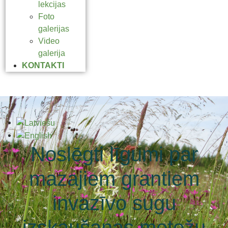
lekcijas
Foto
galerijas
Video
galerija
KONTAKTI
Noslēgti līgumi par
mazajiem grantiem
invazīvo sugu
izskaušanas metožu