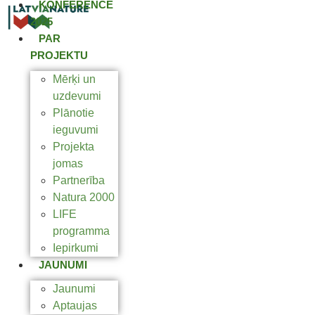
KONFERENCE
2025
PAR
PROJEKTU
Mērķi un
uzdevumi
Plānotie
ieguvumi
Projekta
jomas
Partnerība
Natura 2000
LIFE
programma
Iepirkumi
JAUNUMI
Jaunumi
Aptaujas