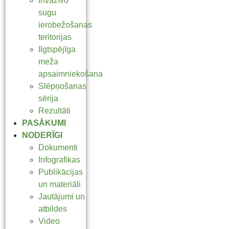
Invazīvo
sugu
ierobežošanas
teritorijas
Ilgtspējīga
meža
apsaimniekošana
Slēpņošanas
sērija
Rezultāti
PASĀKUMI
NODERĪGI
Dokumenti
Infografikas
Publikācijas
un materiāli
Jautājumi un
atbildes
Video