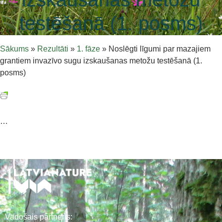
testēšanā (1. posms)
Sākums
»
Rezultāti
»
1. fāze
»
Noslēgti līgumi par mazajiem
grantiem invazīvo sugu izskaušanas metožu testēšanā (1.
posms)
…
Vadošais partneris: