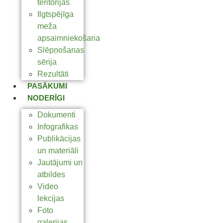
teritorijas
Ilgtspējīga
meža
apsaimniekošana
Slēpņošanas
sērija
Rezultāti
PASĀKUMI
NODERĪGI
Dokumenti
Infografikas
Publikācijas
un materiāli
Jautājumi un
atbildes
Video
lekcijas
Foto
galerijas