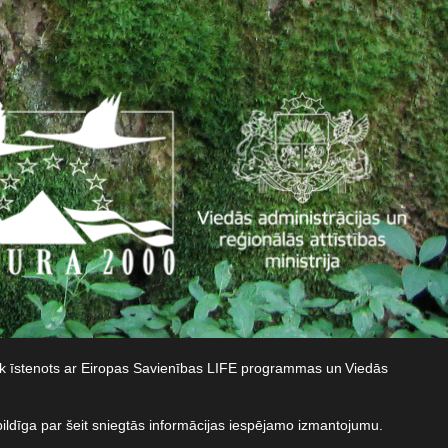
iek īstenots ar Eiropas Savienības LIFE programmas un Viedās
bildīga par šeit sniegtās informācijas iespējamo izmantojumu.​