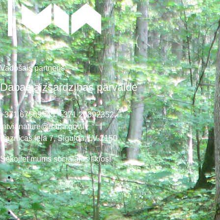
Vadošais partneris:
Dabas aizsardzības pārvalde
+371 67509545,
+371 26392352
latvianature@daba.gov.lv
Baznīcas iela 7, Sigulda, LV-2150
Sekojiet mums sociālajos tīklos!