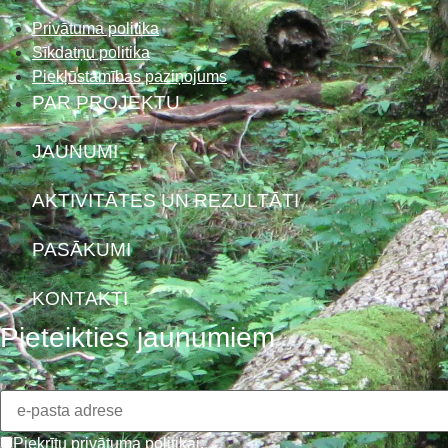
Privātuma politika
Sīkdatņu politika
Piekļūstamības paziņojums
PAR PROJEKTU
JAUNUMI
AKTIVITĀTES UN REZULTĀTI
PASĀKUMI
KONTAKTI
Pieteikties jaunumiem
Piekrītu
privātuma politikai
.