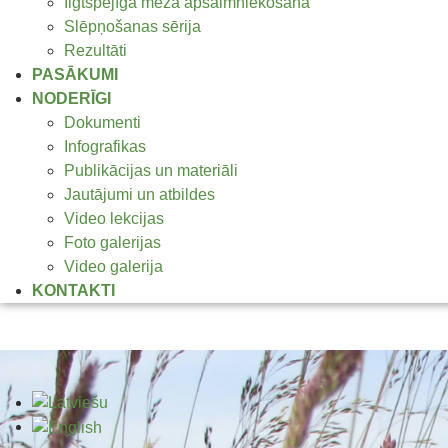
Ilgtspējīga meža apsaimniekošana
Slēpņošanas sērija
Rezultāti
PASĀKUMI
NODERĪGI
Dokumenti
Infografikas
Publikācijas un materiāli
Jautājumi un atbildes
Video lekcijas
Foto galerijas
Video galerija
KONTAKTI