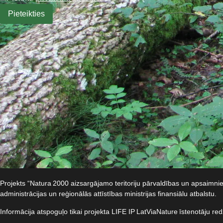
Projekts “Natura 2000 aizsargājamo teritoriju pārvaldības un apsaimn
administrācijas un reģionālās attīstības ministrijas finansiālu atbalstu.​
Informācija atspoguļo tikai projekta LIFE IP LatViaNature īstenotāju re