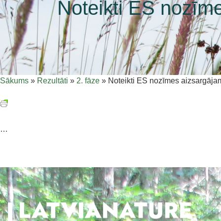
Noteikti ES nozīme
Sākums
»
Rezultāti
»
2. fāze
»
Noteikti ES nozīmes aizsargāja
…