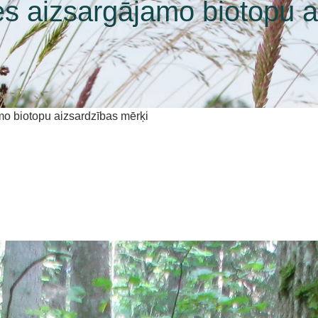
s aizsargājamo biotopu a
mo biotopu aizsardzības mērķi