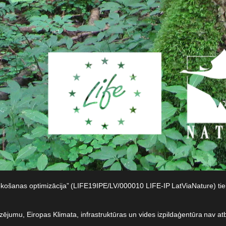
iekošanas optimizācija” (LIFE19IPE/LV/000010 LIFE-IP LatViaNature) t
dzējumu, Eiropas Klimata, infrastruktūras un vides izpildaģentūra nav at