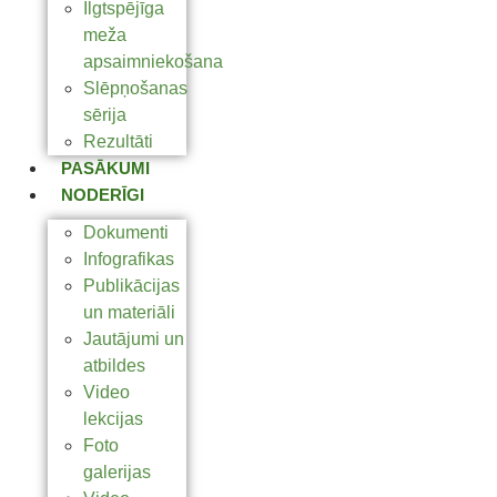
Ilgtspējīga
meža
apsaimniekošana
Slēpņošanas
sērija
Rezultāti
PASĀKUMI
NODERĪGI
Dokumenti
Infografikas
Publikācijas
un materiāli
Jautājumi un
atbildes
Video
lekcijas
Foto
galerijas