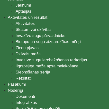
Jaunumi
Aptaujas
Aktivitātes un rezultāti
Aktivitātes
Skatam vai dzīvībai
Invazīvo sugu pārvaldnieks
Biotopu un sugu aizsardzības mērķi
Ziedu pļavas
Dzīvais mežs
Invazīvo sugu ierobežošanas teritorijas
Ilgtspējīga meža apsaimniekošana
Slēpņošanas sērija
Rezultāti
Pasākumi
Noderīgi
Dokumenti
Infografikas
Publikācijas un materiāli