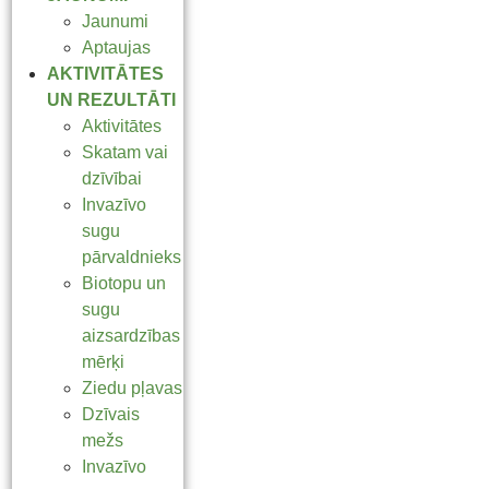
Jaunumi
Aptaujas
AKTIVITĀTES
UN REZULTĀTI
Aktivitātes
Skatam vai
dzīvībai
Invazīvo
sugu
pārvaldnieks
Biotopu un
sugu
aizsardzības
mērķi
Ziedu pļavas
Dzīvais
mežs
Invazīvo