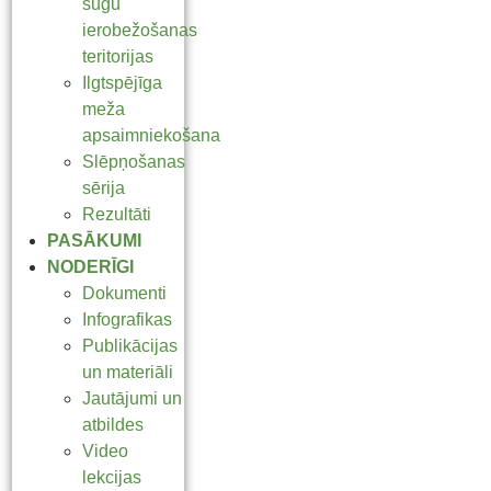
sugu
ierobežošanas
teritorijas
Ilgtspējīga
meža
apsaimniekošana
Slēpņošanas
sērija
Rezultāti
PASĀKUMI
NODERĪGI
Dokumenti
Infografikas
Publikācijas
un materiāli
Jautājumi un
atbildes
Video
lekcijas