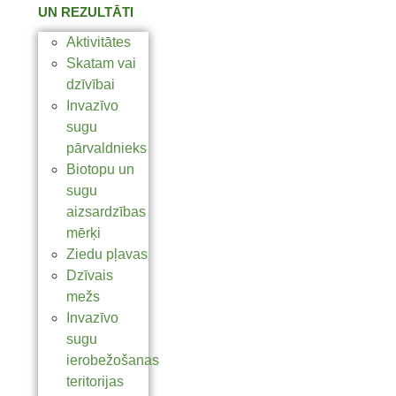
UN REZULTĀTI
Aktivitātes
Skatam vai
dzīvībai
Invazīvo
sugu
pārvaldnieks
Biotopu un
sugu
aizsardzības
mērķi
Ziedu pļavas
Dzīvais
mežs
Invazīvo
sugu
ierobežošanas
teritorijas