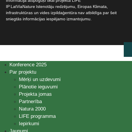
Informācija atspoguļo tikai projekta LIFE
IP LatViaNature īstenotāju redzējumu, Eiropas Klimata,
infrastruktūras un vides izpildaģentūra nav atbildīga par šeit
sniegtās informācijas iespējamo izmantojumu.​
Konference 2025
Par projektu
Mērķi un uzdevumi
Plānotie ieguvumi
Projekta jomas
Partnerība
Natura 2000
LIFE programma
Iepirkumi
Jaunumi