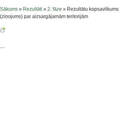
Sākums
»
Rezultāti
»
2. fāze
»
Rezultātu kopsavilkums
(ziņojums) par aizsargājamām teritorijām
…
Vadošais partneris:
Dabas aizsardzības pārvalde
+371 67509545,
+371 26392352
latvianature@daba.gov.lv
Baznīcas iela 7, Sigulda, LV-2150