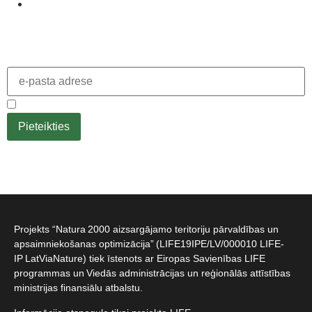
KONTAKTI
Pieteikties jaunumiem
Piekrītu
privātuma politikai
.
Projekts “Natura 2000 aizsargājamo teritoriju pārvaldības un
apsaimniekošanas optimizācija” (LIFE19IPE/LV/000010 LIFE-
IP LatViaNature) tiek īstenots ar Eiropas Savienības LIFE
programmas un Viedās administrācijas un reģionālās attīstības
ministrijas finansiālu atbalstu.​