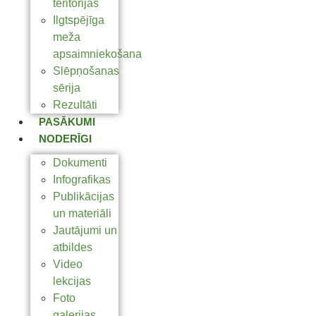
teritorijas
Ilgtspējīga
meža
apsaimniekošana
Slēpņošanas
sērija
Rezultāti
PASĀKUMI
NODERĪGI
Dokumenti
Infografikas
Publikācijas
un materiāli
Jautājumi un
atbildes
Video
lekcijas
Foto
galerijas