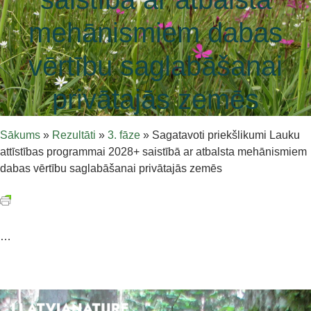
mehānismiem dabas
vērtību saglabāšanai
privātajās zemēs
Sākums
»
Rezultāti
»
3. fāze
»
Sagatavoti priekšlikumi Lauku
attīstības programmai 2028+ saistībā ar atbalsta mehānismiem
dabas vērtību saglabāšanai privātajās zemēs
…