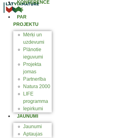
KONFERENCE
2025
PAR
PROJEKTU
Mērķi un
uzdevumi
Plānotie
ieguvumi
Projekta
jomas
Partnerība
Natura 2000
LIFE
programma
Iepirkumi
JAUNUMI
Jaunumi
Aptaujas