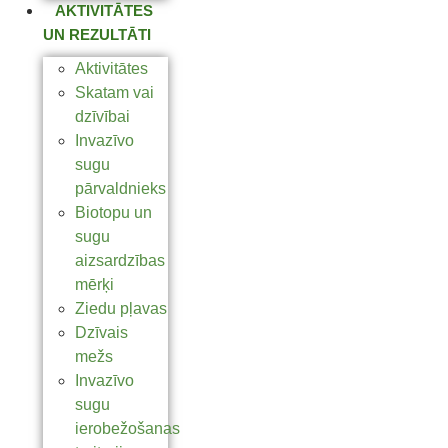
AKTIVITĀTES
UN REZULTĀTI
Aktivitātes
Skatam vai
dzīvībai
Invazīvo
sugu
pārvaldnieks
Biotopu un
sugu
aizsardzības
mērķi
Ziedu pļavas
Dzīvais
mežs
Invazīvo
sugu
ierobežošanas