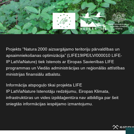
Projekts “Natura 2000 aizsargājamo teritoriju pārvaldības un
apsaimniekošanas optimizācija” (LIFE19IPE/LV/000010 LIFE-
IP LatViaNature) tiek īstenots ar Eiropas Savienības LIFE
programmas un Viedās administrācijas un reģionālās attīstības
ministrijas finansiālu atbalstu.​
Informācija atspoguļo tikai projekta LIFE
IP LatViaNature īstenotāju redzējumu, Eiropas Klimata,
infrastruktūras un vides izpildaģentūra nav atbildīga par šeit
sniegtās informācijas iespējamo izmantojumu.​