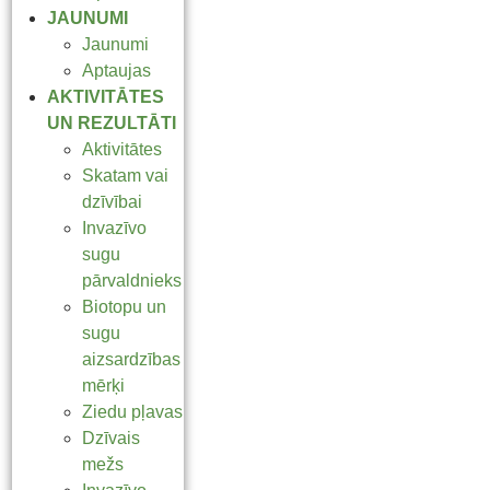
JAUNUMI
Jaunumi
Aptaujas
AKTIVITĀTES
UN REZULTĀTI
Aktivitātes
Skatam vai
dzīvībai
Invazīvo
sugu
pārvaldnieks
Biotopu un
sugu
aizsardzības
mērķi
Ziedu pļavas
Dzīvais
mežs