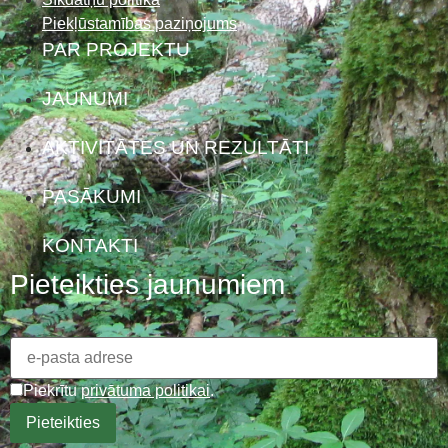
Piekļūstamības paziņojums
PAR PROJEKTU
JAUNUMI
AKTIVITĀTES UN REZULTĀTI
PASĀKUMI
KONTAKTI
Pieteikties jaunumiem
Piekrītu
privātuma politikai
.