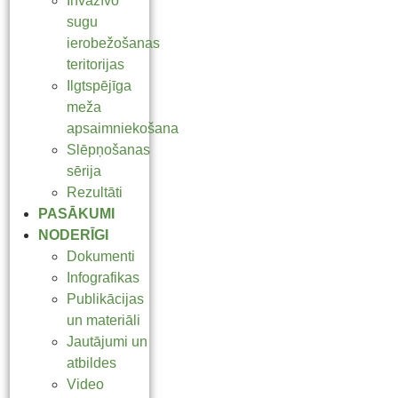
Invazīvo
sugu
ierobežošanas
teritorijas
Ilgtspējīga
meža
apsaimniekošana
Slēpņošanas
sērija
Rezultāti
PASĀKUMI
NODERĪGI
Dokumenti
Infografikas
Publikācijas
un materiāli
Jautājumi un
atbildes
Video