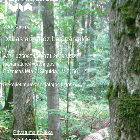
Vadošais partneris:
Dabas aizsardzības pārvalde
+371 67509545,
+371 26392352
latvianature@daba.gov.lv
Baznīcas iela 7, Sigulda, LV-2150
Sekojiet mums sociālajos tīklos!
Privātuma politika
Sīkdatņu politika