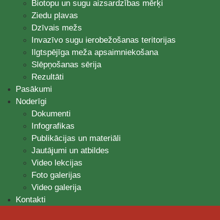
Biotopu un sugu aizsardzības mērķi
Ziedu pļavas
Dzīvais mežs
Invazīvo sugu ierobežošanas teritorijas
Ilgtspējīga meža apsaimniekošana
Slēpņošanas sērija
Rezultāti
Pasākumi
Noderīgi
Dokumenti
Infografikas
Publikācijas un materiāli
Jautājumi un atbildes
Video lekcijas
Foto galerijas
Video galerija
Kontakti