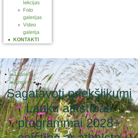
lekcijas
Foto
galerijas
Video
galerija
KONTAKTI
Sagatavoti priekšlikumi
Lauku attīstības
programmai 2028+
saistībā ar atbalsta