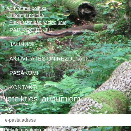
Privātuma politika
Sīkdatņu politika
Piekļūstamības paziņojums
PAR PROJEKTU
JAUNUMI
AKTIVITĀTES UN REZULTĀTI
PASĀKUMI
KONTAKTI
Pieteikties jaunumiem
Piekrītu
privātuma politikai
.