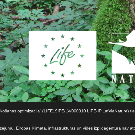
iekošanas optimizācija” (LIFE19IPE/LV/000010 LIFE-IP LatViaNature) t
dzējumu, Eiropas Klimata, infrastruktūras un vides izpildaģentūra nav at