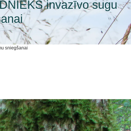
DNIEKS invazīvo sugu
šanai
mu sniegšanai