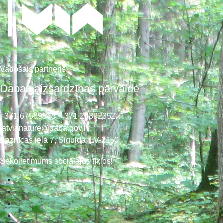
Vadošais partneris:
Dabas aizsardzības pārvalde
+371 67509545,
+371 26392352
latvianature@daba.gov.lv
Baznīcas iela 7, Sigulda, LV-2150
Sekojiet mums sociālajos tīklos!