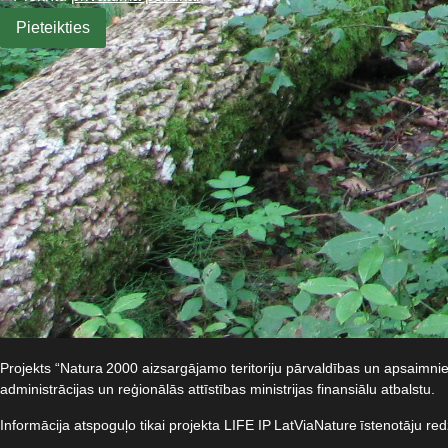
Projekts “Natura 2000 aizsargājamo teritoriju pārvaldības un apsaimn
administrācijas un reģionālās attīstības ministrijas finansiālu atbalstu.​
Informācija atspoguļo tikai projekta LIFE IP LatViaNature īstenotāju re