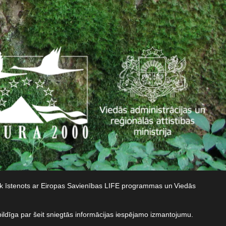
iek īstenots ar Eiropas Savienības LIFE programmas un Viedās
bildīga par šeit sniegtās informācijas iespējamo izmantojumu.​