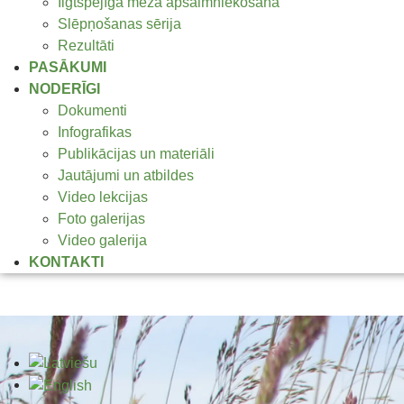
Ilgtspējīga meža apsaimniekošana
Slēpņošanas sērija
Rezultāti
PASĀKUMI
NODERĪGI
Dokumenti
Infografikas
Publikācijas un materiāli
Jautājumi un atbildes
Video lekcijas
Foto galerijas
Video galerija
KONTAKTI