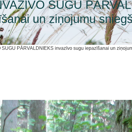
e INVAZĪVO SUGU PĀRVAL
īšanai un ziņojumu snieg
VO SUGU PĀRVALDNIEKS invazīvo sugu iepazīšanai un ziņoju