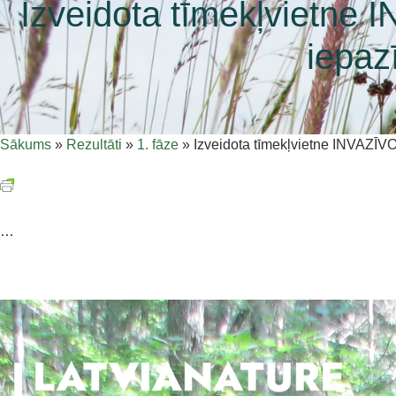
Izveidota tīmekļvietn
iepaz
Sākums
»
Rezultāti
»
1. fāze
»
Izveidota tīmekļvietne INVAZĪ
…