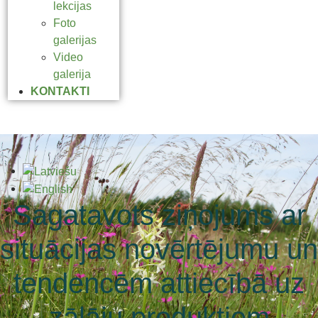
lekcijas
Foto
galerijas
Video
galerija
KONTAKTI
Sagatavots ziņojums ar
situācijas novērtējumu un
tendencēm attiecībā uz
zālāju produktiem