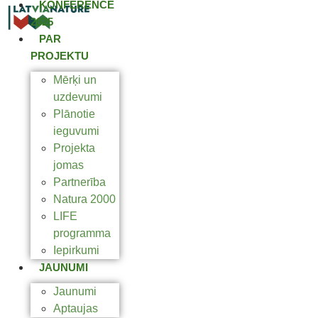
KONFERENCE
2025
PAR
PROJEKTU
Mērķi un
uzdevumi
Plānotie
ieguvumi
Projekta
jomas
Partnerība
Natura 2000
LIFE
programma
Iepirkumi
JAUNUMI
Jaunumi
Aptaujas