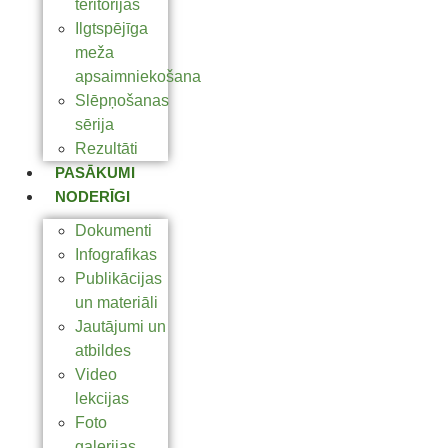
teritorijas
Ilgtspējīga
meža
apsaimniekošana
Slēpņošanas
sērija
Rezultāti
PASĀKUMI
NODERĪGI
Dokumenti
Infografikas
Publikācijas
un materiāli
Jautājumi un
atbildes
Video
lekcijas
Foto
galerijas