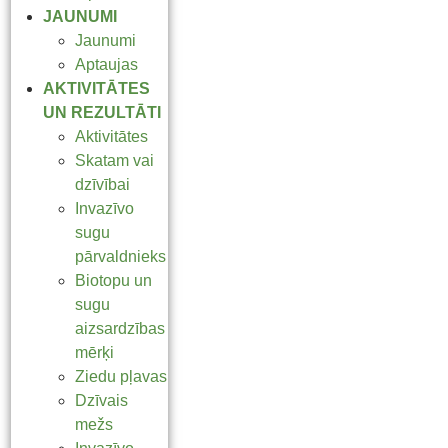
JAUNUMI
Jaunumi
Aptaujas
AKTIVITĀTES
UN REZULTĀTI
Aktivitātes
Skatam vai
dzīvībai
Invazīvo
sugu
pārvaldnieks
Biotopu un
sugu
aizsardzības
mērķi
Ziedu pļavas
Dzīvais
mežs