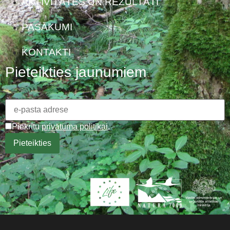
AKTIVITĀTES UN REZULTĀTI
PASĀKUMI
KONTAKTI
Pieteikties jaunumiem
Piekrītu
privātuma politikai
.