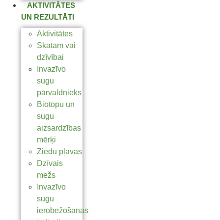
AKTIVITĀTES
UN REZULTĀTI
Aktivitātes
Skatam vai
dzīvībai
Invazīvo
sugu
pārvaldnieks
Biotopu un
sugu
aizsardzības
mērķi
Ziedu pļavas
Dzīvais
mežs
Invazīvo
sugu
ierobežošanas