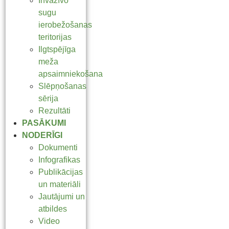
Invazīvo
sugu
ierobežošanas
teritorijas
Ilgtspējīga
meža
apsaimniekošana
Slēpņošanas
sērija
Rezultāti
PASĀKUMI
NODERĪGI
Dokumenti
Infografikas
Publikācijas
un materiāli
Jautājumi un
atbildes
Video