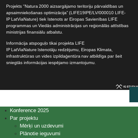
Projekts “Natura 2000 aizsargājamo teritoriju pārvaldības un
apsaimniekošanas optimizācija” (LIFE19IPE/LV/000010 LIFE-
IP LatViaNature) tiek īstenots ar Eiropas Savienības LIFE
programmas un Viedās administrācijas un reģionālās attīstības
ministrijas finansiālu atbalstu.​
Informācija atspoguļo tikai projekta LIFE
IP LatViaNature īstenotāju redzējumu, Eiropas Klimata,
infrastruktūras un vides izpildaģentūra nav atbildīga par šeit
sniegtās informācijas iespējamo izmantojumu.​
Konference 2025
Par projektu
Mērķi un uzdevumi
Plānotie ieguvumi