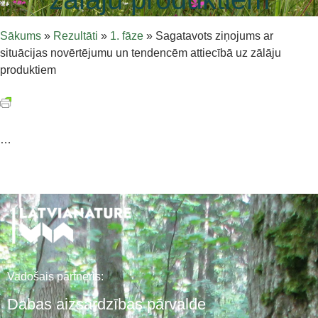
Sākums
»
Rezultāti
»
1. fāze
»
Sagatavots ziņojums ar
situācijas novērtējumu un tendencēm attiecībā uz zālāju
produktiem
…
Vadošais partneris:
Dabas aizsardzības pārvalde