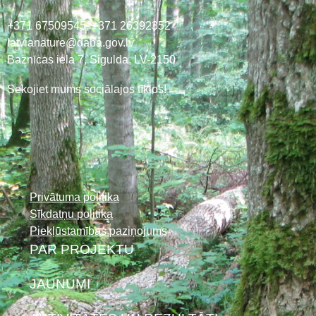
+371 67509545,
+371 26392352
latvianature@daba.gov.lv
Baznīcas iela 7, Sigulda, LV-2150
Sekojiet mums sociālajos tīklos!
Privātuma politika
Sīkdatņu politika
Piekļūstamības paziņojums
PAR PROJEKTU
JAUNUMI