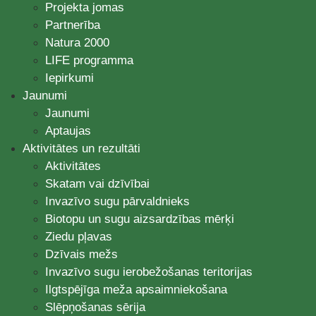
Projekta jomas
Partnerība
Natura 2000
LIFE programma
Iepirkumi
Jaunumi
Jaunumi
Aptaujas
Aktivitātes un rezultāti
Aktivitātes
Skatam vai dzīvībai
Invazīvo sugu pārvaldnieks
Biotopu un sugu aizsardzības mērķi
Ziedu pļavas
Dzīvais mežs
Invazīvo sugu ierobežošanas teritorijas
Ilgtspējīga meža apsaimniekošana
Slēpņošanas sērija