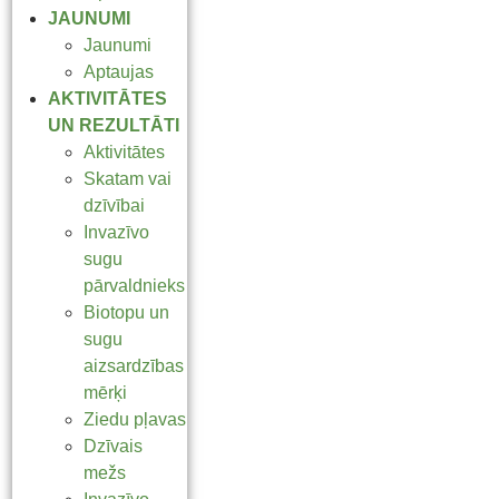
JAUNUMI
Jaunumi
Aptaujas
AKTIVITĀTES
UN REZULTĀTI
Aktivitātes
Skatam vai
dzīvībai
Invazīvo
sugu
pārvaldnieks
Biotopu un
sugu
aizsardzības
mērķi
Ziedu pļavas
Dzīvais
mežs