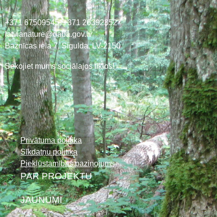
+371 67509545,
+371 26392352
latvianature@daba.gov.lv
Baznīcas iela 7, Sigulda, LV-2150
Sekojiet mums sociālajos tīklos!
Privātuma politika
Sīkdatņu politika
Piekļūstamības paziņojums
PAR PROJEKTU
JAUNUMI