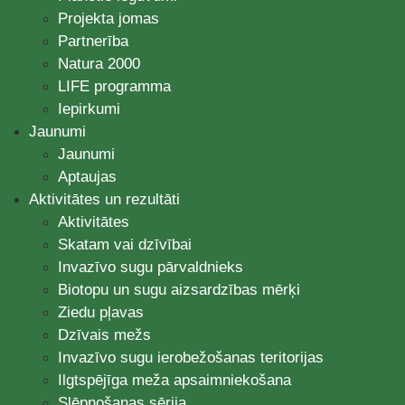
Projekta jomas
Partnerība
Natura 2000
LIFE programma
Iepirkumi
Jaunumi
Jaunumi
Aptaujas
Aktivitātes un rezultāti
Aktivitātes
Skatam vai dzīvībai
Invazīvo sugu pārvaldnieks
Biotopu un sugu aizsardzības mērķi
Ziedu pļavas
Dzīvais mežs
Invazīvo sugu ierobežošanas teritorijas
Ilgtspējīga meža apsaimniekošana
Slēpņošanas sērija