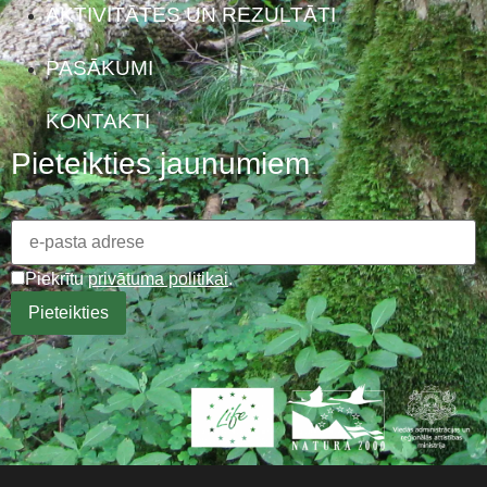
AKTIVITĀTES UN REZULTĀTI
PASĀKUMI
KONTAKTI
Pieteikties jaunumiem
Piekrītu
privātuma politikai
.