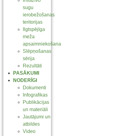
Invazīvo
sugu
ierobežošanas
teritorijas
Ilgtspējīga
meža
apsaimniekošana
Slēpņošanas
sērija
Rezultāti
PASĀKUMI
NODERĪGI
Dokumenti
Infografikas
Publikācijas
un materiāli
Jautājumi un
atbildes
Video