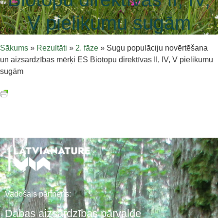
V pielikumu sugām
Sākums
»
Rezultāti
»
2. fāze
»
Sugu populāciju novērtēšana
un aizsardzības mērķi ES Biotopu direktīvas II, IV, V pielikumu
sugām
Vadošais partneris:
Dabas aizsardzības pārvalde