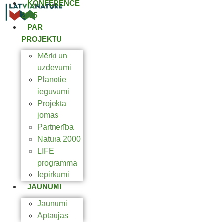
KONFERENCE
2025
PAR
PROJEKTU
Mērķi un
uzdevumi
Plānotie
ieguvumi
Projekta
jomas
Partnerība
Natura 2000
LIFE
programma
Iepirkumi
JAUNUMI
Jaunumi
Aptaujas