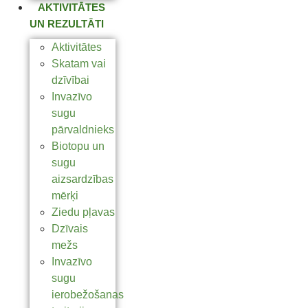
AKTIVITĀTES
UN REZULTĀTI
Aktivitātes
Skatam vai
dzīvībai
Invazīvo
sugu
pārvaldnieks
Biotopu un
sugu
aizsardzības
mērķi
Ziedu pļavas
Dzīvais
mežs
Invazīvo
sugu
ierobežošanas