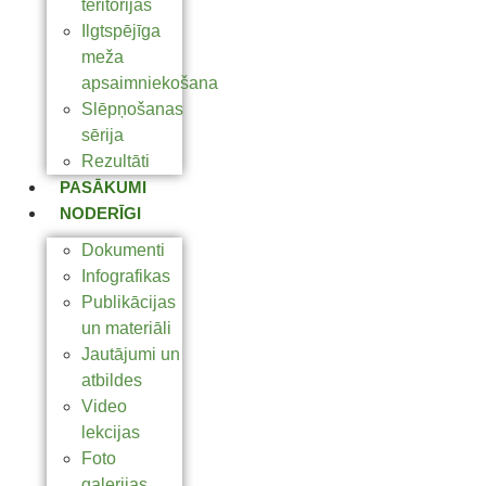
teritorijas
Ilgtspējīga
meža
apsaimniekošana
Slēpņošanas
sērija
Rezultāti
PASĀKUMI
NODERĪGI
Dokumenti
Infografikas
Publikācijas
un materiāli
Jautājumi un
atbildes
Video
lekcijas
Foto
galerijas