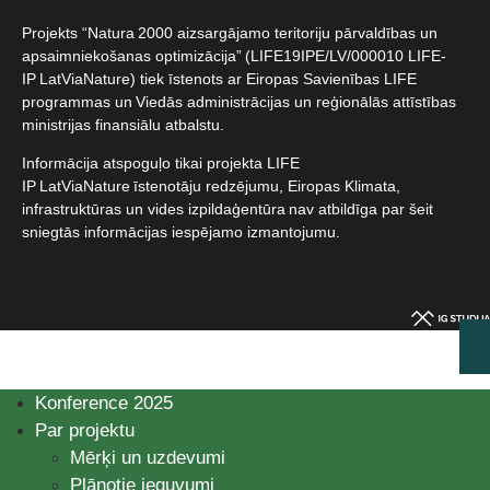
Projekts “Natura 2000 aizsargājamo teritoriju pārvaldības un
apsaimniekošanas optimizācija” (LIFE19IPE/LV/000010 LIFE-
IP LatViaNature) tiek īstenots ar Eiropas Savienības LIFE
programmas un Viedās administrācijas un reģionālās attīstības
ministrijas finansiālu atbalstu.​
Informācija atspoguļo tikai projekta LIFE
IP LatViaNature īstenotāju redzējumu, Eiropas Klimata,
infrastruktūras un vides izpildaģentūra nav atbildīga par šeit
sniegtās informācijas iespējamo izmantojumu.​
Konference 2025
Par projektu
Mērķi un uzdevumi
Plānotie ieguvumi