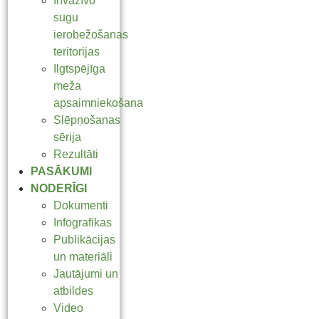
Invazīvo
sugu
ierobežošanas
teritorijas
Ilgtspējīga
meža
apsaimniekošana
Slēpņošanas
sērija
Rezultāti
PASĀKUMI
NODERĪGI
Dokumenti
Infografikas
Publikācijas
un materiāli
Jautājumi un
atbildes
Video