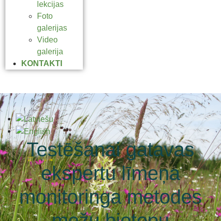
lekcijas
Foto
galerijas
Video
galerija
KONTAKTI
Testēšanai gatavas
ekspertu līmeņa
monitoringa metodes
mežu biotopu