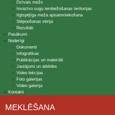
Dzīvais mežs
Invazīvo sugu ierobežošanas teritorijas
Ilgtspējīga meža apsaimniekošana
Slēpņošanas sērija
Rezultāti
Pasākumi
Noderīgi
Dokumenti
Infografikas
Publikācijas un materiāli
Jautājumi un atbildes
Video lekcijas
Foto galerijas
Video galerija
Kontakti
MEKLĒŠANA