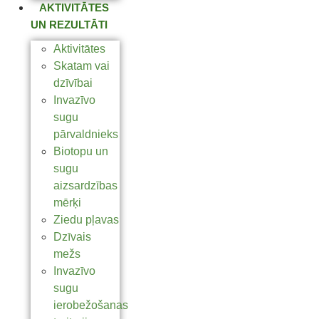
AKTIVITĀTES
UN REZULTĀTI
Aktivitātes
Skatam vai
dzīvībai
Invazīvo
sugu
pārvaldnieks
Biotopu un
sugu
aizsardzības
mērķi
Ziedu pļavas
Dzīvais
mežs
Invazīvo
sugu
ierobežošanas