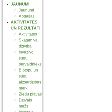
JAUNUMI
Jaunumi
Aptaujas
AKTIVITĀTES
UN REZULTĀTI
Aktivitātes
Skatam vai
dzīvībai
Invazīvo
sugu
pārvaldnieks
Biotopu un
sugu
aizsardzības
mērķi
Ziedu pļavas
Dzīvais
mežs