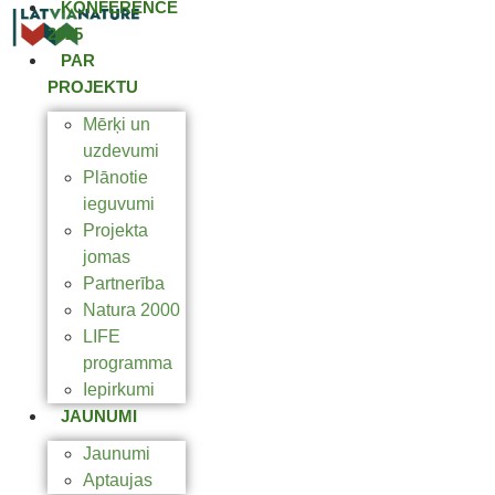
KONFERENCE
2025
PAR
PROJEKTU
Mērķi un
uzdevumi
Plānotie
ieguvumi
Projekta
jomas
Partnerība
Natura 2000
LIFE
programma
Iepirkumi
JAUNUMI
Jaunumi
Aptaujas