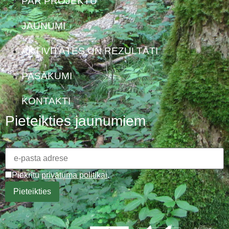
PAR PROJEKTU
JAUNUMI
AKTIVITĀTES UN REZULTĀTI
PASĀKUMI
KONTAKTI
Pieteikties jaunumiem
Piekrītu
privātuma politikai
.