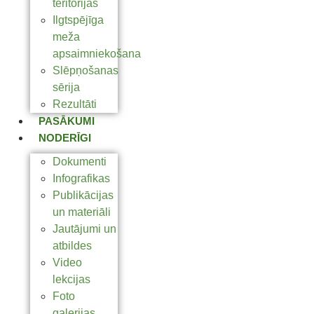
teritorijas
Ilgtspējīga
meža
apsaimniekošana
Slēpņošanas
sērija
Rezultāti
PASĀKUMI
NODERĪGI
Dokumenti
Infografikas
Publikācijas
un materiāli
Jautājumi un
atbildes
Video
lekcijas
Foto
galerijas