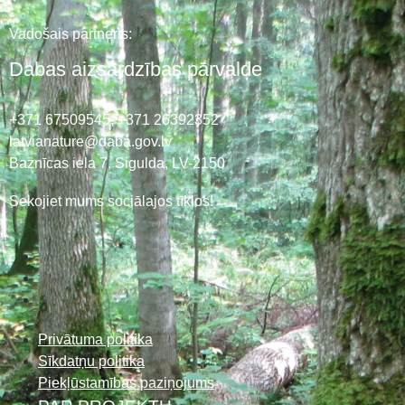
Vadošais partneris:
Dabas aizsardzības pārvalde
+371 67509545,
+371 26392352
latvianature@daba.gov.lv
Baznīcas iela 7, Sigulda, LV-2150
Sekojiet mums sociālajos tīklos!
Privātuma politika
Sīkdatņu politika
Piekļūstamības paziņojums