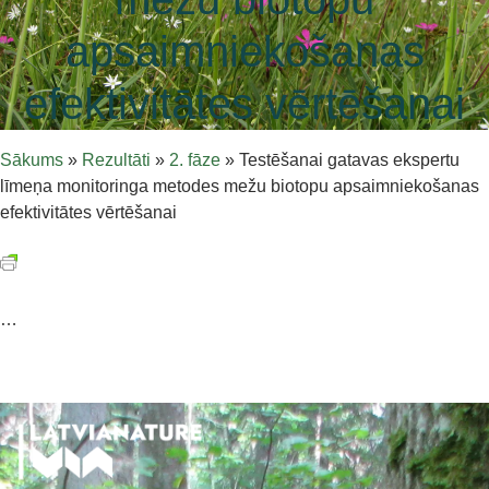
apsaimniekošanas
efektivitātes vērtēšanai
Sākums
»
Rezultāti
»
2. fāze
»
Testēšanai gatavas ekspertu
līmeņa monitoringa metodes mežu biotopu apsaimniekošanas
efektivitātes vērtēšanai
…