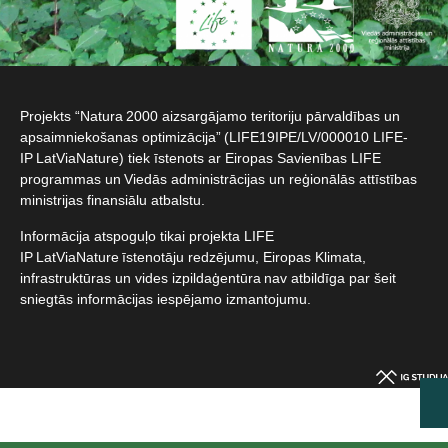
Projekts “Natura 2000 aizsargājamo teritoriju pārvaldības un
apsaimniekošanas optimizācija” (LIFE19IPE/LV/000010 LIFE-
IP LatViaNature) tiek īstenots ar Eiropas Savienības LIFE
programmas un Viedās administrācijas un reģionālās attīstības
ministrijas finansiālu atbalstu.​
Informācija atspoguļo tikai projekta LIFE
IP LatViaNature īstenotāju redzējumu, Eiropas Klimata,
infrastruktūras un vides izpildaģentūra nav atbildīga par šeit
sniegtās informācijas iespējamo izmantojumu.​