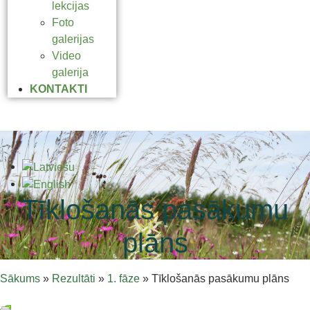
lekcijas
Foto
galerijas
Video
galerija
KONTAKTI
Tīklošanās pasākumu
plāns
Sākums
»
Rezultāti
»
1. fāze
»
Tīklošanās pasākumu plāns