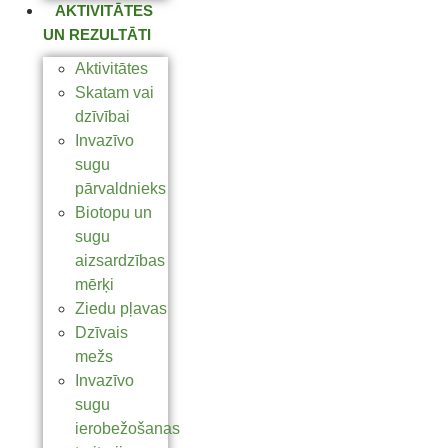
AKTIVITĀTES
UN REZULTĀTI
Aktivitātes
Skatam vai
dzīvībai
Invazīvo
sugu
pārvaldnieks
Biotopu un
sugu
aizsardzības
mērķi
Ziedu pļavas
Dzīvais
mežs
Invazīvo
sugu
ierobežošanas