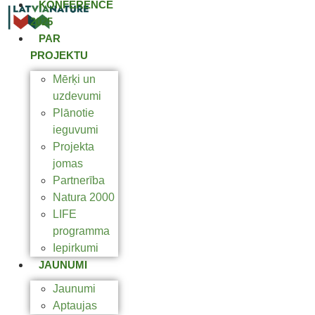
KONFERENCE
2025
PAR
PROJEKTU
Mērķi un
uzdevumi
Plānotie
ieguvumi
Projekta
jomas
Partnerība
Natura 2000
LIFE
programma
Iepirkumi
JAUNUMI
Jaunumi
Aptaujas