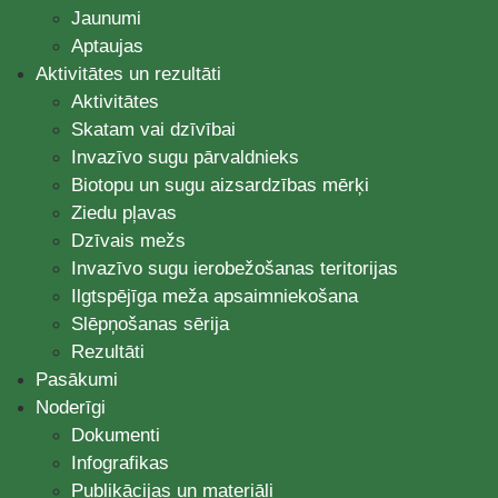
Jaunumi
Aptaujas
Aktivitātes un rezultāti
Aktivitātes
Skatam vai dzīvībai
Invazīvo sugu pārvaldnieks
Biotopu un sugu aizsardzības mērķi
Ziedu pļavas
Dzīvais mežs
Invazīvo sugu ierobežošanas teritorijas
Ilgtspējīga meža apsaimniekošana
Slēpņošanas sērija
Rezultāti
Pasākumi
Noderīgi
Dokumenti
Infografikas
Publikācijas un materiāli