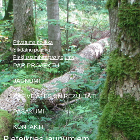
Privātuma politika
Sīkdatņu politika
Piekļūstamības paziņojums
PAR PROJEKTU
JAUNUMI
AKTIVITĀTES UN REZULTĀTI
PASĀKUMI
KONTAKTI
Pieteikties jaunumiem