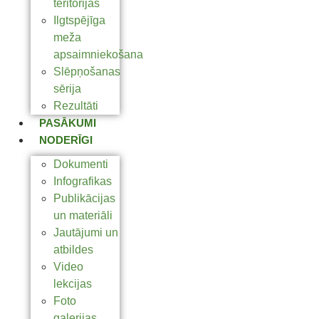
teritorijas
Ilgtspējīga
meža
apsaimniekošana
Slēpņošanas
sērija
Rezultāti
PASĀKUMI
NODERĪGI
Dokumenti
Infografikas
Publikācijas
un materiāli
Jautājumi un
atbildes
Video
lekcijas
Foto
galerijas