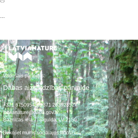
…
Vadošais partneris:
Dabas aizsardzības pārvalde
+371 67509545,
+371 26392352
latvianature@daba.gov.lv
Baznīcas iela 7, Sigulda, LV-2150
Sekojiet mums sociālajos tīklos!