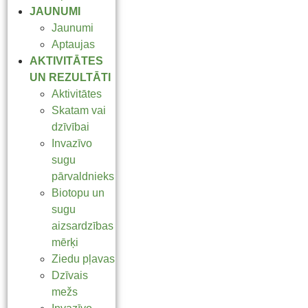
JAUNUMI
Jaunumi
Aptaujas
AKTIVITĀTES
UN REZULTĀTI
Aktivitātes
Skatam vai
dzīvībai
Invazīvo
sugu
pārvaldnieks
Biotopu un
sugu
aizsardzības
mērķi
Ziedu pļavas
Dzīvais
mežs