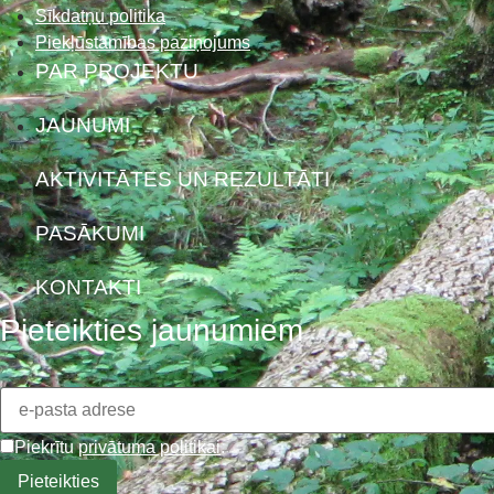
Sīkdatņu politika
Piekļūstamības paziņojums
PAR PROJEKTU
JAUNUMI
AKTIVITĀTES UN REZULTĀTI
PASĀKUMI
KONTAKTI
Pieteikties jaunumiem
Piekrītu
privātuma politikai
.