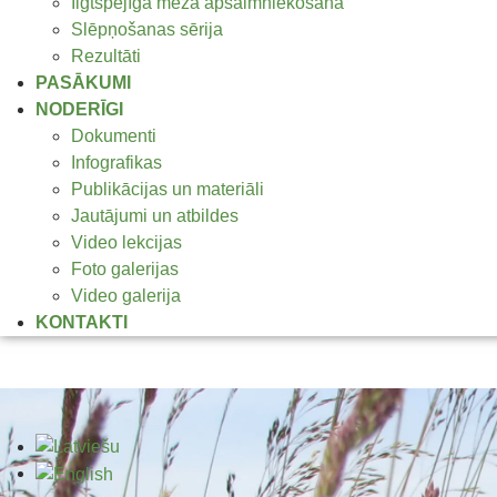
Ilgtspējīga meža apsaimniekošana
Slēpņošanas sērija
Rezultāti
PASĀKUMI
NODERĪGI
Dokumenti
Infografikas
Publikācijas un materiāli
Jautājumi un atbildes
Video lekcijas
Foto galerijas
Video galerija
KONTAKTI