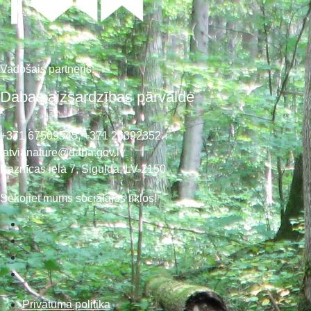
Vadošais partneris:
Dabas aizsardzības pārvalde
+371 67509545,
+371 26392352
latvianature@daba.gov.lv
Baznīcas iela 7, Sigulda, LV-2150
Sekojiet mums sociālajos tīklos!
Privātuma politika