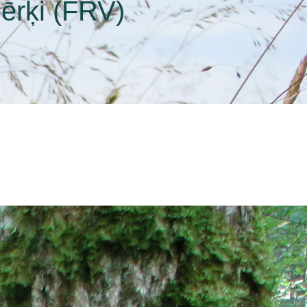
ērķi (FRV)