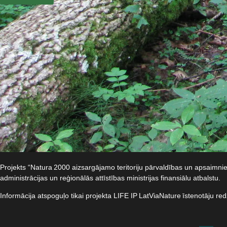
Projekts “Natura 2000 aizsargājamo teritoriju pārvaldības un apsaimn
administrācijas un reģionālās attīstības ministrijas finansiālu atbalstu.​
Informācija atspoguļo tikai projekta LIFE IP LatViaNature īstenotāju re