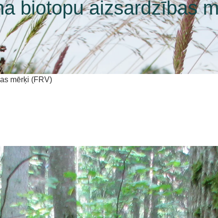
ņa biotopu aizsardzības m
bas mērķi (FRV)