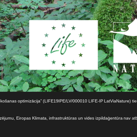
iekošanas optimizācija” (LIFE19IPE/LV/000010 LIFE-IP LatViaNature) t
dzējumu, Eiropas Klimata, infrastruktūras un vides izpildaģentūra nav at