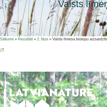
Valsts līme
Sākums
»
Rezultāti
»
2. fāze
»
Valsts līmeņa biotopu aizsardzī