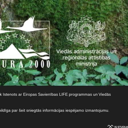
iek īstenots ar Eiropas Savienības LIFE programmas un Viedās
bildīga par šeit sniegtās informācijas iespējamo izmantojumu.​